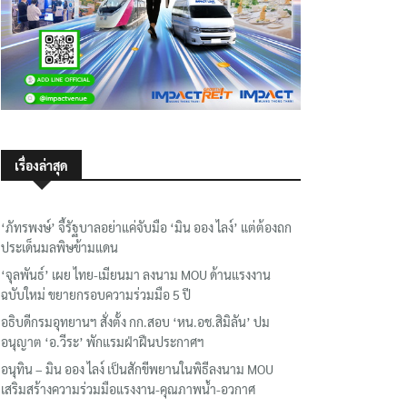
เรื่องล่าสุด
‘ภัทรพงษ์’ จี้รัฐบาลอย่าแค่จับมือ ‘มิน ออง ไลง์’ แต่ต้องถก
ประเด็นมลพิษข้ามแดน
‘จุลพันธ์’ เผย ไทย-เมียนมา ลงนาม MOU ด้านแรงงาน
ฉบับใหม่ ขยายกรอบความร่วมมือ 5 ปี
อธิบดีกรมอุทยานฯ​ สั่งตั้ง กก.สอบ ‘หน.อช.สิมิลัน’ ปม
อนุญาต ‘อ.วีระ’ พักแรมฝ่าฝืนประกาศฯ
อนุทิน – มิน ออง ไลง์ เป็นสักขีพยานในพิธีลงนาม MOU
เสริมสร้างความร่วมมือแรงงาน-คุณภาพน้ำ-อวกาศ