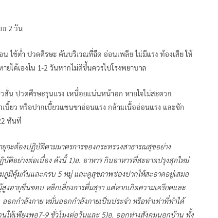
ย 2 วัน
ไข้ต่ำ ปวดศีรษะ คันบริเวณที่ฉีด อ่อนเพลีย ไม่มีแรง ท้องเสีย ให้
หายได้เองใน 1-2 วันหากไม่ดีขึ้นควรไปโรงพยาบาล
าวสั่น ปวดศีรษะรุนแรง เหนื่อยแน่นหน้าอก หายใจไม่สะดวก
าเบี้ยว หรือปากเบี้ยวแขนขาอ่อนแรง กล้ามเนื้ออ่อนแรง และชัก
2 ทันที
งอายุจะต้องปฏิบัติตามมาตรการของกระทรวงสาธารณสุขอย่าง
บัติอย่างต่อเนื่อง ดังนี้ 1)อ. อาหาร กินอาหารที่สะอาดปรุงสุกใหม่
ิมภูมิคุ้มกันและครบ 5 หมู่ และดูสุขภาพช่องปากให้สะอาดอยู่เสมอ
ู้สูงอายุชื่นชอบ หลีกเลี่ยงการดื่มสุรา แต่หากเกิดความเครียดและ
ออกกำลังกาย หมั่นออกกำลังกายเป็นประจำ หรือทำเท่าที่ทำได้
ห้เพียงพอ7-9 ชั่วโมงต่อวันและ 5)อ. ออกห่างสังคมนอกบ้าน ทั้ง