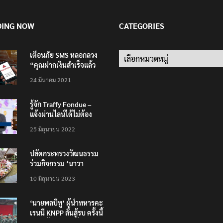
DING NOW
CATEGORIES
เตือนภัย SMS หลอกลวง
Categories
“คุณฝากเงินสำเร็จแล้ว
200,000 บาท”
24 มีนาคม 2021
รู้จัก Traffy Fondue –
แจ้งผ่านไลน์ได้ไม่ต้อง
โหลดแอพใหม่ – แจ้งได้
25 มิถุนายน 2022
ทั่วไทย ไม่ใช่แค่ในกรุง
ปลัดกระทรวงวัฒนธรรม
ร่วมกิจกรรม ‘นาวา
ภิกขาจาร’ แต่งชุดไทย
10 มิถุนายน 2023
ตักบาตรทางน้ำ
‘นายพลบีทู’ ผู้นำทหารคะ
เรนนี KNPP ลั่นสู้รบ ครั้งนี้
เป็นครั้งสุดท้าย ที่