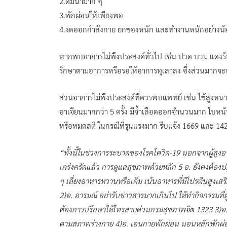
2.ดื่มน้ำมาก ๆ
3.พักผ่อนให้เพียงพอ
4.งดออกกำลังกาย ยกของหนัก และทำงานหนักอย่างน้อ
หากพบอาการไม่พึงประสงค์ทั่วไป เช่น ปวด บวม แดงร้อน 
รักษาตามอาการหรือรอให้อาการทุเลาลง ซึ่งส่วนมากจะ
ส่วนอาการไม่พึงประสงค์ที่ควรพบแพทย์ เช่น ไข้สูงหน
อาเจียนมากกว่า 5 ครั้ง มีจ้ำเลือดออกจำนวนมาก ใบหน้
หรือหมดสติ ในกรณีที่รุนแรงมาก รีบแจ้ง 1669 และ 142
“ทั้งนี้ในช่วงการระบาดของโรคโควิด-19 นอกจากผู้สู
เคร่งครัดแล้ว การดูแลสุขภาพด้วยหลัก 5 อ. ยังคงต้องปฏิ
ๆ เลี่ยงอาหารหวานหรือเค็ม เน้นอาหารที่มีโปรตีนสูงเสร
2)อ. อารมณ์ อย่ารับข่าวสารมากเกินไป ให้ทำกิจกรรมที่ผ
ต้องการปรึกษาให้โทรสายด่วนกรมสุขภาพจิต 1323 3)อ. 
ตามสภาพร่างกาย 4)อ. เอนกายพักผ่อน นอนหลักพักผ่อนใ