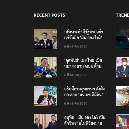
RECENT POSTS
TREN
‘ภัทรพงษ์’ จี้รัฐบาลอย่า
แค่จับมือ ‘มิน ออง ไลง์’
แต่ต้องถกประเด็นมลพิษ
6 สิงหาคม 2026
ข้ามแดน
‘จุลพันธ์’ เผย ไทย-เมีย
นมา ลงนาม MOU ด้าน
แรงงาน ฉบับใหม่ ขยาย
6 สิงหาคม 2026
กรอบความร่วมมือ 5 ปี
อธิบดีกรมอุทยานฯ​ สั่งตั้ง
กก.สอบ ‘หน.อช.สิมิลัน’
ปมอนุญาต ‘อ.วีระ’ พัก
6 สิงหาคม 2026
แรมฝ่าฝืนประกาศฯ
อนุทิน – มิน ออง ไลง์ เป็น
สักขีพยานในพิธีลงนาม
MOU เสริมสร้างความร่วม