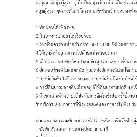
คงรุนแรงกลุ่มผู้สูงอายุนับเป็นกลุ่มเสี่ยงที่น่าเป็นห
กลุ่มผู้สูงอายุอย่างทั่วถึง โดยก่อนเข้ารับบริการควรเตรีย
1.พักผ่อนให้เพียงพอ
2.กินอาหารและยาให้เรียบร้อย
3.วันที่ฉีดควรกินน้ำอย่างน้อย 500-1,000 ซีซี งดชา กาแ
4.ให้ญาติหรือลูกหลานไปด้วยอย่างน้อย1 คน
5.นำบัตรประชาชนบัตรประจำตัวผู้ป่วย และยาที่กินปร
6.ฉีดแขนข้างที่ไม่ค่อยถนัด และหลังฉีดสองวันงดใช้แขน
7.การฉีดวัคซีนโควิดควรห่างจากการวัคซีนป้องกันโรคไข
8.กรณีกินยาละลายลิ่มเลือดอยู่ ก็ให้กินยาตามปกติ แต่เม
9.ศึกษาและทำความเข้าใจกับการฉีดวัคซินในครั้งนี้ว่าอ
รับบริการ เช่น อาการที่พึงประสงค์และอาการไม่พึงประ
นายแพทย์สุวรรณชัย กล่าวต่อไปว่า หลังการฉีดวัคซีน ผู้สูง
1.นั่งพักสังเกตอาการอย่างน้อย 30 นาที