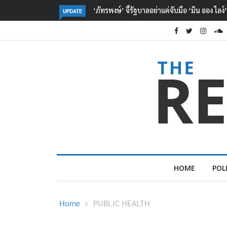
‘จุลพันธ์’ เผย ไทย-เมียนมา ลงนาม MOU ด้าน
UPDATE
HOME
POL
Home
PUBLIC HEALTH