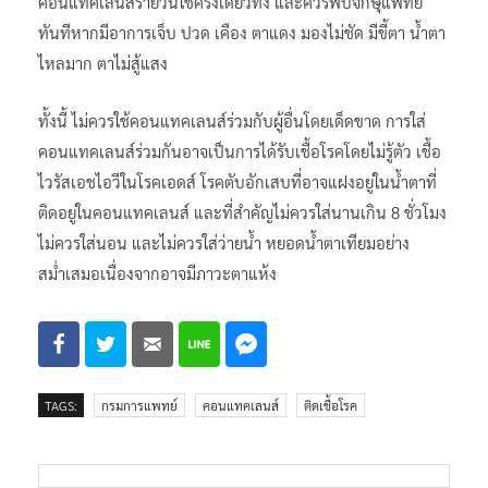
คอนแทคเลนส์รายวันใช้ครั้งเดียวทิ้ง และควรพบจักษุแพทย์
ทันทีหากมีอาการเจ็บ ปวด เคือง ตาแดง มองไม่ชัด มีขี้ตา น้ำตา
ไหลมาก ตาไม่สู้แสง
ทั้งนี้ ไม่ควรใช้คอนแทคเลนส์ร่วมกับผู้อื่นโดยเด็ดขาด การใส่
คอนแทคเลนส์ร่วมกันอาจเป็นการได้รับเชื้อโรคโดยไม่รู้ตัว เชื้อ
ไวรัสเอชไอวีในโรคเอดส์ โรคตับอักเสบที่อาจแฝงอยู่ในน้ำตาที่
ติดอยู่ในคอนแทคเลนส์ และที่สำคัญไม่ควรใส่นานเกิน 8 ชั่วโมง
ไม่ควรใส่นอน และไม่ควรใส่ว่ายน้ำ หยอดน้ำตาเทียมอย่าง
สม่ำเสมอเนื่องจากอาจมีภาวะตาแห้ง
TAGS:
กรมการแพทย์
คอนแทคเลนส์
ติดเชื้อโรค