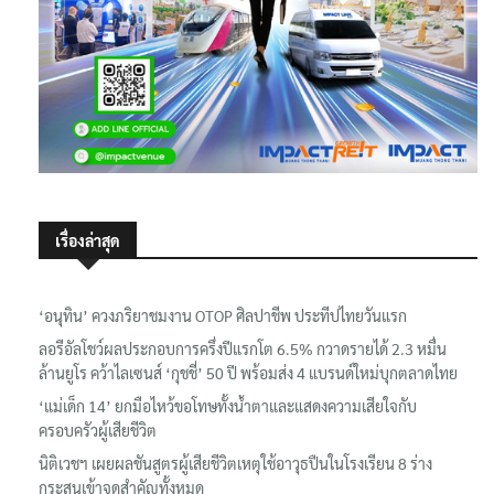
เรื่องล่าสุด
‘อนุทิน’ ควงภริยาชมงาน OTOP ศิลปาชีพ ประทีปไทยวันแรก
ลอรีอัลโชว์ผลประกอบการครึ่งปีแรกโต 6.5% กวาดรายได้ 2.3 หมื่น
ล้านยูโร คว้าไลเซนส์ ‘กุชชี่’ 50 ปี พร้อมส่ง 4 แบรนด์ใหม่บุกตลาดไทย
‘แม่เด็ก 14’ ยกมือไหว้ขอโทษทั้งน้ำตาและแสดงความเสียใจกับ
ครอบครัวผู้เสียชีวิต
นิติเวชฯ เผยผลชันสูตรผู้เสียชีวิตเหตุใช้อาวุธปืนในโรงเรียน 8 ร่าง
กระสุนเข้าจุดสำคัญทั้งหมด