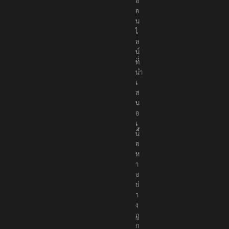
อ
อ
น
ไ
ล
น์
ที่
นำ
เ
ส
น
อ
เ
นื้
อ
ห
า
อ
ย่
า
ง
ถู
ก