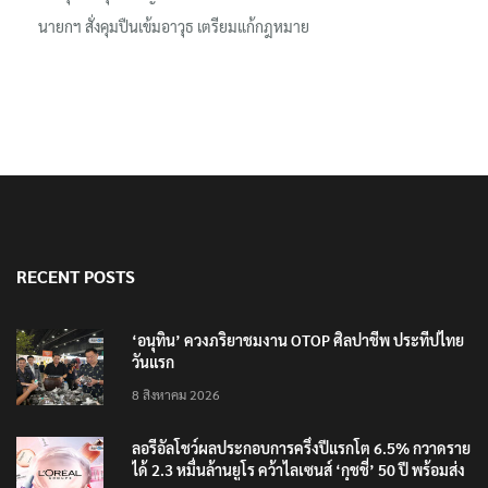
นายกฯ สั่งคุมปืนเข้มอาวุธ เตรียมแก้กฎหมาย
RECENT POSTS
‘อนุทิน’ ควงภริยาชมงาน OTOP ศิลปาชีพ ประทีปไทย
วันแรก
8 สิงหาคม 2026
ลอรีอัลโชว์ผลประกอบการครึ่งปีแรกโต 6.5% กวาดราย
ได้ 2.3 หมื่นล้านยูโร คว้าไลเซนส์ ‘กุชชี่’ 50 ปี พร้อมส่ง