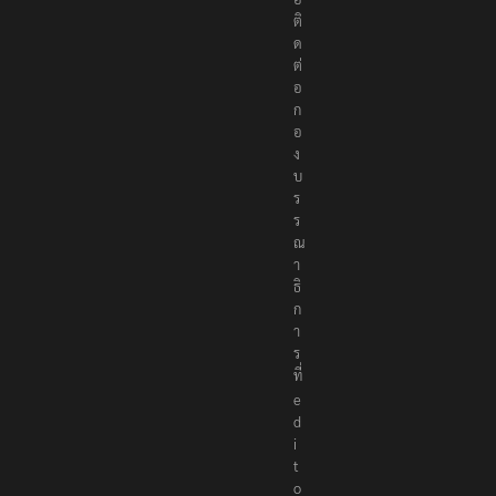
ติ
ด
ต่
อ
ก
อ
ง
บ
ร
ร
ณ
า
ธิ
ก
า
ร
ที่
e
d
i
t
o