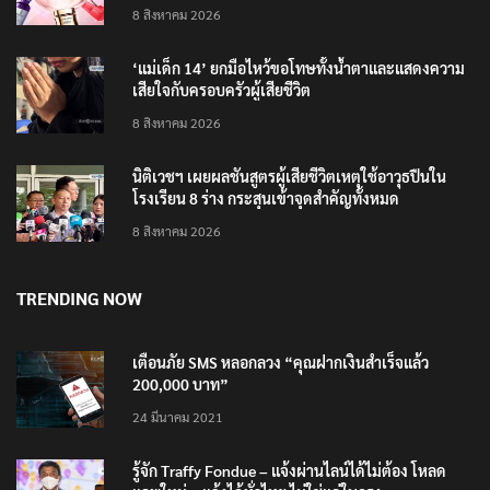
4 แบรนด์ใหม่บุกตลาดไทย
8 สิงหาคม 2026
‘แม่เด็ก 14’ ยกมือไหว้ขอโทษทั้งน้ำตาและแสดงความ
เสียใจกับครอบครัวผู้เสียชีวิต
8 สิงหาคม 2026
นิติเวชฯ เผยผลชันสูตรผู้เสียชีวิตเหตุใช้อาวุธปืนใน
โรงเรียน 8 ร่าง กระสุนเข้าจุดสำคัญทั้งหมด
8 สิงหาคม 2026
TRENDING NOW
เตือนภัย SMS หลอกลวง “คุณฝากเงินสำเร็จแล้ว
200,000 บาท”
24 มีนาคม 2021
รู้จัก Traffy Fondue – แจ้งผ่านไลน์ได้ไม่ต้อง โหลด