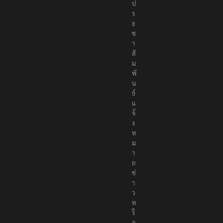
ป
ร
ะ
ช
า
สั
ม
พั
น
ธ์
แ
จ้
ง
ห
ม
า
ย
ข่
า
ว
ห
รื
อ