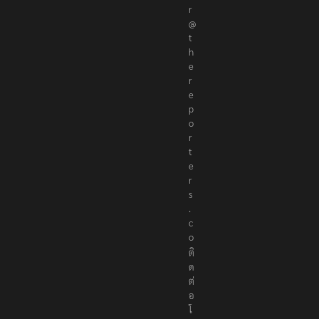
r
@
t
h
e
r
e
p
o
r
t
e
r
s
.
c
o
ติ
ด
ต่
อ
โ