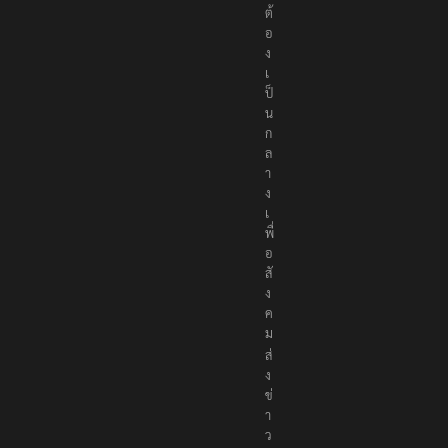
ต้
อ
ง
เ
ป็
น
ก
ล
า
ง
เ
พื่
อ
สั
ง
ค
ม
ส่
ง
ข่
า
ว