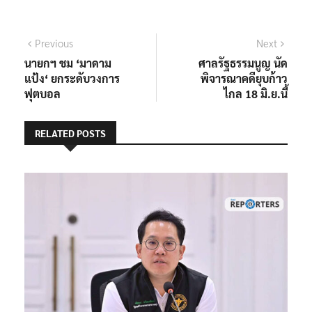
แนะแนว
Previous
Next
Previous
Next
post:
post:
นายกฯ ชม ‘มาดาม
ศาลรัฐธรรมนูญ นัด
เรื่อง
แป้ง‘ ยกระดับวงการ
พิจารณาคดียุบก้าว
ฟุตบอล
ไกล 18 มิ.ย.นี้
RELATED POSTS