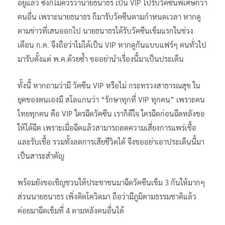
คนอื่น​ เพราะนายธนาธร​ ก็มารับวัคซีน​ตามกำหนดเวลา หากดู
ตามข่าวที่เสนออกไป​ นายธนาธรได้รับวัคซีน​เข็มแรกในช่วง
เดือน ก.ค.​ จึงถือว่าไม่ได้เป็น​ VIP​ หากดูกันแบบแฟร์​ๆ​ คนทั่วไป
มารับตั้งแต่ พ.ค.ด้วยซ้ำ ขออย่านำเรื่องนี้มาเป็นประเด็น
ทั้งนี้​ หากถามว่ามี วัคซีน VIP หรือไม่​ กระทรวงสาธ​ารณสุข​ ใน
ยุคของตนเองมี สโลแกนว่า “รักษาทุกที่ VIP ทุกคน” เพราะคน
ไทยทุกคน คือ VIP​ ใครฉีดวัคซีน เราก็ดีใจ ใครฉีดก่อนฉีดหลังขอ
ให้ได้ฉีด​ เพราะเมื่อฉีดแล้วสามารถลดความเสี่ยงการแพร่เชื้อ​
และรับเชื้อ​ รวมทั้งลดการเสียชีวิตได้​ จึงขออย่าเอาประเด็นนี้มา
เป็นสาระสำคัญ​
พร้อมยังขอเชิญชวนให้ประชาชนมาฉีดวัคซีนเข็ม 3 กันให้มากๆ
ส่วนนายธนาธร เพิ่งติดโควิดมา ถือว่ามีภูมิตามธรรมชาติแล้ว
ค่อยมาฉีดเข็มที่ 4 ตามหลังคนอื่นได้