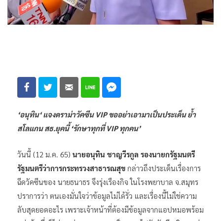
‘อนุทิน​‘ แจงดราม่าวัคซีน VIP ขออย่าเอามาเป็นประเด็น​ ย้ำ
สโลแกน สธ.ยุคนี้​ ‘รักษาทุกที่ VIP ทุกคน’
วันนี้ (12 ม.ค. 65)
นายอนุทิน​ ชาญวีรกูล​ รองนายกรัฐมนตรี
รัฐมนตรีว่าการกระทรวงสาธารณสุข
กล่าวถึง​ประเด็นเรื่องการ
ฉีดวัคซีนของ นายธนาธร จึงรุ่งเรืองกิจ ในโรงพยาบาล​ จ.สมุทร​
ปราการ​​ว่า​ ตนเองมั่นใจว่าข้อมูลไม่ได้รั่ว​ และเรื่องนี้ไม่ใช่ความ
ลับสุดยอดอะไร​ เพราะเจ้าหน้าที่ต้องมีข้อมูลจากแอปหมอพร้อม
อยู่แล้ว ซึ่งก็ไม่ควรว่านายธนาธร​ เป็น​ ​VIP​ ไปรับวัคซีน​พิเศษ​กว่า