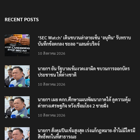
RECENT POSTS
‘SEC Watch’ เดินขบวนล่าลายเซ็น ‘อนุทิน’ รับทราบ
บันทึกข้อตกลง ชะลอ “แลนด์บริดจ์
10 สิงหาคม 2026
นายกฯ ยัน รัฐบาลเข้มงวดเอาผิด ขบวนการออกบัตร
ประชาชน ให้ต่างชาติ
10 สิงหาคม 2026
นายกฯ เผย คกก.ศึกษาแผนพัฒนาภาคใต้ ดูความคุ้ม
ค่าทางเศรษฐกิจ หวังเชื่อมโยง 2 ชายฝั่ง
10 สิงหาคม 2026
นายกฯ สั่งคุมปืนเข้มสูงสุด เร่งแก้กฎหมาย-ย้ำไม่มีใครมี
สิทธิ์พกในที่สาธารณะ
10 สิงหาคม 2026