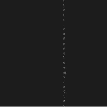
t
e
r
s
.
c
o
ติ
ด
ต่
อ
โ
ฆ
ษ
ณ
า
/
ส
นั
บ
ส
นุ
น