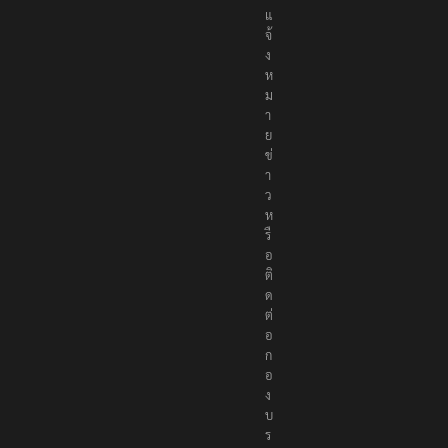
จ้
ง
ห
ม
า
ย
ข่
า
ว
ห
รื
อ
ติ
ด
ต่
อ
ก
อ
ง
บ
ร
ร