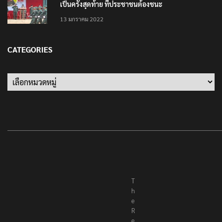
13 มกราคม 2022
CATEGORIES
Categories
T
h
e
R
e
p