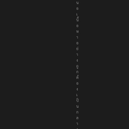
อ
เ
นื้
อ
ห
า
อ
ย่
า
ง
ถู
ก
ต้
อ
ง
เ
ป็
น
ก
ล
า
ง