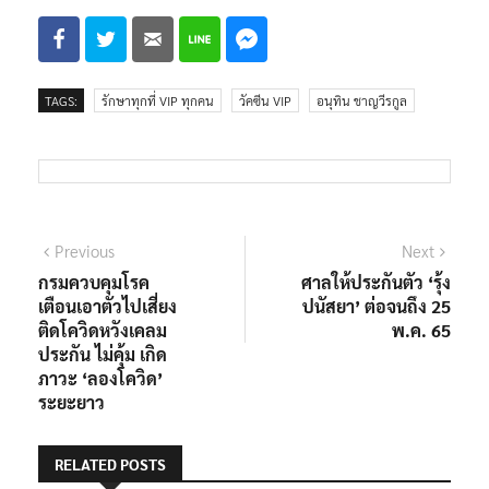
TAGS:
รักษาทุกที่ VIP ทุกคน
วัคซีน VIP
อนุทิน​ ชาญวีรกูล
แนะแนว
Previous
Next
Previous
Next
post:
post:
กรมควบคุมโรค
ศาลให้ประกันตัว ‘รุ้ง
เรื่อง
เตือนเอาตัวไปเสี่ยง
ปนัสยา’ ต่อจนถึง 25
ติดโควิดหวังเคลม
พ.ค. 65
ประกัน ไม่คุ้ม เกิด
ภาวะ ‘ลองโควิด’
ระยะยาว
RELATED POSTS