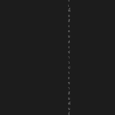
เ
พื่
อ
สั
ง
ค
ม
ส่
ง
ข่
า
ว
ป
ร
ะ
ช
า
สั
ม
พั
น
ธ์
แ