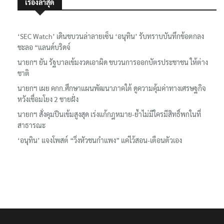
‘SEC Watch’ เดินขบวนล่าลายเซ็น ‘อนุทิน’ รับทราบบันทึกข้อตกลง
ชะลอ “แลนด์บริดจ์
นายกฯ ยัน รัฐบาลเข้มงวดเอาผิด ขบวนการออกบัตรประชาชน ให้ต่าง
ชาติ
นายกฯ เผย คกก.ศึกษาแผนพัฒนาภาคใต้ ดูความคุ้มค่าทางเศรษฐกิจ
หวังเชื่อมโยง 2 ชายฝั่ง
นายกฯ สั่งคุมปืนเข้มสูงสุด เร่งแก้กฎหมาย-ย้ำไม่มีใครมีสิทธิ์พกในที่
สาธารณะ
‘อนุทิน’ แจงโพสต์ “วิ่งหัวชนกำแพง” แค่ไว้สอน-เตือนตัวเอง