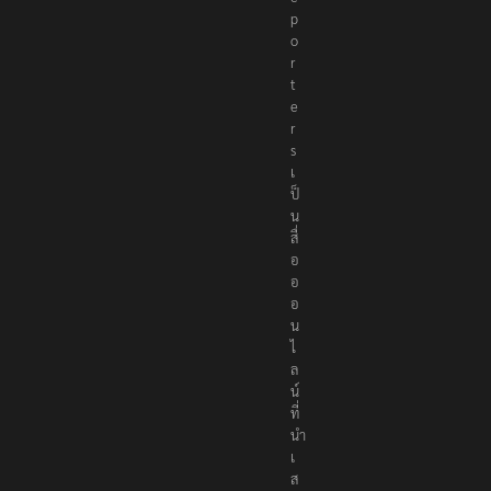
o
r
t
e
r
s
เ
ป็
น
สื่
อ
อ
อ
น
ไ
ล
น์
ที่
นำ
เ
ส
น