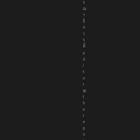
ณ
า
ธิ
ก
า
ร
ที่
e
d
i
t
o
r
@
t
h
e
r
e
p
o
r