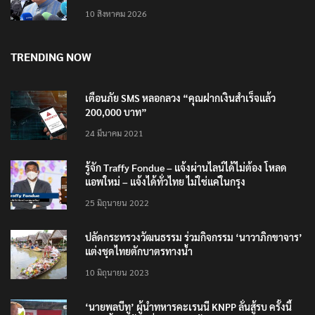
TRENDING NOW
เตือนภัย SMS หลอกลวง “คุณฝากเงินสำเร็จแล้ว
200,000 บาท”
24 มีนาคม 2021
รู้จัก Traffy Fondue – แจ้งผ่านไลน์ได้ไม่ต้อง โหลด
แอพใหม่ – แจ้งได้ทั่วไทย ไม่ใช่แค่ในกรุง
25 มิถุนายน 2022
ปลัดกระทรวงวัฒนธรรม ร่วมกิจกรรม ‘นาวาภิกขาจาร’
แต่งชุดไทยตักบาตรทางน้ำ
10 มิถุนายน 2023
‘นายพลบีทู’ ผู้นำทหารคะเรนนี KNPP ลั่นสู้รบ ครั้งนี้
เป็นครั้งสุดท้าย ที่ประชาชนต้องชนะ