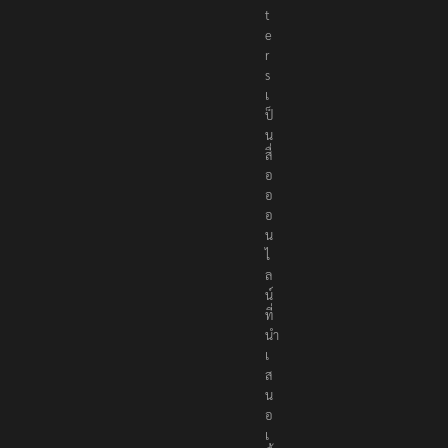
t
e
r
s
เ
ป็
น
สื่
อ
อ
อ
น
ไ
ล
น์
ที่
นำ
เ
ส
น
อ
เ