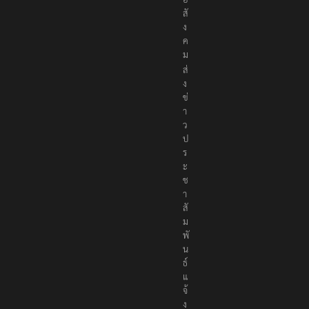
สั
ง
ค
ม
ส่
ง
ข่
า
ว
ป
ร
ะ
ช
า
สั
ม
พั
น
ธ์
แ
จ้
ง