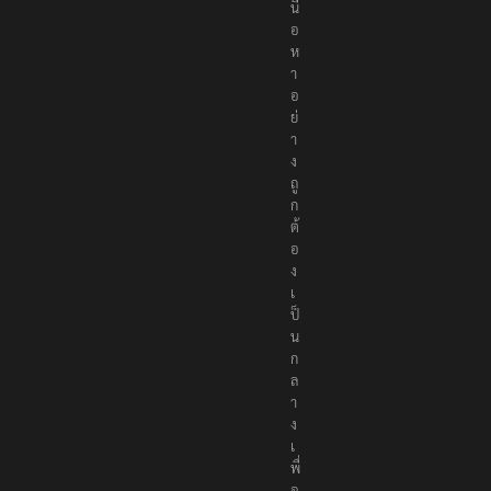
นื้
อ
ห
า
อ
ย่
า
ง
ถู
ก
ต้
อ
ง
เ
ป็
น
ก
ล
า
ง
เ
พื่
อ