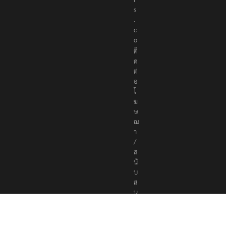
s
.
c
o
ติ
ด
ต่
อ
โ
ฆ
ษ
ณ
า
/
ส
นั
บ
ส
นุ
น
a
d