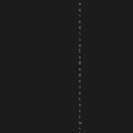
ห
ม
า
ย
ข่
า
ว
ห
รื
อ
ติ
ด
ต่
อ
ก
อ
ง
บ
ร
ร
ณ
า