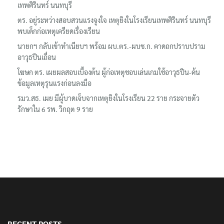
เทพศิรินทร์ นนทบุรี
ตร. อยู่ระหว่างสอบสวนแรงจูงใจ เหตุยิงในโรงเรียนเทพศิรินทร์ นนทบุรี
พบเด็กก่อเหตุเครียดเรื่องเรียน
นายกฯ กลับเข้าทำเนียบฯ พร้อม ผบ.ตร.-ผบช.ก. คาดถกปราบปราม
อาวุธปืนเถื่อน
โฆษก ตร. เผยผลสอบเบื้องต้น ผู้ก่อเหตุชอบเล่นเกมใช้อาวุธปืน-ค้น
ข้อมูลเหตุรุนแรงก่อนลงมือ
รมว.สธ. เผย มีผู้บาดเจ็บจากเหตุยิงในโรงเรียน 22 ราย กระจายตัว
รักษาใน 6 รพ. วิกฤต 9 ราย
RECENT POSTS