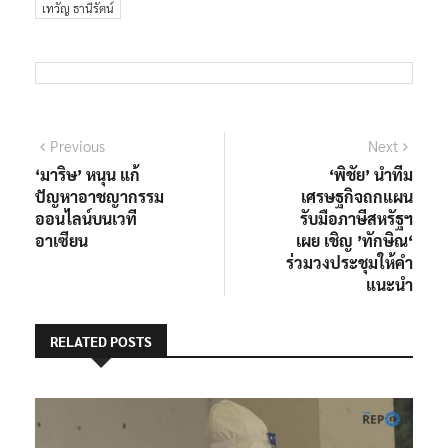
เทวัญ ธานีรัตน์
แนะแนว
Previous
Next
Previous
Next
post:
post:
‘มาริษ’ หนุน แก้
‘พิชัย’ นำทีม
เรื่อง
ปัญหาอาชญากรรม
เศรษฐกิจถกแผน
ออนไลน์บนเวที
รับมือภาษีสหรัฐฯ
อาเซียน
เผย เชิญ ’ทักษิณ‘
ร่วมวงประชุมให้คำ
แนะนำ
RELATED POSTS