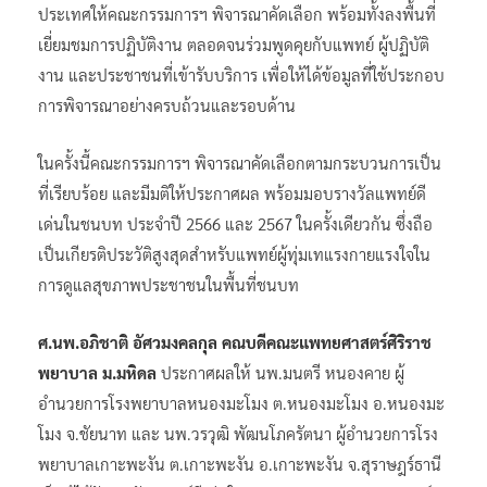
ประเทศให้คณะกรรมการฯ พิจารณาคัดเลือก พร้อมทั้งลงพื้นที่
เยี่ยมชมการปฏิบัติงาน ตลอดจนร่วมพูดคุยกับแพทย์ ผู้ปฏิบัติ
งาน และประชาชนที่เข้ารับบริการ เพื่อให้ได้ข้อมูลที่ใช้ประกอบ
การพิจารณาอย่างครบถ้วนและรอบด้าน
ในครั้งนี้คณะกรรมการฯ พิจารณาคัดเลือกตามกระบวนการเป็น
ที่เรียบร้อย และมีมติให้ประกาศผล พร้อมมอบรางวัลแพทย์ดี
เด่นในชนบท ประจำปี 2566 และ 2567 ในครั้งเดียวกัน ซึ่งถือ
เป็นเกียรติประวัติสูงสุดสำหรับแพทย์ผู้ทุ่มเทแรงกายแรงใจใน
การดูแลสุขภาพประชาชนในพื้นที่ชนบท
ศ.นพ.อภิชาติ อัศวมงคลกุล คณบดีคณะแพทยศาสตร์ศิริราช
พยาบาล ม.มหิดล
ประกาศผลให้ นพ.มนตรี หนองคาย ผู้
อำนวยการโรงพยาบาลหนองมะโมง ต.หนองมะโมง อ.หนองมะ
โมง จ.ชัยนาท และ นพ.วรวุฒิ พัฒนโภครัตนา ผู้อำนวยการโรง
พยาบาลเกาะพะงัน ต.เกาะพะงัน อ.เกาะพะงัน จ.สุราษฎร์ธานี