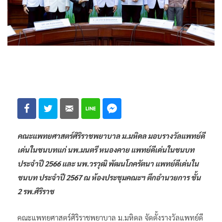
คณะแพทยศาสตร์ศิริราชพยาบาล ม.มหิดล มอบรางวัลแพทย์ดี
เด่นในชนบทแก่ นพ.มนตรี หนองคาย แพทย์ดีเด่นในชนบท
ประจำปี 2566 และ นพ.วรวุฒิ พัฒนโภครัตนา แพทย์ดีเด่นใน
ชนบท ประจำปี 2567 ณ ห้องประชุมคณะฯ ตึกอำนวยการ ชั้น
2 รพ.ศิริราช
คณะแพทยศาสตร์ศิริราชพยาบาล ม.มหิดล จัดตั้งรางวัลแพทย์ดี