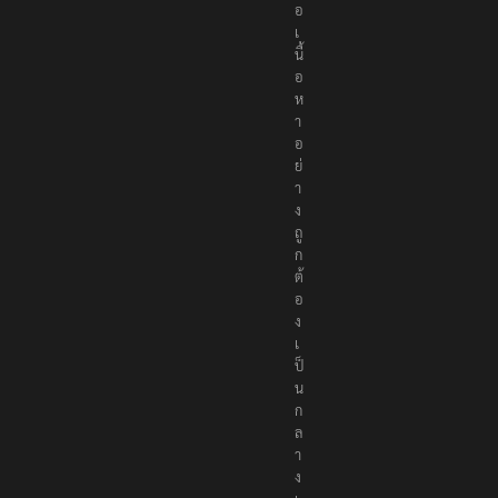
อ
เ
นื้
อ
ห
า
อ
ย่
า
ง
ถู
ก
ต้
อ
ง
เ
ป็
น
ก
ล
า
ง