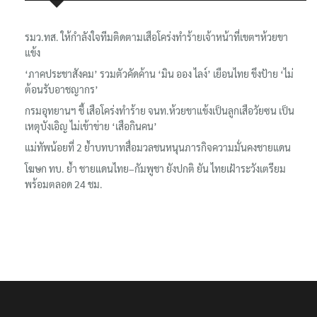
รมว.ทส. ให้กำลังใจทีมติดตามเสือโคร่งทำร้ายเจ้าหน้าที่เขตฯห้วยขา
แข้ง
‘ภาคประชาสังคม’ รวมตัวคัดค้าน ‘มิน ออง ไลง์’ เยือนไทย ขึงป้าย ‘ไม่
ต้อนรับอาชญากร’
กรมอุทยานฯ ชี้ เสือโคร่งทำร้าย จนท.ห้วยขาแข้งเป็นลูกเสือวัยซน เป็น
เหตุบังเอิญ ไม่เข้าข่าย ‘เสือกินคน’
แม่ทัพน้อยที่ 2 ย้ำบทบาทสื่อมวลชนหนุนภารกิจความมั่นคงชายแดน
โฆษก ทบ. ย้ำ ชายแดนไทย–กัมพูชา ยังปกติ ยัน ไทยเฝ้าระวังเตรียม
พร้อมตลอด 24 ชม.