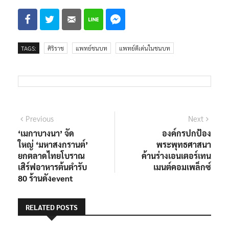
TAGS:
ศิริราช
แพทย์ชนบท
แพทย์ดีเด่นในชนบท
แนะแนว
Previous
Next
Previous
Next
post:
post:
‘เมกาบางนา’ จัด
องค์กรปกป้อง
เรื่อง
ใหญ่ ‘มหาสงกรานต์’
พระพุทธศาสนา
ยกตลาดไทยโบราณ
ค้านร่างเอนเตอร์เทน
เสิร์ฟอาหารต้นตำรับ
เมนต์คอมเพล็กซ์
80 ร้านดังevent
RELATED POSTS