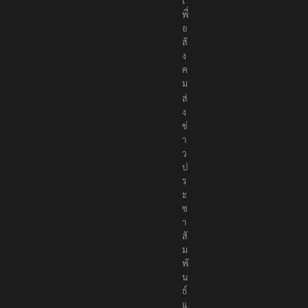
เ
พื่
อ
สั
ง
ค
ม
ส่
ง
ข่
า
ว
ป
ร
ะ
ช
า
สั
ม
พั
น
ธ์
แ