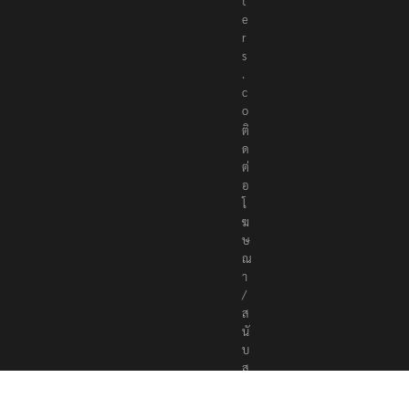
t
e
r
s
.
c
o
ติ
ด
ต่
อ
โ
ฆ
ษ
ณ
า
/
ส
นั
บ
ส
นุ
น