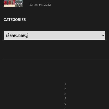
13 มกราคม 2022
CATEGORIES
Categories
T
h
e
R
e
p