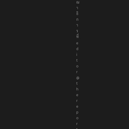
ณ
า
ธิ
ก
า
ร
ที่
e
d
i
t
o
r
@
t
h
e
r
e
p
o
r