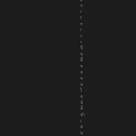
o
r
t
e
r
s
เ
ป็
น
สื่
อ
อ
อ
น
ไ
ล
น์
ที่
นำ
เ
ส
น