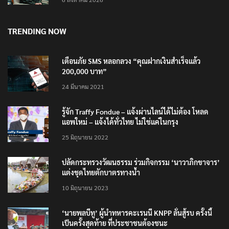
TRENDING NOW
เตือนภัย SMS หลอกลวง “คุณฝากเงินสำเร็จแล้ว
200,000 บาท”
24 มีนาคม 2021
รู้จัก Traffy Fondue – แจ้งผ่านไลน์ได้ไม่ต้อง โหลด
แอพใหม่ – แจ้งได้ทั่วไทย ไม่ใช่แค่ในกรุง
25 มิถุนายน 2022
ปลัดกระทรวงวัฒนธรรม ร่วมกิจกรรม ‘นาวาภิกขาจาร’
แต่งชุดไทยตักบาตรทางน้ำ
10 มิถุนายน 2023
‘นายพลบีทู’ ผู้นำทหารคะเรนนี KNPP ลั่นสู้รบ ครั้งนี้
เป็นครั้งสุดท้าย ที่ประชาชนต้องชนะ