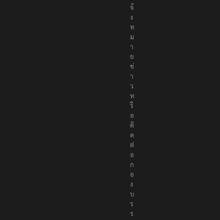
จ้
ง
ห
ม
า
ย
ข่
า
ว
ห
รื
อ
ติ
ด
ต่
อ
ก
อ
ง
บ
ร
ร