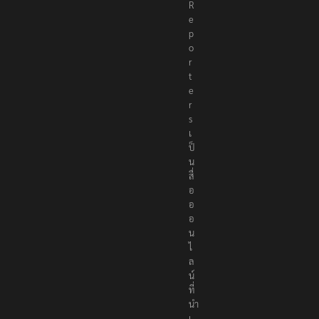
R
e
p
o
r
t
e
r
s
เ
ป็
น
สื่
อ
อ
อ
น
ไ
ล
น์
ที่
นำ
เ