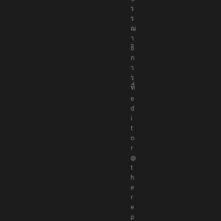
ร
ร
ณ
า
ธิ
ก
า
ร
ที่
e
d
i
t
o
r
@
t
h
e
r
e
p