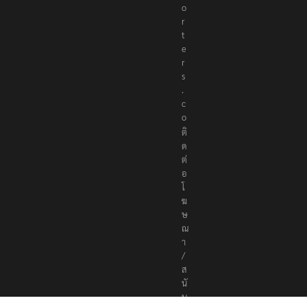
o
r
t
e
r
s
.
c
o
ติ
ด
ต่
อ
โ
ฆ
ษ
ณ
า
/
ส
นั
บ