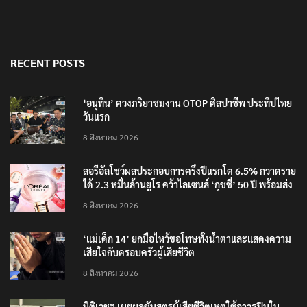
RECENT POSTS
‘อนุทิน’ ควงภริยาชมงาน OTOP ศิลปาชีพ ประทีปไทย
วันแรก
8 สิงหาคม 2026
ลอรีอัลโชว์ผลประกอบการครึ่งปีแรกโต 6.5% กวาดราย
ได้ 2.3 หมื่นล้านยูโร คว้าไลเซนส์ ‘กุชชี่’ 50 ปี พร้อมส่ง
4 แบรนด์ใหม่บุกตลาดไทย
8 สิงหาคม 2026
‘แม่เด็ก 14’ ยกมือไหว้ขอโทษทั้งน้ำตาและแสดงความ
เสียใจกับครอบครัวผู้เสียชีวิต
8 สิงหาคม 2026
นิติเวชฯ เผยผลชันสูตรผู้เสียชีวิตเหตุใช้อาวุธปืนใน