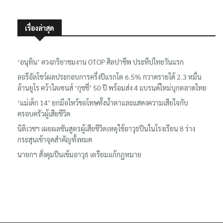
เรื่องล่าสุด
‘อนุทิน’ ควงภริยาชมงาน OTOP ศิลปาชีพ ประทีปไทยวันแรก
ลอรีอัลโชว์ผลประกอบการครึ่งปีแรกโต 6.5% กวาดรายได้ 2.3 หมื่น
ล้านยูโร คว้าไลเซนส์ ‘กุชชี่’ 50 ปี พร้อมส่ง 4 แบรนด์ใหม่บุกตลาดไทย
‘แม่เด็ก 14’ ยกมือไหว้ขอโทษทั้งน้ำตาและแสดงความเสียใจกับ
ครอบครัวผู้เสียชีวิต
นิติเวชฯ เผยผลชันสูตรผู้เสียชีวิตเหตุใช้อาวุธปืนในโรงเรียน 8 ร่าง
กระสุนเข้าจุดสำคัญทั้งหมด
นายกฯ สั่งคุมปืนเข้มอาวุธ เตรียมแก้กฎหมาย