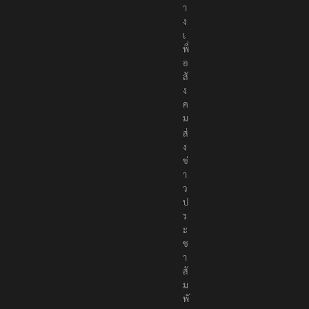
า
ง
เ
พื่
อ
สั
ง
ค
ม
ส่
ง
ข่
า
ว
ป
ร
ะ
ช
า
สั
ม
พั