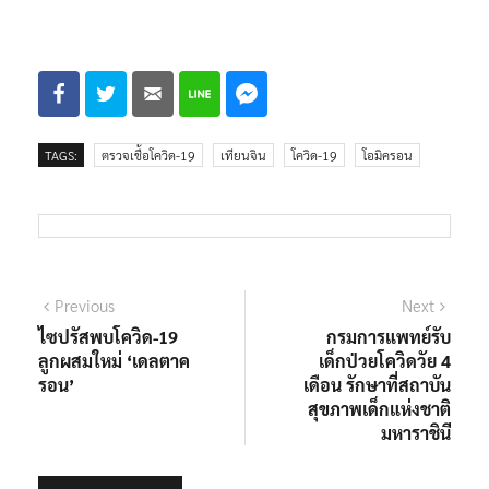
TAGS:
ตรวจเชื้อโควิด-19
เทียนจิน
โควิด-19
โอมิครอน
แนะแนว
Previous
Next
Previous
Next
post:
post:
ไซปรัสพบโควิด-19
กรมการแพทย์รับ
เรื่อง
ลูกผสมใหม่ ‘เดลตาค
เด็กป่วยโควิดวัย 4
รอน’
เดือน รักษาที่สถาบัน
สุขภาพเด็กแห่งชาติ
มหาราชินี