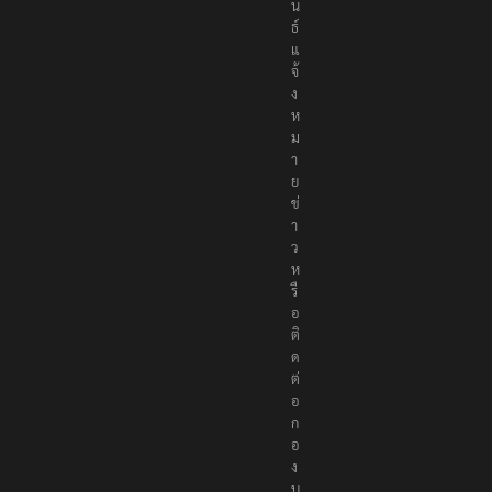
น
ธ์
แ
จ้
ง
ห
ม
า
ย
ข่
า
ว
ห
รื
อ
ติ
ด
ต่
อ
ก
อ
ง
บ