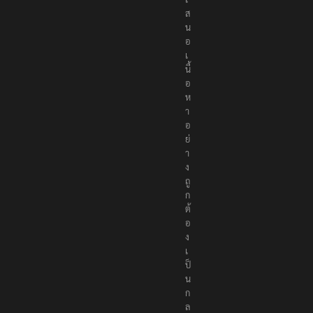
ส
น
อ
เ
นื้
อ
ห
า
อ
ย่
า
ง
ถู
ก
ต้
อ
ง
เ
ป็
น
ก
ล