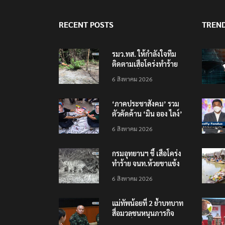
RECENT POSTS
TREN
รมว.ทส. ให้กำลังใจทีม
ติดตามเสือโคร่งทำร้าย
เจ้าหน้าที่เขตฯห้วยขาแข้ง
6 สิงหาคม 2026
‘ภาคประชาสังคม’ รวม
ตัวคัดค้าน ‘มิน ออง ไลง์’
เยือนไทย ขึงป้าย ‘ไม่
6 สิงหาคม 2026
ต้อนรับอาชญากร’
กรมอุทยานฯ ชี้ เสือโคร่ง
ทำร้าย จนท.ห้วยขาแข้ง
เป็นลูกเสือวัยซน เป็นเหตุ
6 สิงหาคม 2026
บังเอิญ ไม่เข้าข่าย ‘เสือ
กินคน’
แม่ทัพน้อยที่ 2 ย้ำบทบาท
สื่อมวลชนหนุนภารกิจ
ความมั่นคงชายแดน