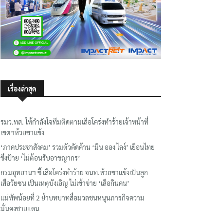
เรื่องล่าสุด
รมว.ทส. ให้กำลังใจทีมติดตามเสือโคร่งทำร้ายเจ้าหน้าที่
เขตฯห้วยขาแข้ง
‘ภาคประชาสังคม’ รวมตัวคัดค้าน ‘มิน ออง ไลง์’ เยือนไทย
ขึงป้าย ‘ไม่ต้อนรับอาชญากร’
กรมอุทยานฯ ชี้ เสือโคร่งทำร้าย จนท.ห้วยขาแข้งเป็นลูก
เสือวัยซน เป็นเหตุบังเอิญ ไม่เข้าข่าย ‘เสือกินคน’
แม่ทัพน้อยที่ 2 ย้ำบทบาทสื่อมวลชนหนุนภารกิจความ
มั่นคงชายแดน