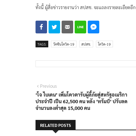
ทั้งนี้ ผู้สื่อข่าวรายงานว่า สปสช. จะแถลงรายละเอียดอีก
TAGS:
วัคซีนโควิด-19
สปสช.
โควิด-19
แนะแนว
Previous
Previous
post:
‘โจ ไบเดน’ เพิ่มโควตารับผู้ลี้ภัยสู่สหรัฐอเมริกา
เรื่อง
ประจำปี เป็น 62,500 คน หลัง ‘ทรัมป์’ ปรับลด
จำนวนลงต่ำสุด 15,000 คน
RELATED POSTS