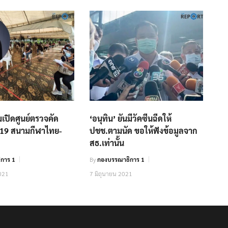
มเปิดศูนย์ตรวจคัด
‘อนุทิน’ ยันมีวัคซีนฉีดให้
-19 สนามกีฬาไทย-
ปชช.ตามนัด ขอให้ฟังข้อมูลจาก
สธ.เท่านั้น
การ 1
By
กองบรรณาธิการ 1
021
7 มิถุนายน 2021