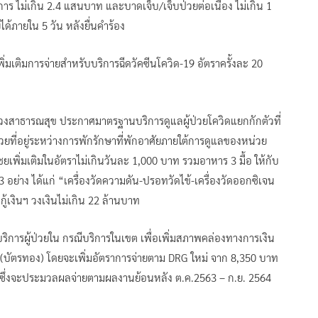
 ไม่เกิน 2.4 แสนบาท และบาดเจ็บ/เจ็บป่วยต่อเนื่อง ไม่เกิน 1
ด้ภายใน 5 วัน หลังยื่นคำร้อง
ิ่มเติมการจ่ายสำหรับบริการฉีดวัคซีนโควิด-19 อัตราครั้งละ 20
งสาธารณสุข ประกาศมาตรฐานบริการดูแลผู้ป่วยโควิดแยกกักตัวที่
วยที่อยู่ระหว่างการพักรักษาที่พักอาศัยภายใต้การดูแลของหน่วย
พิ่มเติมในอัตราไม่เกินวันละ 1,000 บาท รวมอาหาร 3 มื้อ ให้กับ
อย่าง ได้แก่ “เครื่องวัดความดัน-ปรอทวัดไข้-เครื่องวัดออกซิเจน
เงินฯ วงเงินไม่เกิน 22 ล้านบาท
าบริการผู้ป่วยใน กรณีบริการในเขต เพื่อเพิ่มสภาพคล่องทางการเงิน
(บัตรทอง) โดยจะเพิ่มอัตราการจ่ายตาม DRG ใหม่ จาก 8,350 บาท
ธ์ ซึ่งจะประมวลผลจ่ายตามผลงานย้อนหลัง ต.ค.2563 – ก.ย. 2564