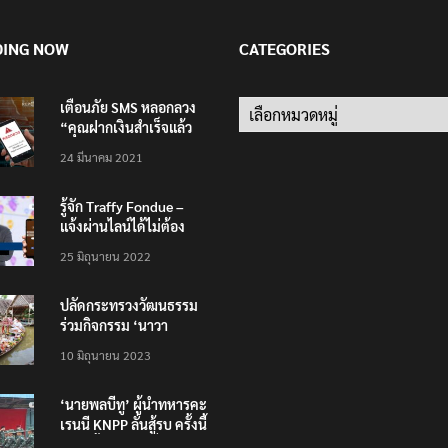
DING NOW
CATEGORIES
เตือนภัย SMS หลอกลวง
Categories
“คุณฝากเงินสำเร็จแล้ว
200,000 บาท”
24 มีนาคม 2021
รู้จัก Traffy Fondue –
แจ้งผ่านไลน์ได้ไม่ต้อง
โหลดแอพใหม่ – แจ้งได้
25 มิถุนายน 2022
ทั่วไทย ไม่ใช่แค่ในกรุง
ปลัดกระทรวงวัฒนธรรม
ร่วมกิจกรรม ‘นาวา
ภิกขาจาร’ แต่งชุดไทย
10 มิถุนายน 2023
ตักบาตรทางน้ำ
‘นายพลบีทู’ ผู้นำทหารคะ
เรนนี KNPP ลั่นสู้รบ ครั้งนี้
เป็นครั้งสุดท้าย ที่