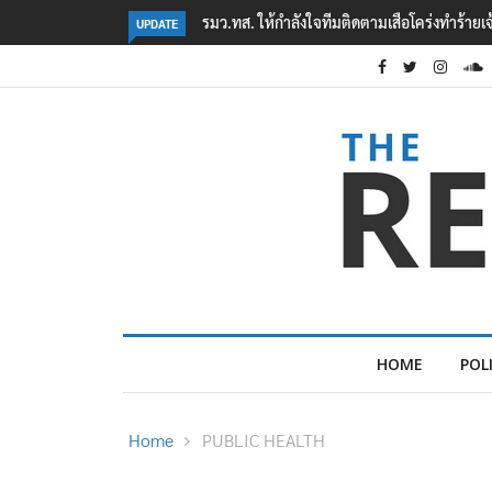
ทำร้ายเจ้าหน้าที่เขตฯห้วยขาแข้ง
‘ภาคประชาสังคม’ รวมตัวคัดค้าน ‘มิน ออง ไลง์’
UPDATE
ต้อนรับอาชญากร’
HOME
POL
Home
PUBLIC HEALTH