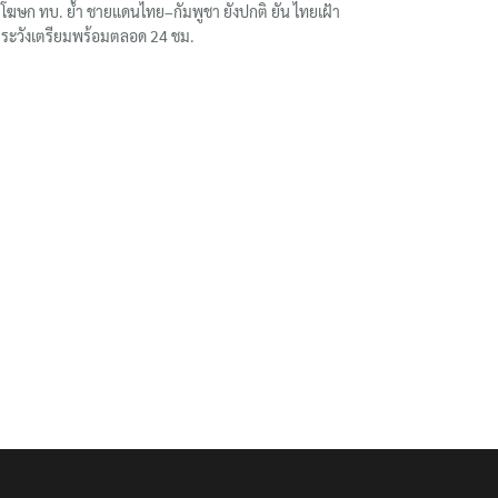
โฆษก ทบ. ย้ำ ชายแดนไทย–กัมพูชา ยังปกติ ยัน ไทยเฝ้า
ระวังเตรียมพร้อมตลอด 24 ชม.