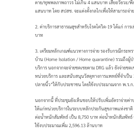
ตาย/ทุพพลภาพถาวร ไม่เกิน 4 แสนบาท เสียอวัยวะ/พิการ
แสนบาท โดย สปสช. จะแต่งตั้งกลไกเพื่อให้สามารถจ่ายไ
2. ค่าบริการสาธารณสุขสำหรับโรคโควิด-19 ได้แก่ การเพ
บาท
3. เตรียมหลักเกณฑ์แนวทางการจ่าย รองรับกรณีกระทรว
บ้าน (Home Isolation / Home quarantine) รวมถึงผู้ป่
บริการ นอกจากจะจ่ายชดเชยตาม DRG แล้ว ยังจ่ายชดเชยเ
หน่วยบริการ และสนับสนุนวัสดุทางการแพทย์ที่จำเป็น 3 
ปลายนิ้ว”ให้กับประชาชน โดยใช้งบประมาณจาก พ.ร.ก.กู้
นอกจากนี้ ที่ประชุมยังเห็นชอบให้ปรับเพิ่มอัตราจ่ายค่
ให้แก่หน่วยบริการในระบบหลักประกันสุขภาพแห่งชาติ 
ต่อน้ำหนักสัมพัทธ์ เป็น 8,750 บาท ต่อน้ำหนักสัมพัท
ใช้งบประมาณเพิ่ม 2,596.13 ล้านบาท