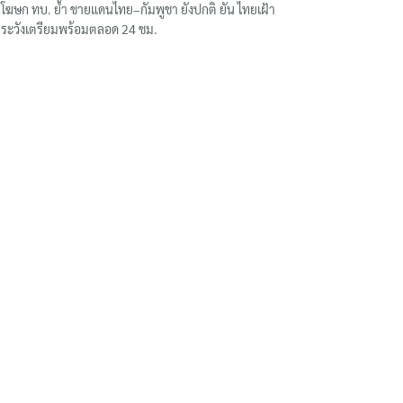
โฆษก ทบ. ย้ำ ชายแดนไทย–กัมพูชา ยังปกติ ยัน ไทยเฝ้า
ระวังเตรียมพร้อมตลอด 24 ชม.