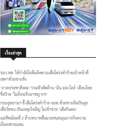
เรื่องล่าสุด
รมว.ทส. ให้กำลังใจทีมติดตามเสือโคร่งทำร้ายเจ้าหน้าที่
เขตฯห้วยขาแข้ง
‘ภาคประชาสังคม’ รวมตัวคัดค้าน ‘มิน ออง ไลง์’ เยือนไทย
ขึงป้าย ‘ไม่ต้อนรับอาชญากร’
กรมอุทยานฯ ชี้ เสือโคร่งทำร้าย จนท.ห้วยขาแข้งเป็นลูก
เสือวัยซน เป็นเหตุบังเอิญ ไม่เข้าข่าย ‘เสือกินคน’
แม่ทัพน้อยที่ 2 ย้ำบทบาทสื่อมวลชนหนุนภารกิจความ
มั่นคงชายแดน