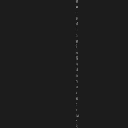
ห
ม
า
ย
ข่
า
ว
ห
รื
อ
ติ
ด
ต่
อ
ก
อ
ง
บ
ร
ร
ณ
า
ธิ