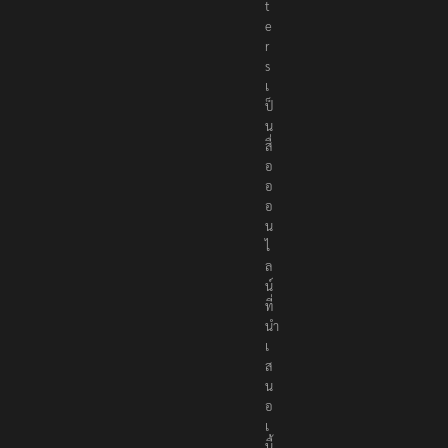
t
e
r
s
เ
ป็
น
สื่
อ
อ
อ
น
ไ
ล
น์
ที่
นำ
เ
ส
น
อ
เ
นื้