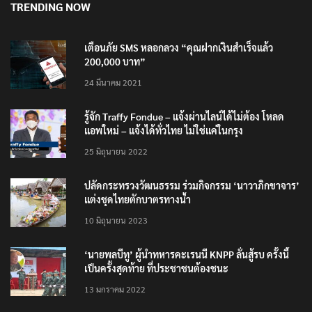
TRENDING NOW
เตือนภัย SMS หลอกลวง “คุณฝากเงินสำเร็จแล้ว
200,000 บาท”
24 มีนาคม 2021
รู้จัก Traffy Fondue – แจ้งผ่านไลน์ได้ไม่ต้อง โหลด
แอพใหม่ – แจ้งได้ทั่วไทย ไม่ใช่แค่ในกรุง
25 มิถุนายน 2022
ปลัดกระทรวงวัฒนธรรม ร่วมกิจกรรม ‘นาวาภิกขาจาร’
แต่งชุดไทยตักบาตรทางน้ำ
10 มิถุนายน 2023
‘นายพลบีทู’ ผู้นำทหารคะเรนนี KNPP ลั่นสู้รบ ครั้งนี้
เป็นครั้งสุดท้าย ที่ประชาชนต้องชนะ
13 มกราคม 2022