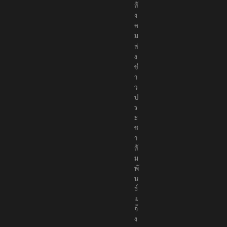
สั
ง
ค
ม
ส่
ง
ข่
า
ว
ป
ร
ะ
ช
า
สั
ม
พั
น
ธ์
แ
จ้
ง