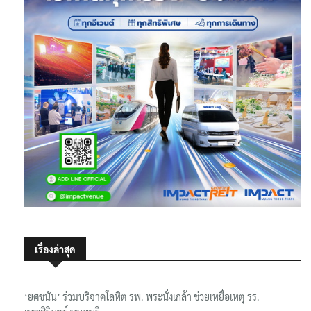
เรื่องล่าสุด
‘ยศชนัน’ ร่วมบริจาคโลหิต รพ. พระนั่งเกล้า ช่วยเหยื่อเหตุ รร.