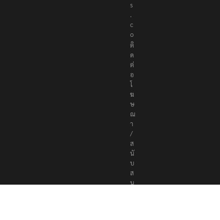
s
.
c
o
ติ
ด
ต่
อ
โ
ฆ
ษ
ณ
า
/
ส
นั
บ
ส
นุ
น
a
d