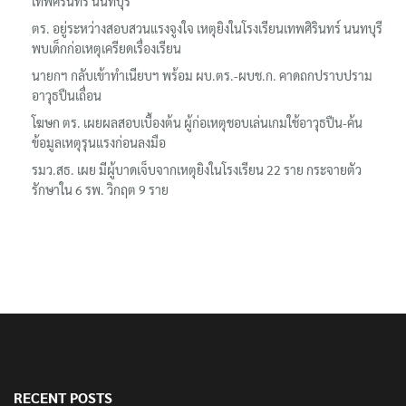
เทพศิรินทร์ นนทบุรี
ตร. อยู่ระหว่างสอบสวนแรงจูงใจ เหตุยิงในโรงเรียนเทพศิรินทร์ นนทบุรี
พบเด็กก่อเหตุเครียดเรื่องเรียน
นายกฯ กลับเข้าทำเนียบฯ พร้อม ผบ.ตร.-ผบช.ก. คาดถกปราบปราม
อาวุธปืนเถื่อน
โฆษก ตร. เผยผลสอบเบื้องต้น ผู้ก่อเหตุชอบเล่นเกมใช้อาวุธปืน-ค้น
ข้อมูลเหตุรุนแรงก่อนลงมือ
รมว.สธ. เผย มีผู้บาดเจ็บจากเหตุยิงในโรงเรียน 22 ราย กระจายตัว
รักษาใน 6 รพ. วิกฤต 9 ราย
RECENT POSTS