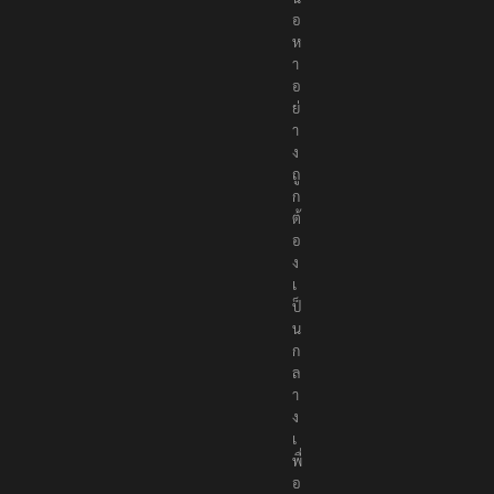
อ
ห
า
อ
ย่
า
ง
ถู
ก
ต้
อ
ง
เ
ป็
น
ก
ล
า
ง
เ
พื่
อ