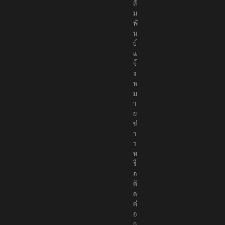
สั
ม
พั
น
ธ์
แ
จ้
ง
ห
ม
า
ย
ข่
า
ว
ห
รื
อ
ติ
ด
ต่
อ
ก