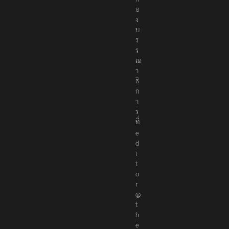
อ
ง
บ
ร
ร
ณ
า
ธิ
ก
า
ร
ที่
e
d
i
t
o
r
@
t
h
e