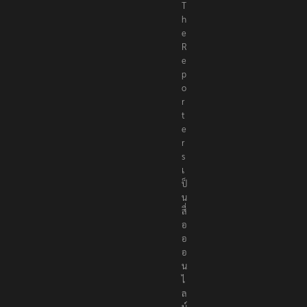
T
h
e
R
e
p
o
r
t
e
r
s
เ
ป็
น
สื่
อ
อ
อ
น
ไ
ล
น์