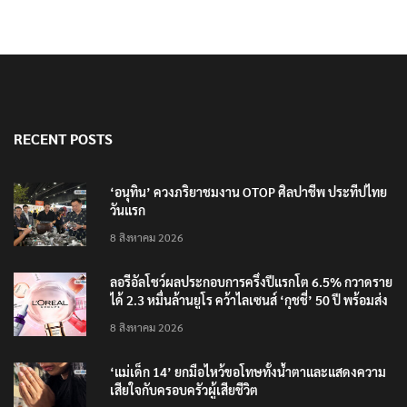
RECENT POSTS
‘อนุทิน’ ควงภริยาชมงาน OTOP ศิลปาชีพ ประทีปไทย
วันแรก
8 สิงหาคม 2026
ลอรีอัลโชว์ผลประกอบการครึ่งปีแรกโต 6.5% กวาดราย
ได้ 2.3 หมื่นล้านยูโร คว้าไลเซนส์ ‘กุชชี่’ 50 ปี พร้อมส่ง
4 แบรนด์ใหม่บุกตลาดไทย
8 สิงหาคม 2026
‘แม่เด็ก 14’ ยกมือไหว้ขอโทษทั้งน้ำตาและแสดงความ
เสียใจกับครอบครัวผู้เสียชีวิต