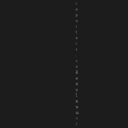
r
e
p
o
r
t
e
r
s
.
c
o
ติ
ด
ต่
อ
โ
ฆ
ษ
ณ
า
/