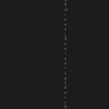
ที่
นำ
เ
ส
น
อ
เ
นื้
อ
ห
า
อ
ย่
า
ง
ถู
ก
ต้
อ
ง
เ
ป็