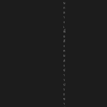
น
ก
ล
า
ง
เ
พื่
อ
สั
ง
ค
ม
ส่
ง
ข่
า
ว
ป
ร
ะ
ช
า