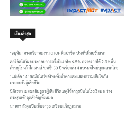
เรื่องล่าสุด
‘อนุทิน’ ควงภริยาชมงาน OTOP ศิลปาชีพ ประทีปไทยวันแรก
ลอรีอัลโชว์ผลประกอบการครึ่งปีแรกโต 6.5% กวาดรายได้ 2.3 หมื่น
ล้านยูโร คว้าไลเซนส์ ‘กุชชี่’ 50 ปี พร้อมส่ง 4 แบรนด์ใหม่บุกตลาดไทย
‘แม่เด็ก 14’ ยกมือไหว้ขอโทษทั้งน้ำตาและแสดงความเสียใจกับ
ครอบครัวผู้เสียชีวิต
นิติเวชฯ เผยผลชันสูตรผู้เสียชีวิตเหตุใช้อาวุธปืนในโรงเรียน 8 ร่าง
กระสุนเข้าจุดสำคัญทั้งหมด
นายกฯ สั่งคุมปืนเข้มอาวุธ เตรียมแก้กฎหมาย