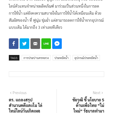
ไลน์ตัวแทนจำหน่ายผลิตภัณฑ์ มาร่วมเป็นส่วนหนึ่งในการลด
การใช้น้ำ แต่ยังคงความสบายใจในการใช้น้ำได้เหมือนเดิม ด้วย
สัมผัสของน้ำ ที่ ฟูนุ่ม ชุ่มฉ่ำ แต่สามารถลดการใช้น้ำจากอุปกรณ์
แบบเดิม ได้มากถึง 3 เท่าเลยทีเดียว
TAGS:
การประปานครหลวง
ประหยัดน้ำ
อุปกรณ์ประหยัดน้ำ
แนะแนว
Previous
Next
Previous
Next
post:
post:
ตร. แถลงสรุป
ชัยวุฒิ ชี้ นโยบาย 5
เรื่อง
สำนวนคดีแตงโม ไล่
ด้านเพื่อไทย “ไม่
ไทม์ไลน์วันเกิดเหตุ
ใหม่” รัฐบาลทำมา