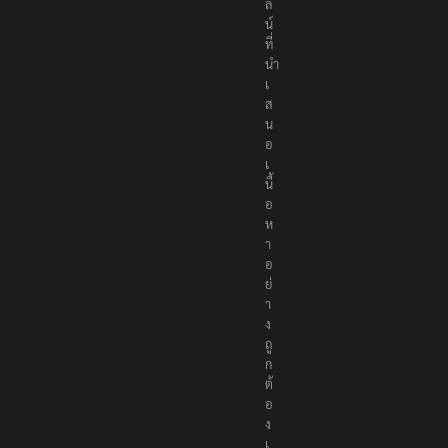
ล
น์
ที่
นำ
เ
ส
น
อ
เ
นื้
อ
ห
า
อ
ย่
า
ง
ถู
ก
ต้
อ
ง
เ