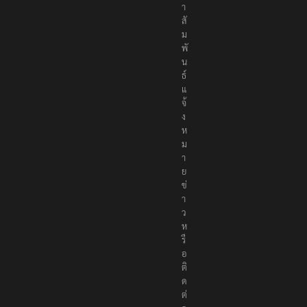
า
สั
ม
พั
น
ธ์
แ
จ้
ง
ห
ม
า
ย
ข่
า
ว
ห
รื
อ
ติ
ด
ต่