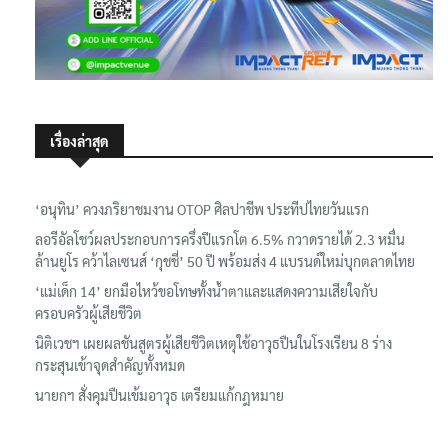
เรื่องล่าสุด
‘อนุทิน’ ควงภริยาชมงาน OTOP ศิลปาชีพ ประทีปไทยวันแรก
ลอรีอัลโชว์ผลประกอบการครึ่งปีแรกโต 6.5% กวาดรายได้ 2.3 หมื่น
ล้านยูโร คว้าไลเซนส์ ‘กุชชี่’ 50 ปี พร้อมส่ง 4 แบรนด์ใหม่บุกตลาดไทย
‘แม่เด็ก 14’ ยกมือไหว้ขอโทษทั้งน้ำตาและแสดงความเสียใจกับ
ครอบครัวผู้เสียชีวิต
นิติเวชฯ เผยผลชันสูตรผู้เสียชีวิตเหตุใช้อาวุธปืนในโรงเรียน 8 ร่าง
กระสุนเข้าจุดสำคัญทั้งหมด
นายกฯ สั่งคุมปืนเข้มอาวุธ เตรียมแก้กฎหมาย