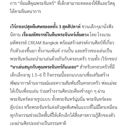
การ “ย้อมสีคุณพระจันทร์” ที่เด็กสามารถทดลองใช้สีและวัสดุ
ได้ตามจินตนาการ
เวิร์กชอปสุดพิเศษตลอดทั้ง
3
สุดสัปดาห์
ชวนเด็กๆมานั่งฟัง
นิทาน
เรื่องมหัศจรรย์ในคืนพระจันทร์เต็มดวง
โดย โรงแรม
มหัศจรรย์ CREAM Bangkok พร้อมสร้างสรรค์งานศิลป์ที่เกี่ยว
กับตัวเองขึ้นมา ทั้งงานเพ้นท์ งานปั้น และสร้างของเล่นเป็น
พระจันทร์และนำมาเล่นด้วยกันกับครอบครัว รวมทั้ง เวิร์กชอป
“มาเล่นสนุกกับคุณพระจันทร์กันเถอะ”
สำหรับครอบครัวที่มี
เด็กเล็กอายุ 1.5–6 ปี กิจกรรมนี้ออกแบบมาเพื่อเสริมสร้าง
พัฒนาการด้านอารมณ์และความสัมพันธ์ในครอบครัว พ่อแม่จะ
ได้เป็นเพื่อนเล่น ร่วมสร้างงานศิลปะเคียงข้างลูก ๆ ผ่าน
พระจันทร์หลายรูปแบบ ทั้งพระจันทร์นุ่มนิ่ม พระจันทร์ลอย
ตุ๊บป่อง หรือพระจันทร์แต่งตัวสุดพิเศษในแบบที่ไม่มีใครเหมือน
ทุกกิจกรรมช่วยเปิดพื้นที่ให้เด็กเล็กได้สื่อสารความรู้สึกของตัว
เองผ่านศิลปะอย่างเป็นธรรมชาติ