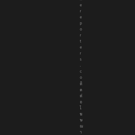
e
r
e
p
o
r
t
e
r
s
.
c
o
ติ
ด
ต่
อ
โ
ฆ
ษ
ณ
า