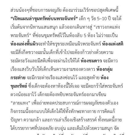
ส่วนน้องๆที่ชอบการผจญภัย ต้องมาร่วมเวิร์กชอปสุดพิเศษนี้
“เปิดแผนล่าขุมทรัพย์บนพระจันทร์”
เด็ก ๆ วัย 5–10 ปี จะได้
เริ่มต้นจากนิทานแสนสนุก แล้วออกเดินทางสู่ “เขาวงกตแห่ง
พระจันทร์” ที่ซ่อนขุมทรัพย์ไว้ในห้องลับ 5 ห้อง ไม่ว่าจะเป็น
ห้องแห่งพื้นผิว
จะทำให้ขรุขระเหมือนผิวพระจันทร์
ห้องแห่งสติ
จะมีสิ่งกีดขวางฉะนั้นเด็กที่เข้าไปจะต้องก้าวย่างด้วยความ
ระมัดระวังและมีสติเพื่อจะผ่านไปให้ได้
ห้องชมดาว
จะมีดาว
เรืองแสงวิบวับให้เด็กเห็นความงามของดวงดาว
ห้องกลุ่ม
กระต่าย
จะมีกระต่ายเรืองแสงซ่อนไว้ และสุดท้าย
ห้อง
ขุมทรัพย์
ซึ่งเด็กจะต้องหาห้องนี้ให้เจอ จะมีตะกร้าใส่พระจันทร์
ดวงน้อยเอาไว้ เด็กจะต้องหยิบพระจันทร์ออกมาเขียน
“ลายแทง” เพื่อถ่ายทอดประสบการณ์การผจญภัยของตัวเอง
กิจกรรมนี้ออกแบบให้เด็กได้ใช้ทั้งทักษะทางกาย การคิดแก้
ปัญหา ความกล้า และการเล่าเรื่องเชิงสร้างสรรค์ ทั้งหมดนี้ภาย
ใต้บรรยากาศที่ปลอดภัย อบอุ่น และเต็มไปด้วยความสนุก จัด