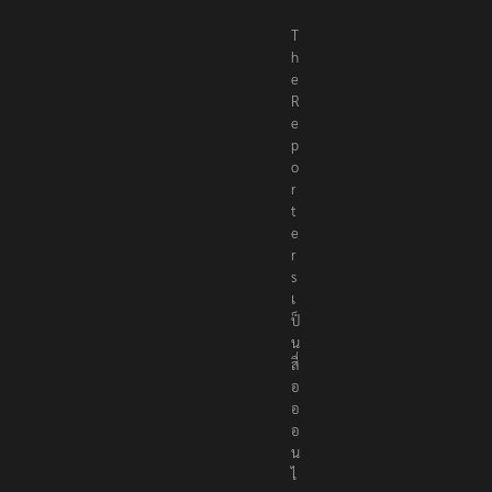
T
h
e
R
e
p
o
r
t
e
r
s
เ
ป็
น
สื่
อ
อ
อ
น
ไ