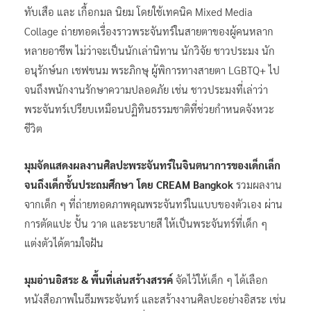
ทับเสือ และ เกื้อกมล นิยม โดยใช้เทคนิค Mixed Media
Collage ถ่ายทอดเรื่องราวพระจันทร์ในสายตาของผู้คนหลาก
หลายอาชีพ ไม่ว่าจะเป็นนักเล่านิทาน นักวิจัย ชาวประมง นัก
อนุรักษ์นก เชฟขนม พระภิกษุ ผู้พิการทางสายตา LGBTQ+ ไป
จนถึงพนักงานรักษาความปลอดภัย เช่น ชาวประมงที่เล่าว่า
พระจันทร์เปรียบเหมือนปฏิทินธรรมชาติที่ช่วยกำหนดจังหวะ
ชีวิต
มุมจัดแสดงผลงานศิลปะพระจันทร์ในจินตนาการของเด็กเล็ก
จนถึงเด็กชั้นประถมศึกษา โดย
CREAM Bangkok
รวมผลงาน
จากเด็ก ๆ ที่ถ่ายทอดภาพคุณพระจันทร์ในแบบของตัวเอง ผ่าน
การตัดแปะ ปั้น วาด และระบายสี ให้เป็นพระจันทร์ที่เด็ก ๆ
แต่งตัวได้ตามใจฝัน
มุมอ่านอิสระ
&
พื้นที่เล่นสร้างสรรค์
จัดไว้ให้เด็ก ๆ ได้เลือก
หนังสือภาพในธีมพระจันทร์ และสร้างงานศิลปะอย่างอิสระ เช่น