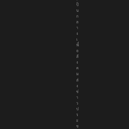
ป็
น
ก
ล
า
ง
เ
พื่
อ
สั
ง
ค
ม
ส่
ง
ข่
า
ว
ป
ร
ะ
ช