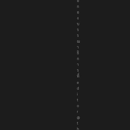
อ
ก
อ
ง
บ
ร
ร
ณ
า
ธิ
ก
า
ร
ที่
e
d
i
t
o
r
@
t
h