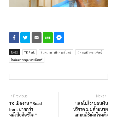
TAGS:
TK Park
จินตนาการถึงพระจันทร์
นิทานสร้างงานศิลป์
ในอ้อมกอดคุณพระจันทร์
แนะแนว
Previous
Next
Previous
Next
post:
post:
TK เปิดงาน “Read
‘เลอโนโว’ มอบเงิน
เรื่อง
Iran: มากกว่า
บริจาค 1.1 ล้านบาท
หนังสือคือชีวิต”
แก่มูลนิธิเด็กโรคหัว