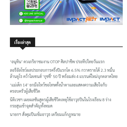
เรื่องล่าสุด
‘อนุทิน’ ควงภริยาชมงาน OTOP ศิลปาชีพ ประทีปไทยวันแรก
ลอรีอัลโชว์ผลประกอบการครึ่งปีแรกโต 6.5% กวาดรายได้ 2.3 หมื่น
ล้านยูโร คว้าไลเซนส์ ‘กุชชี่’ 50 ปี พร้อมส่ง 4 แบรนด์ใหม่บุกตลาดไทย
‘แม่เด็ก 14’ ยกมือไหว้ขอโทษทั้งน้ำตาและแสดงความเสียใจกับ
ครอบครัวผู้เสียชีวิต
นิติเวชฯ เผยผลชันสูตรผู้เสียชีวิตเหตุใช้อาวุธปืนในโรงเรียน 8 ร่าง
กระสุนเข้าจุดสำคัญทั้งหมด
นายกฯ สั่งคุมปืนเข้มอาวุธ เตรียมแก้กฎหมาย