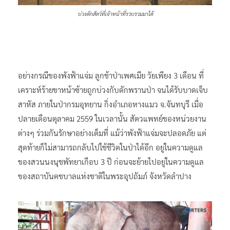
บ่วงดักสัตว์ที่เจ้าหน้าที่รวบรวมมาได้
อย่างกรณีของพังฟ้าแจ่ม ลูกช้าป่าเพศเมีย วัยเพียง 3 เดือน ที่
เคราะห์ร้ายขาหน้าซ้ายถูกบ่วงกับดักพรานป่า จนได้รับบาดเจ็บ
สาหัส ภายในป่ากรมอุทยาน กิ่งอำเภอหางแมว จ.จันทบุรี เมื่อ
ปลายเดือนตุลาคม 2559 ในเวลานั้น สัตวแพทย์ของหน่วยงาน
ต่างๆ ร่วมกันรักษาอย่างเต็มที่ แม้ว่าพังฟ้าแจ่มจะปลอดภัย แต่
สุดท้ายก็ไม่สามารถกลับไปใช้ชีวิตในป่าได้อีก อยู่ในความดูแล
ของสวนนงนุชพัทยาเกือบ 3 ปี ก่อนจะย้ายไปอยู่ในความดูแล
ของสถาบันคชบาลแห่งชาติในพระอุปถัมภ์ จังหวัดลำปาง