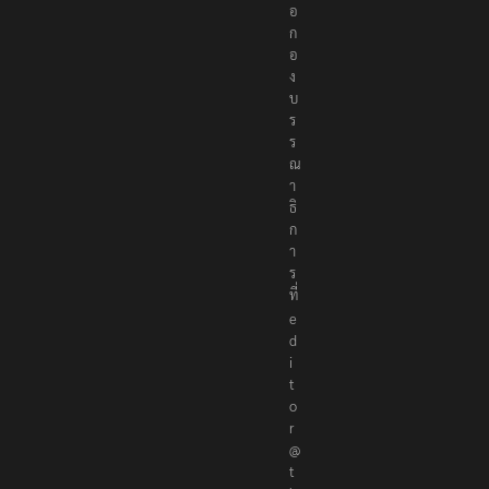
อ
ก
อ
ง
บ
ร
ร
ณ
า
ธิ
ก
า
ร
ที่
e
d
i
t
o
r
@
t