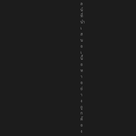
ล
น์
ที่
นำ
เ
ส
น
อ
เ
นื้
อ
ห
า
อ
ย่
า
ง
ถู
ก
ต้
อ
ง