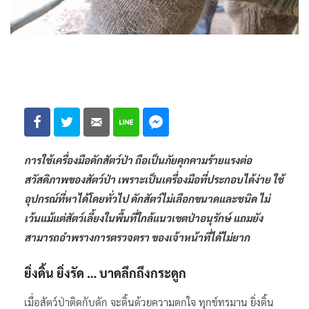
การใช้เครื่องมือดักสัตว์ป่า ถือเป็นภัยคุกคามร้ายแรงต่อ
สวัสดิภาพของสัตว์ป่า เพราะเป็นเครื่องมือที่ประกอบได้ง่าย ใช้
อุปกรณ์ที่หาได้โดยทั่วไป ดักสัตว์ไม่เลือกขนาดและชนิด ไม่
เว้นแม้แต่สัตว์เลี้ยงในพื้นที่ใกล้แนวเขตป่าอนุรักษ์ แถมยัง
สามารถอำพรางการตรวจตรา ของเจ้าหน้าที่ได้ไม่ยาก
ยิ่งดิ้น ยิ่งรัด … บาดลึกถึงกระดูก
เมื่อสัตว์ป่าติดกับดัก จะดิ้นด้วยความตกใจ ทุกข์ทรมาน ยิ่งดิ้น