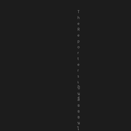
T
h
e
R
e
p
o
r
t
e
r
s
เ
ป็
น
สื่
อ
อ
อ
น
ไ