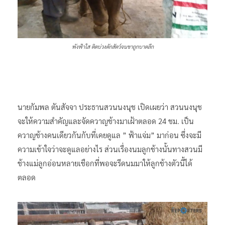
พังฟ้าใส ติดบ่วงดักสัตว์จนขาถูกบาดลึก
นายกัมพล ตันสัจจา ประธานสวนนงนุช เปิดเผยว่า สวนนงนุช
จะให้ความสำคัญและจัดควาญช้างมาเฝ้าตลอด 24 ชม. เป็น
ควาญช้างคนเดียวกันกับที่เคยดูแล ” ฟ้าแจ่ม” มาก่อน ซึ่งจะมี
ความเข้าใจว่าจะดูแลอย่างไร ส่วนเรื่องนมลูกช้างนั้นทางสวนมี
ช้างแม่ลูกอ่อนหลายเชือกที่พอจะรีดนมมาให้ลูกช้างตัวนี้ได้
ตลอด