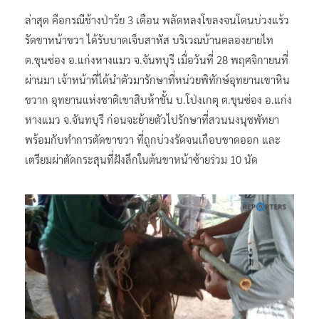
ล่าสุด คือกรณีช้างป่าวัย 3 เดือน พลัดหลงโขลงจนโดนบ่วงแร้ว
รัดขาหน้าขวา ได้รับบาดเจ็บสาหัส บริเวณบ้านคลองยายไท
ต.ขุนซ่อง อ.แก่งหางแมว จ.จันทบุรี เมื่อวันที่ 28 พฤศจิกายนที่
ผ่านมา เจ้าหน้าที่ได้นำตัวมารักษาที่หน่วยพิทักษ์อุทยานเขาหิน
ขวาก อุทยานแห่งชาติเขาสิบห้าชั้น บ.โป่งเกตุ ต.ขุนซ่อง อ.แก่ง
หางแมว จ.จันทบุรี ก่อนจะย้ายตัวไปรักษาที่สวนนงนุชพัทยา
พร้อมกับทำการตัดขาขวา ที่ถูกบ่วงรัดจนเกือบขาดออก และ
เตรียมผ่าตัดกระสุนที่ฝังลึกในต้นขาหน้าซ้ายร่วม 10 นัด