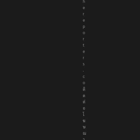
h
e
r
e
p
o
r
t
e
r
s
.
c
o
ติ
ด
ต่
อ
โ
ฆ
ษ
ณ
า