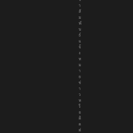
า
สั
ม
พั
น
ธ์
แ
จ้
ง
ห
ม
า
ย
ข่
า
ว
ห
รื
อ
ติ
ด
ต่