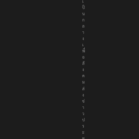
เ
ป็
น
ก
ล
า
ง
เ
พื่
อ
สั
ง
ค
ม
ส่
ง
ข่
า
ว
ป
ร
ะ
ช