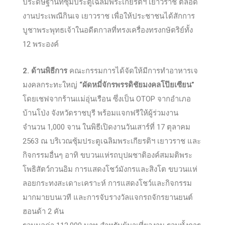
ประดิษฐานที่ซุ้มประตูเฉลิมพระเกียรติฯ เยาวราช ตลอด
งานประเพณีกินเจ เยาวราช เพื่อให้ประชาชนได้สักการ
บูชาพระพุทธเจ้าในอดีตกาลที่ทรงเครื่องทรงกษัตริย์ทั้ง
12 พระองค์
2. ด้านพิธีการ
คณะกรรมการได้จัดให้มีการทำอาหารเจ
มงคลกระทะใหญ่
“ผัดหมี่จักรพรรดิชัยมงคลโป๊ยเซียน”
โดยเชฟจากร้านแม่อุ่นเรือน ซึ่งเป็น OTOP จากอำเภอ
บ้านโป่ง จังหวัดราชบุรี พร้อมแจกฟรีให้ผู้ร่วมงาน
จำนวน 1,000 จาน ในพิธีเปิดงานวันเสาร์ที่ 17 ตุลาคม
2563 ณ บริเวณซุ้มประตูเฉลิมพระเกียรติฯ เยาวราช และ
กิจกรรมอื่นๆ อาทิ ขบวนแห่รถบุปผชาติองค์สมมติพระ
โพธิสัตว์กวนอิม การแสดงโชว์มังกรและสิงโต ขบวนแห่
ลอยกระทงสะเดาะเคราะห์ การแสดงโชว์และกิจกรรม
มากมายบนเวที และการจับรางวัลแจกรถจักรยานยนต์
ฮอนด้า 2 คัน