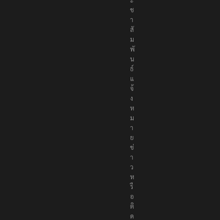
ช
า
สั
ม
พั
น
ธ์
แ
จ้
ง
ห
ม
า
ย
ข่
า
ว
ห
รื
อ
ติ
ด