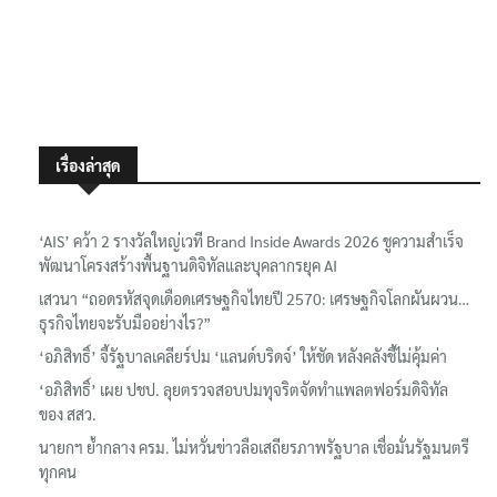
เรื่องล่าสุด
‘AIS’ คว้า 2 รางวัลใหญ่เวที Brand Inside Awards 2026 ชูความสำเร็จ
พัฒนาโครงสร้างพื้นฐานดิจิทัลและบุคลากรยุค AI
เสวนา “ถอดรหัสจุดเดือดเศรษฐกิจไทยปี 2570: เศรษฐกิจโลกผันผวน…
ธุรกิจไทยจะรับมืออย่างไร?”
‘อภิสิทธิ์’ จี้รัฐบาลเคลียร์ปม ‘แลนด์บริดจ์’ ให้ชัด หลังคลังชี้ไม่คุ้มค่า
‘อภิสิทธิ์’ เผย ปชป. ลุยตรวจสอบปมทุจริตจัดทำแพลตฟอร์มดิจิทัล
ของ สสว.
นายกฯ ย้ำกลาง ครม. ไม่หวั่นข่าวลือเสถียรภาพรัฐบาล เชื่อมั่นรัฐมนตรี
ทุกคน