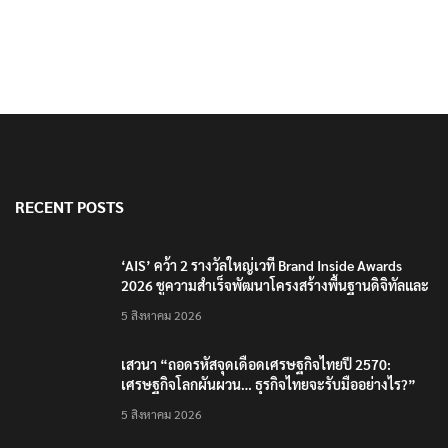
RECENT POSTS
‘AIS’ คว้า 2 รางวัลใหญ่เวที Brand Inside Awards
2026 ชูความสำเร็จพัฒนาโครงสร้างพื้นฐานดิจิทัลและ
บุคลากรยุค AI
5 สิงหาคม 2026
เสวนา “ถอดรหัสจุดเดือดเศรษฐกิจไทยปี 2570:
เศรษฐกิจโลกผันผวน… ธุรกิจไทยจะรับมืออย่างไร?”
5 สิงหาคม 2026