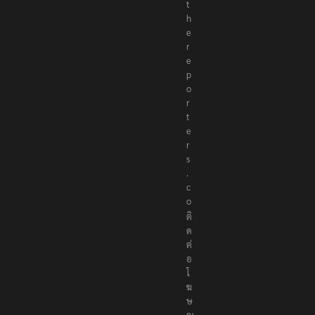
t
h
e
r
e
p
o
r
t
e
r
s
.
c
o
ติ
ด
ต่
อ
โ
ฆ
ษ
ณ