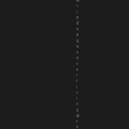
า
/
ส
นั
บ
ส
นุ
น
a
d
v
e
r
t
i
s
i
n
g
@
t
h