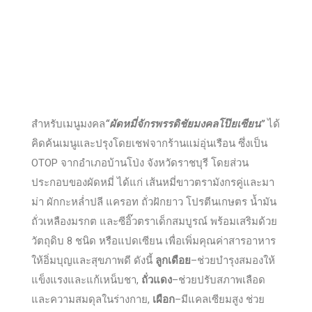
สำหรับเมนูมงคล
“ผัดหมี่จักรพรรดิชัยมงคลโป๊ยเซียน”
ได้
คิดค้นเมนูและปรุงโดยเชฟจากร้านแม่อุ่นเรือน ซึ่งเป็น
OTOP จากอำเภอบ้านโป่ง จังหวัดราชบุรี โดยส่วน
ประกอบของผัดหมี่ ได้แก่ เส้นหมี่ขาวตรามังกรคู่และมา
ม่า ผักกะหล่ำปลี แครอท ถั่วฝักยาว โปรตีนเกษตร น้ำมัน
ถั่วเหลืองมรกต และซีอิ๊วตราเด็กสมบูรณ์ พร้อมเสริมด้วย
วัตถุดิบ 8 ชนิด หรือแปดเซียน เพื่อเพิ่มคุณค่าสารอาหาร
ให้อิ่มบุญและสุขภาพดี ดังนี้
ลูกเดือย
–ช่วยบำรุงสมองให้
แข็งแรงและแก้เหน็บชา,
ถั่วแดง
–ช่วยปรับสภาพเลือด
และความสมดุลในร่างกาย,
เผือก
–มีแคลเซียมสูง ช่วย