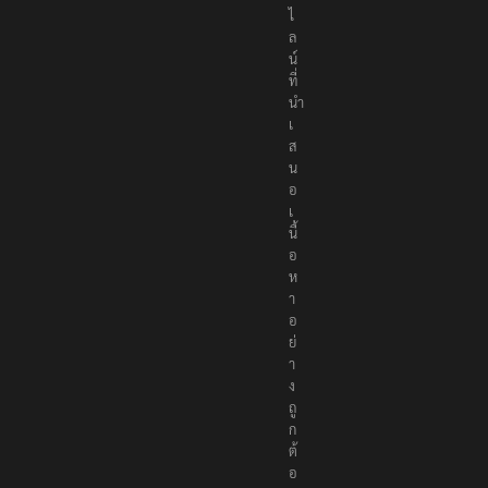
ไ
ล
น์
ที่
นำ
เ
ส
น
อ
เ
นื้
อ
ห
า
อ
ย่
า
ง
ถู
ก
ต้
อ