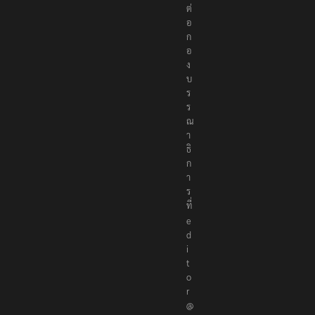
ต่
อ
ก
อ
ง
บ
ร
ร
ณ
า
ธิ
ก
า
ร
ที่
e
d
i
t
o
r
@