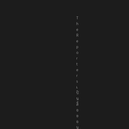
T
h
e
R
e
p
o
r
t
e
r
s
เ
ป็
น
สื่
อ
อ
อ
น