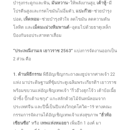
บำรุงกระดูกและฟัน,
มันหวาน
–ให้พลังงานสูง,
เต้าหู้
–มี
โปรตีนสูงและกรดไขมันไม่อิ่มตัว,
แปะก๊วย
–ช่วยบำรุง
ปอด,
เห็ดหอม
–ช่วยบำรุงหัวใจ ลดไขมัน ลดความดัน
โลหิต และ
เม็ดมะม่วงหิมพานต์
–อุดมไปด้วยธาตุเหล็ก
ป้องกันจอประสาทตาเสื่อม
“ประเพณีงานเจ เยาวราช 2563”
แบ่งการจัดงานออกเป็น
2 ส่วน คือ
1. ด้านพิธีกรรม
พิธีอัญเชิญกระถางผงธูปจากศาลเจ้า 22
แห่ง มาประดิษฐานที่ซุ้มประตูเฉลิมพระเกียรติฯ เยาวราช
พร้อมขบวนแห่อัญเชิญเทพเจ้า “กิ่วอ๊วงฮุกโจ้ว เต้าบ้อเนี้ย
น่ำซิ้ง ปั๊กเต้าแชกุง” แกะสลักด้วยไม้จันทน์หอมจาก
ประเทศจีน และปีนี้เป็นปีแห่งวิกฤตโควิด–19 ทางคณะ
กรรมการจัดงานได้อัญเชิญเทพเจ้าแห่งสุขภาพ
“ฮั่วท้อ
เซียนซือ”
หรือ
เทพแห่งหมอยา
เพิ่มอีก 1 องค์ มา