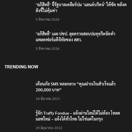
‘อภิสิทธิ์’ จี้รัฐบาลเคลียร์ปม ‘แลนด์บริดจ์’ ให้ชัด หลังค
ลังชี้ไม่คุ้มค่า
5 สิงหาคม 2026
‘อภิสิทธิ์’ เผย ปชป. ลุยตรวจสอบปมทุจริตจัดทำ
แพลตฟอร์มดิจิทัลของ สสว.
5 สิงหาคม 2026
TRENDING NOW
เตือนภัย SMS หลอกลวง “คุณฝากเงินสำเร็จแล้ว
200,000 บาท”
24 มีนาคม 2021
รู้จัก Traffy Fondue – แจ้งผ่านไลน์ได้ไม่ต้อง โหลด
แอพใหม่ – แจ้งได้ทั่วไทย ไม่ใช่แค่ในกรุง
25 มิถุนายน 2022