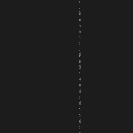
ง
เ
ป็
น
ก
ล
า
ง
เ
พื่
อ
สั
ง
ค
ม
ส่
ง
ข่
า
ว
ป
ร
ะ