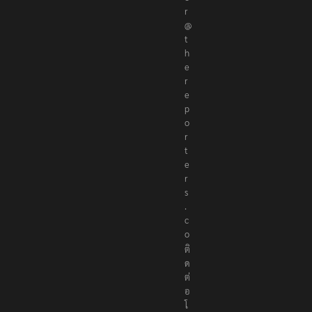
r
@
t
h
e
r
e
p
o
r
t
e
r
s
.
c
o
ติ
ด
ต่
อ
โ