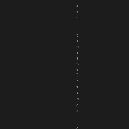
อ
ติ
ด
ต่
อ
ก
อ
ง
บ
ร
ร
ณ
า
ธิ
ก
า
ร
ที่
e
d
i
t
o