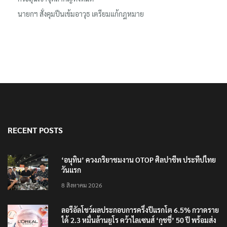
นายกฯ สั่งคุมปืนเข้มอาวุธ เตรียมแก้กฎหมาย
RECENT POSTS
‘อนุทิน’ ควงภริยาชมงาน OTOP ศิลปาชีพ ประทีปไทย
วันแรก
8 สิงหาคม 2026
ลอรีอัลโชว์ผลประกอบการครึ่งปีแรกโต 6.5% กวาดราย
ได้ 2.3 หมื่นล้านยูโร คว้าไลเซนส์ ‘กุชชี่’ 50 ปี พร้อมส่ง