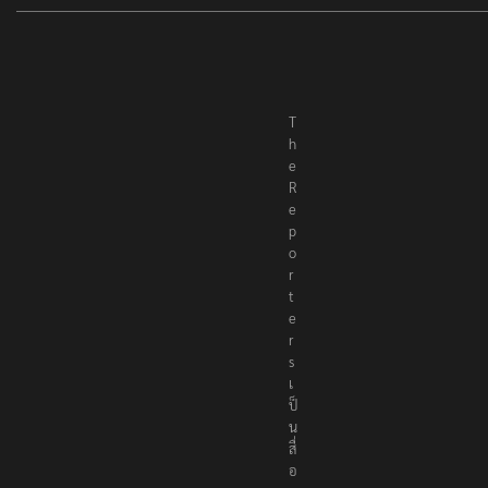
T
h
e
R
e
p
o
r
t
e
r
s
เ
ป็
น
สื่
อ