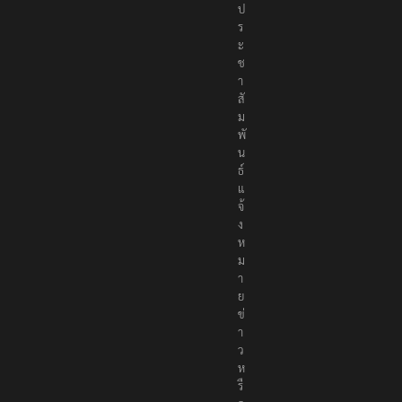
ป
ร
ะ
ช
า
สั
ม
พั
น
ธ์
แ
จ้
ง
ห
ม
า
ย
ข่
า
ว
ห
รื