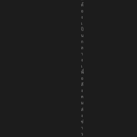
ต้
อ
ง
เ
ป็
น
ก
ล
า
ง
เ
พื่
อ
สั
ง
ค
ม
ส่
ง
ข่
า
ว