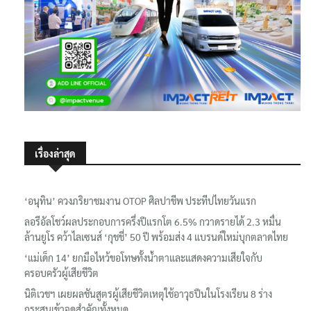
เรื่องล่าสุด
‘อนุทิน’ ควงภริยาชมงาน OTOP ศิลปาชีพ ประทีปไทยวันแรก
ลอรีอัลโชว์ผลประกอบการครึ่งปีแรกโต 6.5% กวาดรายได้ 2.3 หมื่น
ล้านยูโร คว้าไลเซนส์ ‘กุชชี่’ 50 ปี พร้อมส่ง 4 แบรนด์ใหม่บุกตลาดไทย
‘แม่เด็ก 14’ ยกมือไหว้ขอโทษทั้งน้ำตาและแสดงความเสียใจกับ
ครอบครัวผู้เสียชีวิต
นิติเวชฯ เผยผลชันสูตรผู้เสียชีวิตเหตุใช้อาวุธปืนในโรงเรียน 8 ร่าง
กระสุนเข้าจุดสำคัญทั้งหมด