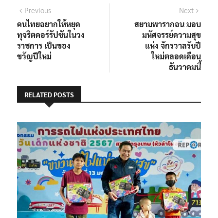
แนะแนว
Previous
Next
Previous
Next
post:
post:
คนไทยอยากให้หยุด
สยามพารากอน มอบ
เรื่อง
ทุจริตคอร์รัปชันในวง
มหัศจรรย์ความสุข
ราชการ เป็นของ
แห่ง จักรวาลรับปี
ขวัญปีใหม่
ใหม่ตลอดเดือน
ธันวาคมนี้
RELATED POSTS