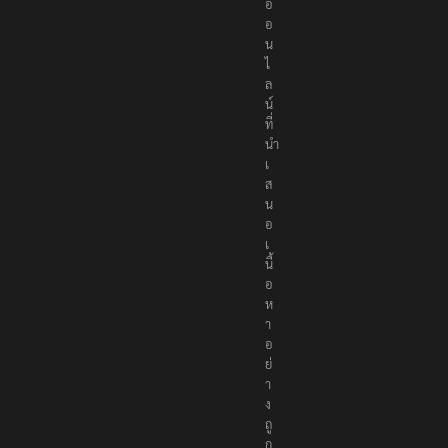
อ
อ
น
ไ
ล
น์
ที่
นำ
เ
ส
น
อ
เ
นื้
อ
ห
า
อ
ย่
า
ง
ถู
ก