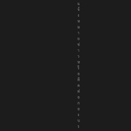
แ
จ้
ง
ห
ม
า
ย
ข่
า
ว
ห
รื
อ
ติ
ด
ต่
อ
ก
อ
ง
บ
ร