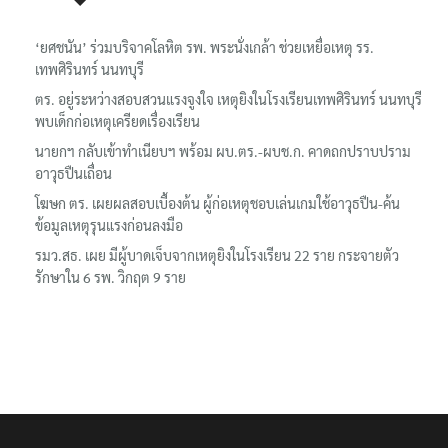
‘ยศชนัน’ ร่วมบริจาคโลหิต รพ. พระนั่งเกล้า ช่วยเหยื่อเหตุ รร.
เทพศิรินทร์ นนทบุรี
ตร. อยู่ระหว่างสอบสวนแรงจูงใจ เหตุยิงในโรงเรียนเทพศิรินทร์ นนทบุรี
พบเด็กก่อเหตุเครียดเรื่องเรียน
นายกฯ กลับเข้าทำเนียบฯ พร้อม ผบ.ตร.-ผบช.ก. คาดถกปราบปราม
อาวุธปืนเถื่อน
โฆษก ตร. เผยผลสอบเบื้องต้น ผู้ก่อเหตุชอบเล่นเกมใช้อาวุธปืน-ค้น
ข้อมูลเหตุรุนแรงก่อนลงมือ
รมว.สธ. เผย มีผู้บาดเจ็บจากเหตุยิงในโรงเรียน 22 ราย กระจายตัว
รักษาใน 6 รพ. วิกฤต 9 ราย