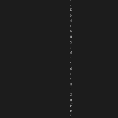
เ
พื่
อ
สั
ง
ค
ม
ส่
ง
ข่
า
ว
ป
ร
ะ
ช
า
สั
ม
พั
น
ธ์