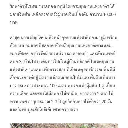
รักษาตัวที่โรงพยาบาลทองผาภูมิ โดยกรมอุทยานแห่งชาติฯ ได้
มอบเงินช่วยเหลือครอบครัวผู้บาดเจ็บเบื้องต้น จำนวน 10,000
บาท
ล่าสุด นายเจริญ ใจชน หัวหน้าอุทยานแห่งชาติทองผาภูมิ พร้อม
ด้วย นายกมลาศ อิสสอาด หัวหน้าอุทยานแห่งชาติเขาแหลม ,
พ.อ.ธัชเดช อาบัวรัตน์ รองหน่วย ฉก.ลาดหญ้า และสัตวแพทย์
สบอ.3 (บ้านโป่ง) เดินทางไปยังหมู่บ้านปิล็อกคี่ ในเขตอุทยาน
แห่งชาติเขาแหลม เพื่อตรวจสอบที่เกิดเหตุ พบร่องรอยพื้นที่มี
ลักษณะการต่อสู้ มีคราบเลือดหยดบนใบไม้และพื้นดินเป็นทาง
ยาว ระยะทางประมาณ 100 เมตร พบรองเท้าหุ้มส้น 1 คู่ เปื้อน
คราบเลือด และซองใส่มีดพก (ไม่พบมีด) ซากควาย 2 ซาก ไม่
ทราบเพศ อายุประมาณ 2-3 ปี ถูกกัดกินตายไม่ต่ำกว่า 20 วัน
และยังพบมูลเสือใกล้เคียงซากควายด้วย