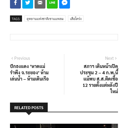
TAGS:
อุทยานแห่งชาติเขาแแหลม
เสือโคร่ง
แนะแนว
Previous
Next
Previous
Next
post:
post:
ปักธงแดง ‘หาดแม่
สภาฯ เดินหน้าเปิด
เรื่อง
รำพึง จ.ระยอง’ ห้าม
ประชุม 2 – 4 ก.พ.นี้
เล่นน้ำ – ห้ามเดินเรือ
แม้พบ ส.ส.ติดเชื้อ
12 รายตั้งแต่หลังปี
ใหม่
RELATED POSTS