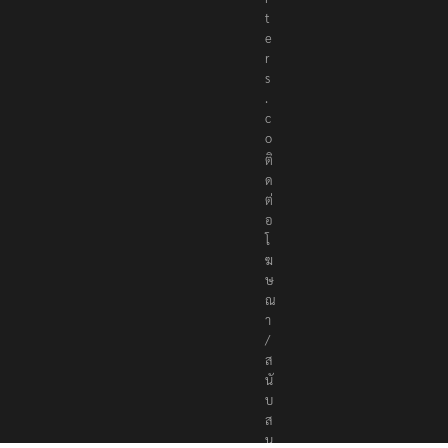
t
e
r
s
.
c
o
ติ
ด
ต่
อ
โ
ฆ
ษ
ณ
า
/
ส
นั
บ
ส
นุ