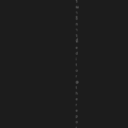
ร
ณ
า
ธิ
ก
า
ร
ที่
e
d
i
t
o
r
@
t
h
e
r
e
p
o
r