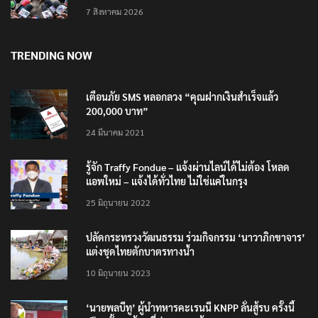
7 สิงหาคม 2026
TRENDING NOW
เตือนภัย SMS หลอกลวง “คุณฝากเงินสำเร็จแล้ว
200,000 บาท”
24 มีนาคม 2021
รู้จัก Traffy Fondue – แจ้งผ่านไลน์ได้ไม่ต้อง โหลด
แอพใหม่ – แจ้งได้ทั่วไทย ไม่ใช่แค่ในกรุง
25 มิถุนายน 2022
ปลัดกระทรวงวัฒนธรรม ร่วมกิจกรรม ‘นาวาภิกขาจาร’
แต่งชุดไทยตักบาตรทางน้ำ
10 มิถุนายน 2023
‘นายพลบีทู’ ผู้นำทหารคะเรนนี KNPP ลั่นสู้รบ ครั้งนี้