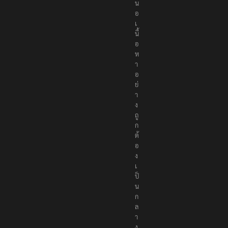
น
อ
เ
นื้
อ
ห
า
อ
ย่
า
ง
ถู
ก
ต้
อ
ง
เ
ป็
น
ก
ล
า
ง