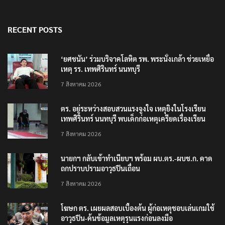
RECENT POSTS
‘ยศชนัน’ ร่วมบริจาคโลหิต รพ. พระนั่งเกล้า ช่วยเหยื่อ
เหตุ รร. เทพศิรินทร์ นนทบุรี
7 สิงหาคม 2026
ตร. อยู่ระหว่างสอบสวนแรงจูงใจ เหตุยิงในโรงเรียน
เทพศิรินทร์ นนทบุรี พบเด็กก่อเหตุเครียดเรื่องเรียน
7 สิงหาคม 2026
นายกฯ กลับเข้าทำเนียบฯ พร้อม ผบ.ตร.-ผบช.ก. คาด
ถกปราบปรามอาวุธปืนเถื่อน
7 สิงหาคม 2026
โฆษก ตร. เผยผลสอบเบื้องต้น ผู้ก่อเหตุชอบเล่นเกมใช้
อาวุธปืน-ค้นข้อมูลเหตุรุนแรงก่อนลงมือ