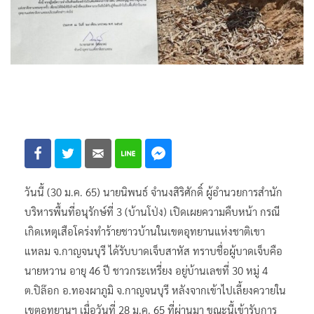
วันนี้ (30 ม.ค. 65) นายนิพนธ์ จำนงสิริศักดิ์ ผู้อำนวยการสำนัก
บริหารพื้นที่อนุรักษ์ที่ 3 (บ้านโป่ง) เปิดเผยความคืบหน้า กรณี
เกิดเหตุเสือโคร่งทำร้ายชาวบ้านในเขตอุทยานแห่งชาติเขา
แหลม จ.กาญจนบุรี ได้รับบาดเจ็บสาหัส ทราบชื่อผู้บาดเจ็บคือ
นายหวาน อายุ 46 ปี ชาวกระเหรี่ยง อยู่บ้านเลขที่ 30 หมู่ 4
ต.ปิล๊อก อ.ทองผาภูมิ จ.กาญจนบุรี หลังจากเข้าไปเลี้ยงควายใน
เขตอุทยานฯ เมื่อวันที่ 28 ม.ค. 65 ที่ผ่านมา ขณะนี้เข้ารับการ