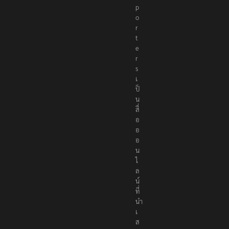
p
o
r
t
e
r
s
เ
ป็
น
สื่
อ
อ
อ
น
ไ
ล
น์
ที่
นำ
เ
ส