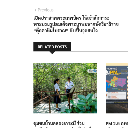
แนะแนว
Previous
Previous
post:
เปิดปราสาทพระเทพบิดร ให้เข้าสักการะ
เรื่อง
พระบรมรูปสมเด็จพระบูรพมหากษัตริยาธิราช
“ตุ๊กตาหินโบราณ” ยังเป็นจุดสนใจ
RELATED POSTS
ชุมชนบ้านคลองเกาะผี ร่วม
PM 2.5 กทม.