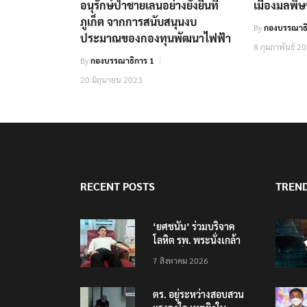
อนุรักษ์ป่าชายเลนอย่างยั่งยืนที่
เมืองมลพิ
ภูเก็ต จากการสนับสนุนงบ
By
กองบรรณาธิ
ประมาณของกองทุนพัฒนาไฟฟ้า
8 กุมภาพันธ์ 2
By
กองบรรณาธิการ 1
20 มิถุนายน 2023
RECENT POSTS
TREN
‘ยศชนัน’ ร่วมบริจาค
โลหิต รพ. พระนั่งเกล้า
ช่วยเหยื่อเหตุ รร.
7 สิงหาคม 2026
เทพศิรินทร์ นนทบุรี
ตร. อยู่ระหว่างสอบสวน