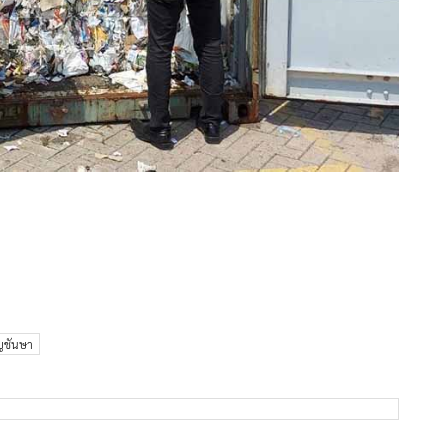
ญชันษา