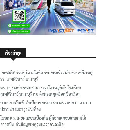
เรื่องล่าสุด
‘ยศชนัน’ ร่วมบริจาคโลหิต รพ. พระนั่งเกล้า ช่วยเหยื่อเหตุ
รร. เทพศิรินทร์ นนทบุรี
ตร. อยู่ระหว่างสอบสวนแรงจูงใจ เหตุยิงในโรงเรียน
เทพศิรินทร์ นนทบุรี พบเด็กก่อเหตุเครียดเรื่องเรียน
นายกฯ กลับเข้าทำเนียบฯ พร้อม ผบ.ตร.-ผบช.ก. คาดถก
ปราบปรามอาวุธปืนเถื่อน
โฆษก ตร. เผยผลสอบเบื้องต้น ผู้ก่อเหตุชอบเล่นเกมใช้
อาวุธปืน-ค้นข้อมูลเหตุรุนแรงก่อนลงมือ