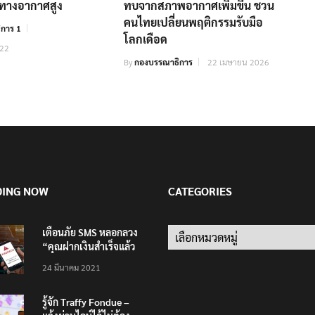
ษทางอากาศสูง
ทบจากสภาพอากาศเพิ่มขึ้น ชวน
คนไทยเปลี่ยนพฤติกรรมรับมือ
การ 1
โลกเดือด
022
By
กองบรรณาธิการ
22 เมษายน 2026
DING NOW
CATEGORIES
เตือนภัย SMS หลอกลวง
Categories
“คุณฝากเงินสำเร็จแล้ว
200,000 บาท”
24 มีนาคม 2021
รู้จัก Traffy Fondue –