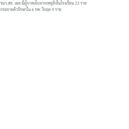
รมว.สธ. เผย มีผู้บาดเจ็บจากเหตุยิงในโรงเรียน 22 ราย
กระจายตัวรักษาใน 6 รพ. วิกฤต 9 ราย