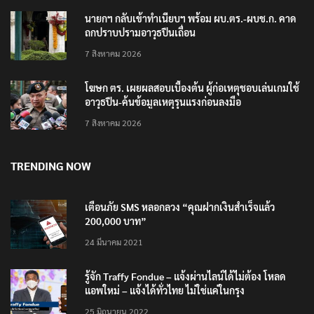
นายกฯ กลับเข้าทำเนียบฯ พร้อม ผบ.ตร.-ผบช.ก. คาด
ถกปราบปรามอาวุธปืนเถื่อน
7 สิงหาคม 2026
โฆษก ตร. เผยผลสอบเบื้องต้น ผู้ก่อเหตุชอบเล่นเกมใช้
อาวุธปืน-ค้นข้อมูลเหตุรุนแรงก่อนลงมือ
7 สิงหาคม 2026
TRENDING NOW
เตือนภัย SMS หลอกลวง “คุณฝากเงินสำเร็จแล้ว
200,000 บาท”
24 มีนาคม 2021
รู้จัก Traffy Fondue – แจ้งผ่านไลน์ได้ไม่ต้อง โหลด
แอพใหม่ – แจ้งได้ทั่วไทย ไม่ใช่แค่ในกรุง
25 มิถุนายน 2022