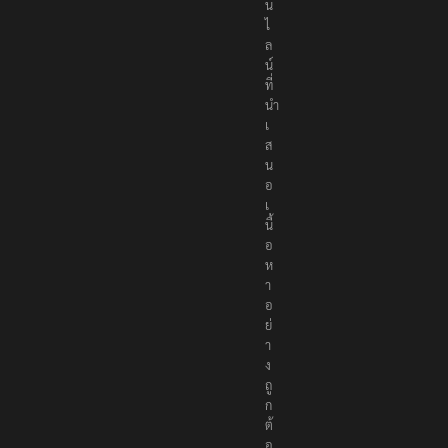
น
ไ
ล
น์
ที่
นำ
เ
ส
น
อ
เ
นื้
อ
ห
า
อ
ย่
า
ง
ถู
ก
ต้
อ