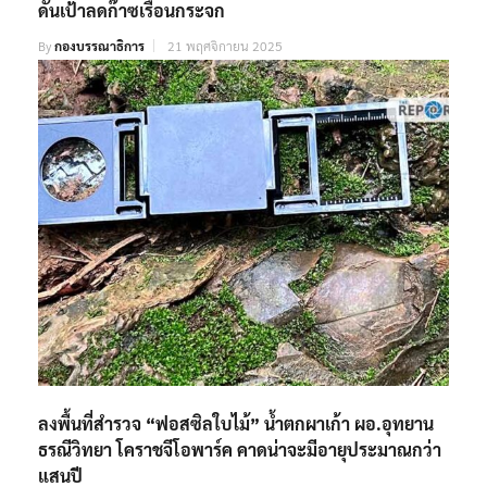
ดันเป้าลดก๊าซเรือนกระจก
By
กองบรรณาธิการ
21 พฤศจิกายน 2025
ลงพื้นที่สำรวจ “ฟอสซิลใบไม้” น้ำตกผาเก้า ผอ.อุทยาน
ธรณีวิทยา โคราชจีโอพาร์ค คาดน่าจะมีอายุประมาณกว่า
แสนปี