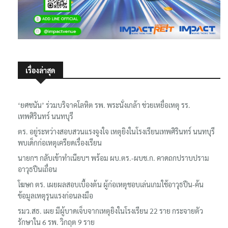
เรื่องล่าสุด
‘ยศชนัน’ ร่วมบริจาคโลหิต รพ. พระนั่งเกล้า ช่วยเหยื่อเหตุ รร.
เทพศิรินทร์ นนทบุรี
ตร. อยู่ระหว่างสอบสวนแรงจูงใจ เหตุยิงในโรงเรียนเทพศิรินทร์ นนทบุรี
พบเด็กก่อเหตุเครียดเรื่องเรียน
นายกฯ กลับเข้าทำเนียบฯ พร้อม ผบ.ตร.-ผบช.ก. คาดถกปราบปราม
อาวุธปืนเถื่อน
โฆษก ตร. เผยผลสอบเบื้องต้น ผู้ก่อเหตุชอบเล่นเกมใช้อาวุธปืน-ค้น
ข้อมูลเหตุรุนแรงก่อนลงมือ
รมว.สธ. เผย มีผู้บาดเจ็บจากเหตุยิงในโรงเรียน 22 ราย กระจายตัว
รักษาใน 6 รพ. วิกฤต 9 ราย