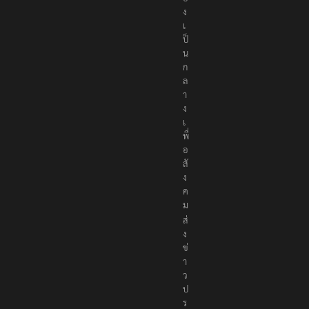
ง
เ
ป็
น
ก
ล
า
ง
เ
พื่
อ
สั
ง
ค
ม
ส่
ง
ข่
า
ว
ป
ร