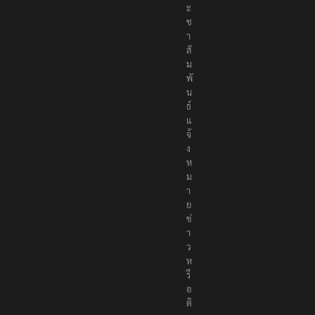
ะ
ช
า
สั
ม
พั
น
ธ์
แ
จ้
ง
ห
ม
า
ย
ข่
า
ว
ห
รื
อ
ติ