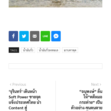
TAGS:
น้ำมันรั่ว
น้ำมันรั่วลงทะเล
มาบตาพุด
แนะแนว
Previous
Next
Previous
Next
post:
post:
‘จุรินทร์’ เดินหน้า
“อนุพงษ์” ลั่น
เรื่อง
Soft Power ขายจุด
ให้”คดีหมอ
แข็งประเทศไทย นำ
กระต่าย” เป็น
Content สู่
ตัวอย่าง-ชนคนตาย