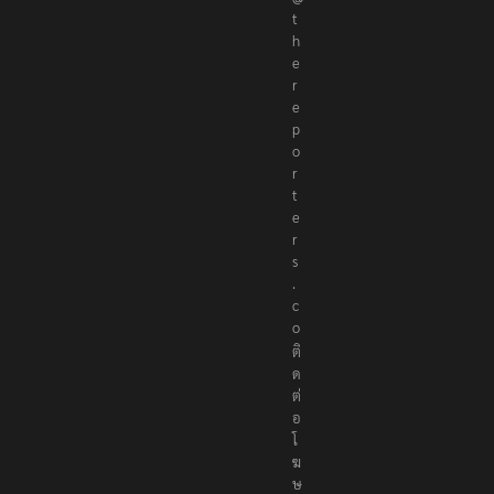
t
h
e
r
e
p
o
r
t
e
r
s
.
c
o
ติ
ด
ต่
อ
โ
ฆ
ษ