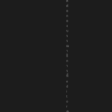
ด
ต่
อ
ก
อ
ง
บ
ร
ร
ณ
า
ธิ
ก
า
ร
ที่
e
d
i
t
o
r
@