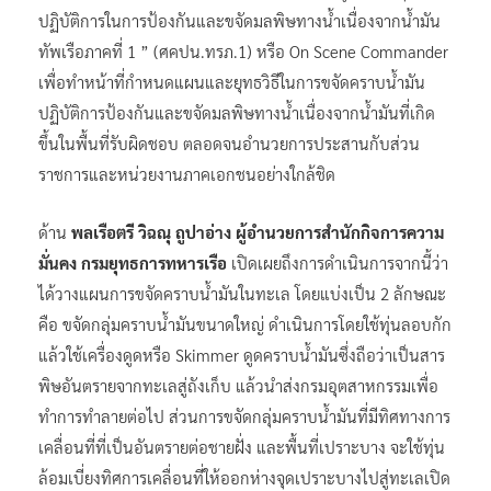
ปฏิบัติการในการป้องกันและขจัดมลพิษทางน้ำเนื่องจากน้ำมัน
ทัพเรือภาคที่ 1 ” (ศคปน.ทรภ.1) หรือ On Scene Commander
เพื่อทำหน้าที่กำหนดแผนและยุทธวิธีในการขจัดคราบน้ำมัน
ปฏิบัติการป้องกันและขจัดมลพิษทางน้ำเนื่องจากน้ำมันที่เกิด
ขึ้นในพื้นที่รับผิดชอบ ตลอดจนอำนวยการประสานกับส่วน
ราชการและหน่วยงานภาคเอกชนอย่างใกล้ชิด
ด้าน
พลเรือตรี วิฉณุ ถูปาอ่าง ผู้อำนวยการสำนักกิจการความ
มั่นคง กรมยุทธการทหารเรือ
เปิดเผยถึงการดำเนินการจากนี้ว่า
ได้วางแผนการขจัดคราบน้ำมันในทะเล โดยแบ่งเป็น 2 ลักษณะ
คือ ขจัดกลุ่มคราบน้ำมันขนาดใหญ่ ดำเนินการโดยใช้ทุ่นลอบกัก
แล้วใช้เครื่องดูดหรือ Skimmer ดูดคราบน้ำมันซึ่งถือว่าเป็นสาร
พิษอันตรายจากทะเลสู่ถังเก็บ แล้วนำส่งกรมอุตสาหกรรมเพื่อ
ทำการทำลายต่อไป ส่วนการขจัดกลุ่มคราบน้ำมันที่มีทิศทางการ
เคลื่อนที่ที่เป็นอันตรายต่อชายฝั่ง และพื้นที่เปราะบาง จะใช้ทุ่น
ล้อมเบี่ยงทิศการเคลื่อนที่ให้ออกห่างจุดเปราะบางไปสู่ทะเลเปิด