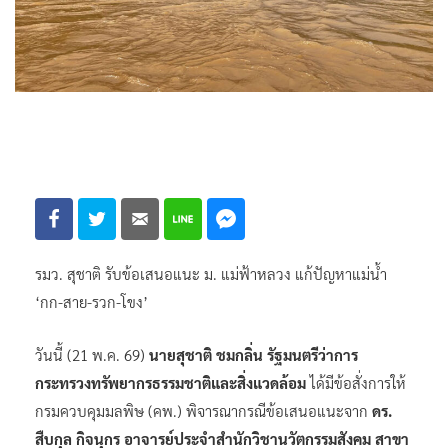
รมว. สุชาติ รับข้อเสนอแนะ ม. แม่ฟ้าหลวง แก้ปัญหาแม่น้ำ
‘กก-สาย-รวก-โขง’
วันนี้ (21 พ.ค. 69)
นายสุชาติ ชมกลิ่น รัฐมนตรีว่าการ
กระทรวงทรัพยากรธรรมชาติและสิ่งแวดล้อม
ได้มีข้อสั่งการให้
กรมควบคุมมลพิษ (คพ.) พิจารณากรณีข้อเสนอแนะจาก
ดร.
สืบกุล กิจนุกร อาจารย์ประจำสำนักวิชานวัตกรรมสังคม
สาขา