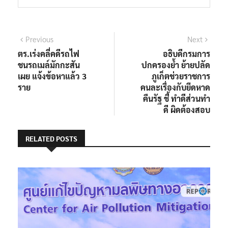
แนะแนว
Previous
Next
Previous
Next
post:
post:
ตร.เร่งคลี่คดีรถไฟ
อธิบดีกรมการ
เรื่อง
ชนรถเมล์มักกะสัน
ปกครองย้ำ ย้ายปลัด
เผย แจ้งข้อหาแล้ว 3
ภูเก็ตช่วยราชการ
ราย
คนละเรื่องกับยึดหาด
คืนรัฐ ชี้ ทำดีส่วนทำ
ดี ผิดต้องสอบ
RELATED POSTS