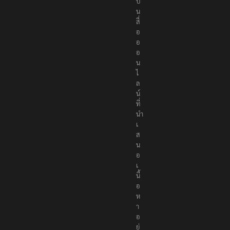
ป็
น
สื่
อ
อ
อ
น
ไ
ล
น์
ที่
นำ
เ
ส
น
อ
เ
นื้
อ
ห
า
อ
ย่