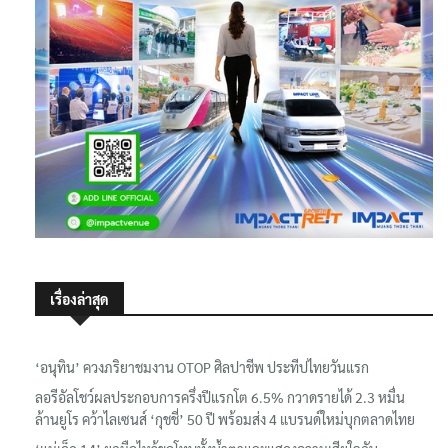
เรื่องล่าสุด
‘อนุทิน’ ควงภริยาชมงาน OTOP ศิลปาชีพ ประทีปไทยวันแรก
ลอรีอัลโชว์ผลประกอบการครึ่งปีแรกโต 6.5% กวาดรายได้ 2.3 หมื่น
ล้านยูโร คว้าไลเซนส์ ‘กุชชี่’ 50 ปี พร้อมส่ง 4 แบรนด์ใหม่บุกตลาดไทย