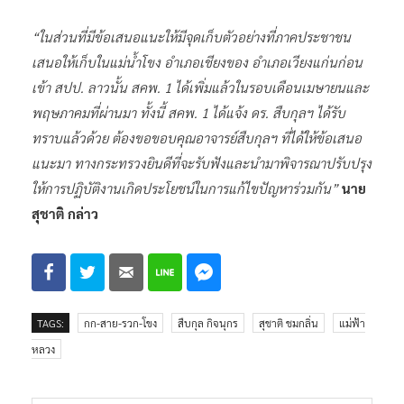
“ในส่วนที่มีข้อเสนอแนะให้มีจุดเก็บตัวอย่างที่ภาคประชาชน
เสนอให้เก็บในแม่น้ำโขง อำเภอเชียงของ อำเภอเวียงแก่นก่อน
เข้า สปป. ลาวนั้น สคพ. 1 ได้เพิ่มแล้วในรอบเดือนเมษายนและ
พฤษภาคมที่ผ่านมา ทั้งนี้ สคพ. 1 ได้แจ้ง ดร. สืบกุลฯ ได้รับ
ทราบแล้วด้วย ต้องขอขอบคุณอาจารย์สืบกุลฯ ที่ได้ให้ข้อเสนอ
แนะมา ทางกระทรวงยินดีที่จะรับฟังและนำมาพิจารณาปรับปรุง
ให้การปฏิบัติงานเกิดประโยชน์ในการแก้ไขปัญหาร่วมกัน”
นาย
สุชาติ กล่าว
TAGS:
กก-สาย-รวก-โขง
สืบกุล กิจนุกร
สุชาติ ชมกลิ่น
แม่ฟ้า
หลวง