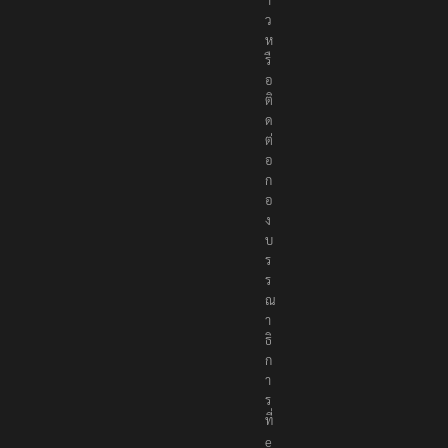
ว
ห
รื
อ
ติ
ด
ต่
อ
ก
อ
ง
บ
ร
ร
ณ
า
ธิ
ก
า
ร
ที่
e