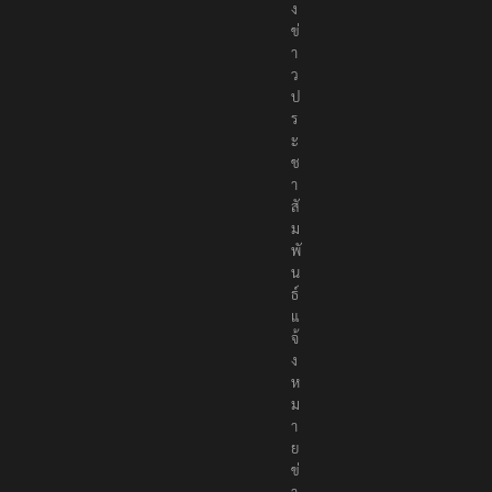
ง
ข่
า
ว
ป
ร
ะ
ช
า
สั
ม
พั
น
ธ์
แ
จ้
ง
ห
ม
า
ย
ข่
า