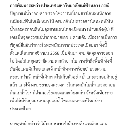
การพัฒนาระหว่างประเทศ มหาวิทยาลัยแม่ฟ้าหลวง
กรณี
ปัญหาแม่น้ำ ‘กก-สาย-รวก-โขง’ ปนเปื้อนสารโลหะหนักจาก
เหมืองแร่จีนในเมียนมา ให้ คพ. กลับไปตรวจสารโลหะหนักใน
น้ำและตะกอนดินในจุดชายแดนไทย-เมียนมา (บ้านแก่งตุ๋ม) ที่
เคยเป็นจุดตรวจแม่น้ำกกหมายเลข 1 ตามเดิม เนื่องจากเป็นการ
พิสูจน์ยืนยันว่าสารโลหะหนักมาจากประเทศเมียนมา ทั้งนี้
ตั้งแต่เดือนพฤศจิกายน 2568 เป็นต้นมา คพ. ตัดจุดตรวจออก
ไป โดยให้เหตุผลว่ามีความยากลำบากในการเข้าถึงพื้นที่ ทั้งที่
มันคือแผ่นดินไทย และเจ้าหน้าที่ทหารพร้อมอำนวยความ
สะดวกนำเจ้าหน้าที่เดินทางไปเก็บตัวอย่างน้ำและตะกอนดินอยู่
แล้ว และให้ คพ. ขยายจุดตรวจสารโลหะหนักในน้ำและตะกอน
ดินแม่น้ำโขง ที่อำเภอเชียงของและเวียงแก่น จังหวัดเชียงราย
เพื่อให้มีข้อมูลครอบคลุมแม่น้ำโขงตลอดช่วงที่ไหลผ่าน
ประเทศไทย
นายสุชาติ กล่าวว่าได้มอบหมายสำนักงานสิ่งแวดล้อมและ