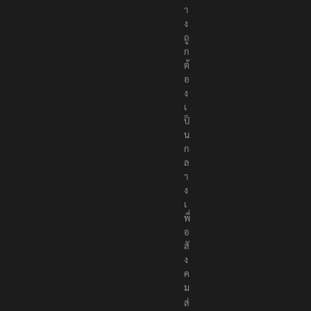
า
ง
ถู
ก
ต้
อ
ง
เ
ป็
น
ก
ล
า
ง
เ
พื่
อ
สั
ง
ค
ม
ส่