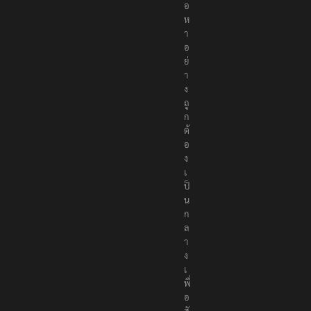
อ
ห
า
อ
ย่
า
ง
ถู
ก
ต้
อ
ง
เ
ป็
น
ก
ล
า
ง
เ
พื่
อ
สั