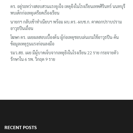
ตร. อยู่ระหว่างสอบสวนแรงจูงใจ เหตุยิงในโรงเรียนเทพศิรินทร์ นนทบุรี
พบเด็กก่อเหตุเครียดเรื่องเรียน
นายกฯ กลับเข้าทำเนียบฯ พร้อม ผบ.ตร.-ผบช.ก. คาดถกปราบปราม
อาวุธปืนเถื่อน
โฆษก ตร. เผยผลสอบเบื้องต้น ผู้ก่อเหตุชอบเล่นเกมใช้อาวุธปืน-ค้น
ข้อมูลเหตุรุนแรงก่อนลงมือ
รมว.สธ. เผย มีผู้บาดเจ็บจากเหตุยิงในโรงเรียน 22 ราย กระจายตัว
รักษาใน 6 รพ. วิกฤต 9 ราย
RECENT POSTS