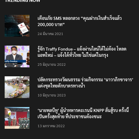
เตือนภัย SMS หลอกลวง “คุณฝากเงินสำเร็จแล้ว
200,000 บาท”
24 มีนาคม 2021
รู้จัก Traffy Fondue – แจ้งผ่านไลน์ได้ไม่ต้อง โหลด
แอพใหม่ – แจ้งได้ทั่วไทย ไม่ใช่แค่ในกรุง
25 มิถุนายน 2022
ปลัดกระทรวงวัฒนธรรม ร่วมกิจกรรม ‘นาวาภิกขาจาร’
แต่งชุดไทยตักบาตรทางน้ำ
10 มิถุนายน 2023
‘นายพลบีทู’ ผู้นำทหารคะเรนนี KNPP ลั่นสู้รบ ครั้งนี้
เป็นครั้งสุดท้าย ที่ประชาชนต้องชนะ
13 มกราคม 2022