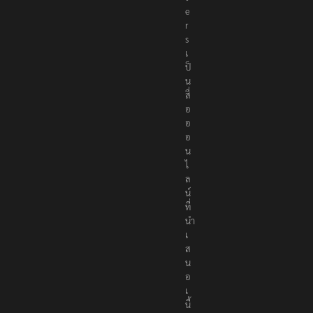
e
r
s
เ
ป็
น
สื่
อ
อ
อ
น
ไ
ล
น์
ที่
นำ
เ
ส
น
อ
เ
นื้