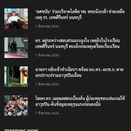
‘ยศชนัน’ ร่วมบริจาคโลหิต รพ. พระนั่งเกล้า ช่วยเหยื่อ
เหตุ รร. เทพศิรินทร์ นนทบุรี
7 สิงหาคม 2026
ตร. อยู่ระหว่างสอบสวนแรงจูงใจ เหตุยิงในโรงเรียน
เทพศิรินทร์ นนทบุรี พบเด็กก่อเหตุเครียดเรื่องเรียน
7 สิงหาคม 2026
นายกฯ กลับเข้าทำเนียบฯ พร้อม ผบ.ตร.-ผบช.ก. คาด
ถกปราบปรามอาวุธปืนเถื่อน
7 สิงหาคม 2026
โฆษก ตร. เผยผลสอบเบื้องต้น ผู้ก่อเหตุชอบเล่นเกมใช้
อาวุธปืน-ค้นข้อมูลเหตุรุนแรงก่อนลงมือ
7 สิงหาคม 2026
TRENDING NOW