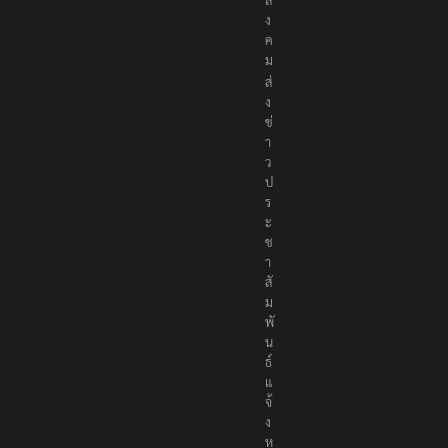
ง
ค
ม
ส่
ง
ข่
า
ว
ป
ร
ะ
ช
า
สั
ม
พั
น
ธ์
แ
จ้
ง
ห