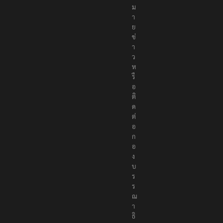
ม
า
ย
ข่
า
ว
ห
รื
อ
ติ
ด
ต่
อ
ก
อ
ง
บ
ร
ร
ณ
า
ธิ