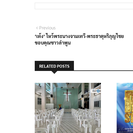
แนะแนว
Previous
Previous
post:
‘เท้ง’ ไหว้พระนางจามเทวี-พระธาตุหริภุญไชย
เรื่อง
ขอบคุณชาวลำพูน
RELATED POSTS