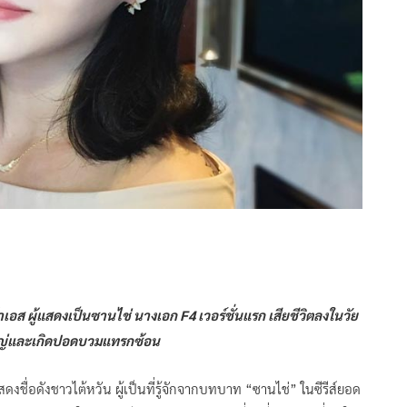
เอส ผู้แสดงเป็นซานไช่ นางเอก F4 เวอร์ชั่นแรก เสียชีวิตลงในวัย
ัดใหญ่และเกิดปอดบวมแทรกซ้อน
ชื่อดังชาวไต้หวัน ผู้เป็นที่รู้จักจากบทบาท “ซานไช่” ในซีรีส์ยอด