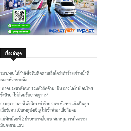
เรื่องล่าสุด
รมว.ทส. ให้กำลังใจทีมติดตามเสือโคร่งทำร้ายเจ้าหน้าที่
เขตฯห้วยขาแข้ง
‘ภาคประชาสังคม’ รวมตัวคัดค้าน ‘มิน ออง ไลง์’ เยือนไทย
ขึงป้าย ‘ไม่ต้อนรับอาชญากร’
กรมอุทยานฯ ชี้ เสือโคร่งทำร้าย จนท.ห้วยขาแข้งเป็นลูก
เสือวัยซน เป็นเหตุบังเอิญ ไม่เข้าข่าย ‘เสือกินคน’
แม่ทัพน้อยที่ 2 ย้ำบทบาทสื่อมวลชนหนุนภารกิจความ
มั่นคงชายแดน