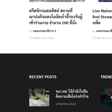
คริสจักรเมธอดิสท์ สถานที่
Live Nation
ฌาปนกิจแตงโมจัดเก้าอี้รองรับผู้
Rod Stewart
เข้าร่วมงาน จำนวน 100 ที่นั่ง
แพ็ค
By
กองบรรณาธิการ 1
By
กองบรรณาธิ
23 พฤษภาคม 2022
27 ตุลาคม 202
RECENT POSTS
TREN
รมว.ทส. ให้กำลังใจทีม
ติดตามเสือโคร่งทำร้าย
เจ้าหน้าที่เขตฯห้วยขาแข้ง
6 สิงหาคม 2026