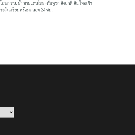
โฆษก ทบ. ย้ำ ชายแดนไทย–กัมพูชา ยังปกติ ยัน ไทยเฝ้า
ระวังเตรียมพร้อมตลอด 24 ชม.