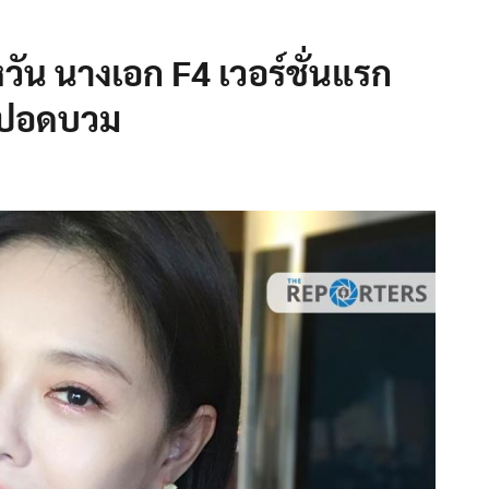
วัน นางเอก F4 เวอร์ชั่นแรก
่-ปอดบวม