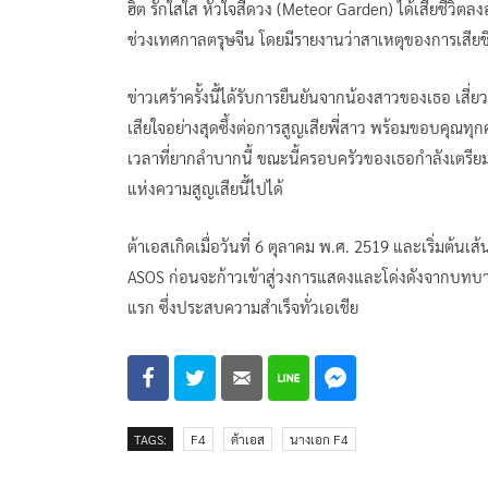
ฮิต รักใสใส หัวใจสี่ดวง (Meteor Garden) ได้เสียชีวิตล
ช่วงเทศกาลตรุษจีน โดยมีรายงานว่าสาเหตุของการเสีย
ข่าวเศร้าครั้งนี้ได้รับการยืนยันจากน้องสาวของเธอ เสี่ย
เสียใจอย่างสุดซึ้งต่อการสูญเสียพี่สาว พร้อมขอบคุณท
เวลาที่ยากลำบากนี้ ขณะนี้ครอบครัวของเธอกำลังเตรีย
แห่งความสูญเสียนี้ไปได้
ต้าเอสเกิดเมื่อวันที่ 6 ตุลาคม พ.ศ. 2519 และเริ่มต้น
ASOS ก่อนจะก้าวเข้าสู่วงการแสดงและโด่งดังจากบทบาท “ซ
แรก ซึ่งประสบความสำเร็จทั่วเอเชีย
TAGS:
F4
ต้าเอส
นางเอก F4