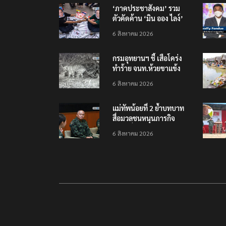
‘ภาคประชาสังคม’ รวม
ตัวคัดค้าน ‘มิน ออง ไลง์’
เยือนไทย ขึงป้าย ‘ไม่
6 สิงหาคม 2026
ต้อนรับอาชญากร’
กรมอุทยานฯ ชี้ เสือโคร่ง
ทำร้าย จนท.ห้วยขาแข้ง
เป็นลูกเสือวัยซน เป็นเหตุ
6 สิงหาคม 2026
บังเอิญ ไม่เข้าข่าย ‘เสือ
กินคน’
แม่ทัพน้อยที่ 2 ย้ำบทบาท
สื่อมวลชนหนุนภารกิจ
ความมั่นคงชายแดน
6 สิงหาคม 2026