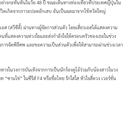
งอย่างกะทันหันในวัย 48 ปี ขณะเดินทางท่องเที่ยวที่ประเทศญี่ปุ่นใน
ชีวิตเกิดจากภาวะปอดอักเสบ อันเป็นผลมาจากไข้หวัดใหญ่
วเอส (สวีซีตี้) ผ่านทางผู้จัดการส่วนตัว โดยเสี่ยวเอสได้แสดงความ
ุกคนที่แสดงความห่วงใยและส่งกำลังใจให้ครอบครัวของเธอในช่วง
มการจัดพิธีศพ และขอความเป็นส่วนตัวเพื่อให้สามารถผ่านช่วงเวลา
เส้นทางในวงการบันเทิงจากการเป็นนักร้องดูโอ้ร่วมกับน้องสาวในวง
านไช่” ในซีรีส์ F4 หรือชื่อไทย รักใสใส หัวใจสี่ดวง เวอร์ชั่น