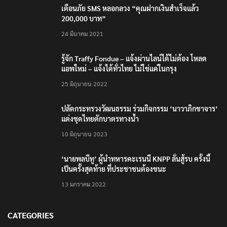
เตือนภัย SMS หลอกลวง “คุณฝากเงินสำเร็จแล้ว
200,000 บาท”
24 มีนาคม 2021
รู้จัก Traffy Fondue – แจ้งผ่านไลน์ได้ไม่ต้อง โหลด
แอพใหม่ – แจ้งได้ทั่วไทย ไม่ใช่แค่ในกรุง
25 มิถุนายน 2022
ปลัดกระทรวงวัฒนธรรม ร่วมกิจกรรม ‘นาวาภิกขาจาร’
แต่งชุดไทยตักบาตรทางน้ำ
10 มิถุนายน 2023
‘นายพลบีทู’ ผู้นำทหารคะเรนนี KNPP ลั่นสู้รบ ครั้งนี้
เป็นครั้งสุดท้าย ที่ประชาชนต้องชนะ
13 มกราคม 2022
CATEGORIES