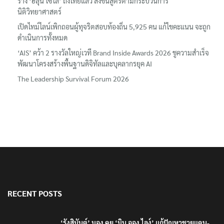
ร่าง ‘ฮลุน โซโล่’ ถึงไทยแล้ว ส่งชันสูตรตามกระบวนการ
นิติวิทยาศาสตร์
เปิดไทม์ไลน์เพิกถอนผู้ทุจริตสอบท้องถิ่น 5,925 คน แก้ไขคะแนน จะถูก
ดำเนินการทั้งหมด
‘AIS’ คว้า 2 รางวัลใหญ่เวที Brand Inside Awards 2026 ชูความสำเร็จ
พัฒนาโครงสร้างพื้นฐานดิจิทัลและบุคลากรยุค AI
The Leadership Survival Forum 2026
RECENT POSTS
‘รังสิมันต์’ มอง คุย ‘มิน ออง ไลง์’ แก้ปัญหาชายแดน-