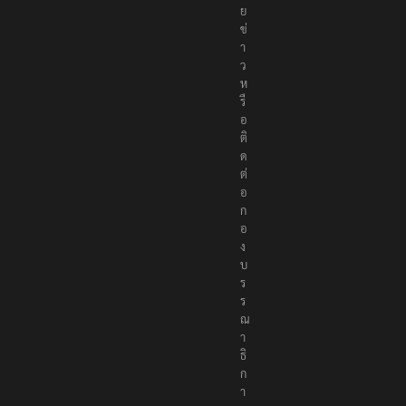
ย
ข่
า
ว
ห
รื
อ
ติ
ด
ต่
อ
ก
อ
ง
บ
ร
ร
ณ
า
ธิ
ก
า