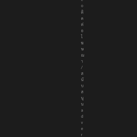
o
ติ
ด
ต่
อ
โ
ฆ
ษ
ณ
า
/
ส
นั
บ
ส
นุ
น
a
d
v
e
r