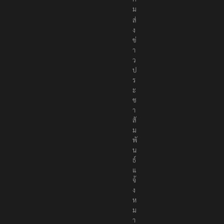
ม
ส่
ง
ข่
า
ว
ป
ร
ะ
ช
า
สั
ม
พั
น
ธ์
แ
จ้
ง
ห
ม
า