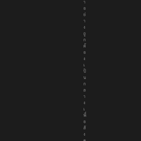
า
อ
ย่
า
ง
ถู
ก
ต้
อ
ง
เ
ป็
น
ก
ล
า
ง
เ
พื่
อ
สั
ง
ค