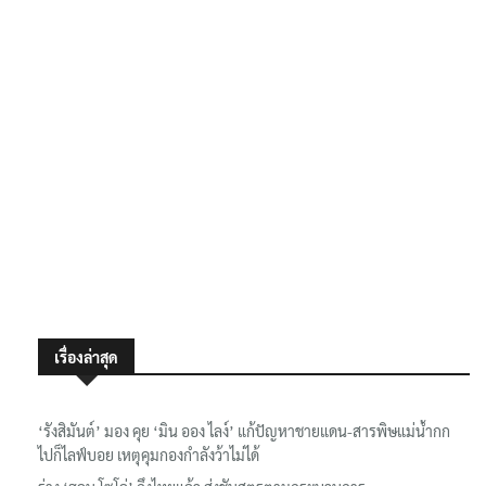
เรื่องล่าสุด
‘รังสิมันต์’ มอง คุย ‘มิน ออง ไลง์’ แก้ปัญหาชายแดน-สารพิษแม่น้ำกก
ไปก็ไลฟ์บอย เหตุคุมกองกำลังว้าไม่ได้