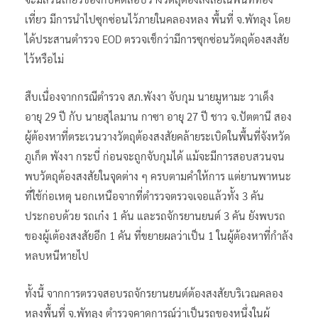
เที่ยว มีการนำไปซุกซ่อนไว้ภายในคลองหลง พื้นที่ จ.พัทลุง โดย
ได้ประสานตำรวจ EOD ตรวจเช็กว่ามีการซุกซ่อนวัตถุต้องสงสัย
ไว้หรือไม่
สืบเนื่องจากกรณีตำรวจ สภ.พังงา จับกุม นายมูหามะ วาเด็ง
อายุ 29 ปี กับ นายสุไลมาน กาซา อายุ 27 ปี ชาว จ.ปัตตานี สอง
ผู้ต้องหาที่ตระเวนวางวัตถุต้องสงสัยคล้ายระเบิดในพื้นที่จังหวัด
ภูเก็ต พังงา กระบี่ ก่อนจะถูกจับกุมได้ แม้จะมีการสอบสวนจน
พบวัตถุต้องสงสัยในจุดต่าง ๆ ครบตามคำให้การ แต่ยานพาหนะ
ที่ใช้ก่อเหตุ นอกเหนือจากที่ตำรวจตรวจเจอแล้วทั้ง 3 คัน
ประกอบด้วย รถเก๋ง 1 คัน และรถจักรยานยนต์ 3 คัน ยังพบรถ
ของผู้เต้องสงสัยอีก 1 คัน ที่ขยายผลว่าเป็น 1 ในผู้ต้องหาที่กำลัง
หลบหนีหายไป
ทั้งนี้ จากการตรวจสอบรถจักรยานยนต์ต้องสงสัยบริเวณคลอง
หลงพื้นที่ จ.พัทลุง ตำรวจคาดการณ์ว่าเป็นรถของหนึ่งในผู้