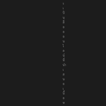
s
เ
ป็
น
สื่
อ
อ
อ
น
ไ
ล
น์
ที่
นำ
เ
ส
น
อ
เ
นื้
อ
ห