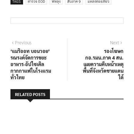
TAGS:
ตำรวจ EOD
พัทลุง
สืบภาค 9
แหล่งท่องเที่ยว
แนะแนว
Previous
Next
Previous
Next
post:
post:
‘แมริออท บอนวอย’
รองโฆษก
เรื่อง
รณรงค์จัดการขยะ
กอ.รมน.ภาค 4 สน.
อาหาร-อัปไซเคิล
เผยความคืบหน้าเหตุ
กากกาแฟในโรงแรม
พื้นที่จังหวัดชายแดน
ทั่วไทย
ใต้
RELATED POSTS