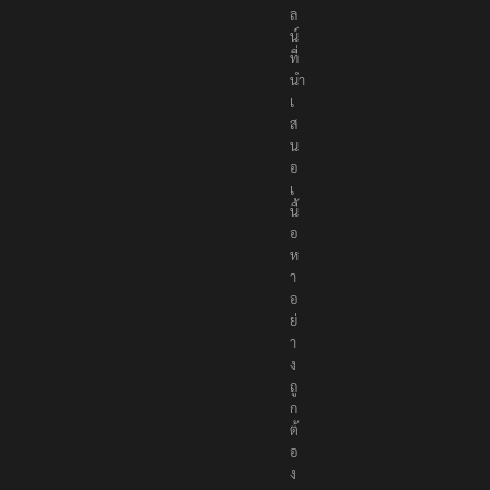
ล
น์
ที่
นำ
เ
ส
น
อ
เ
นื้
อ
ห
า
อ
ย่
า
ง
ถู
ก
ต้
อ
ง