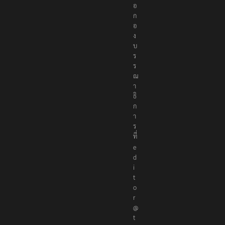
อ
ก
อ
ง
บ
ร
ร
ณ
า
ธิ
ก
า
ร
ที่
e
d
i
t
o
r
@
t