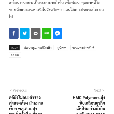
เคลื่อนงานอย่างเป็นระบบมากยิ่งขึ้น เพื่อพัฒนาคุณภาพชีวิต
ของเด็กและครอบครัวในจังหวัดชายแดนใต้และประเทศไทยต่อ
ไป
TAGS:
พัฒนาคุณภาพชีวิตเด็ก
ยูนิเซฟ
วรรณพงศ์ คชรักษ์
ศอ.บต.
แนะแนว
Previous
Next
Previous
Next
post:
post:
คดียังไม่จบ! ตำรวจ
HMC Polymers มุ่ง
เรื่อง
ทุ่งสองห้อง นำหมาย
ขับเคลื่อนธุรกิจ
เรียก พล.ต.อ.สุร
เติบโตอย่างยั่งยืน