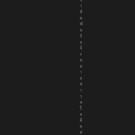
า
สั
ม
พั
น
ธ์
แ
จ้
ง
ห
ม
า
ย
ข่
า
ว
ห
รื
อ
ติ
ด
ต่