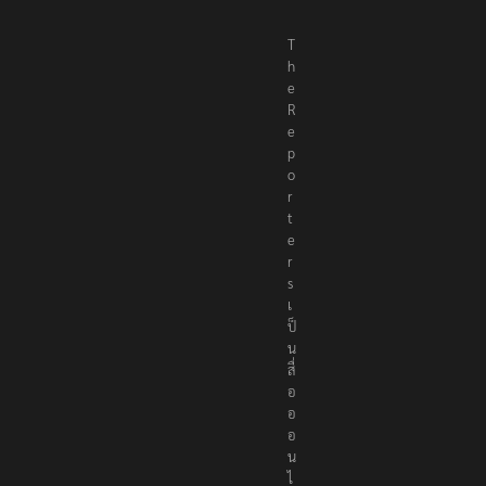
T
h
e
R
e
p
o
r
t
e
r
s
เ
ป็
น
สื่
อ
อ
อ
น
ไ