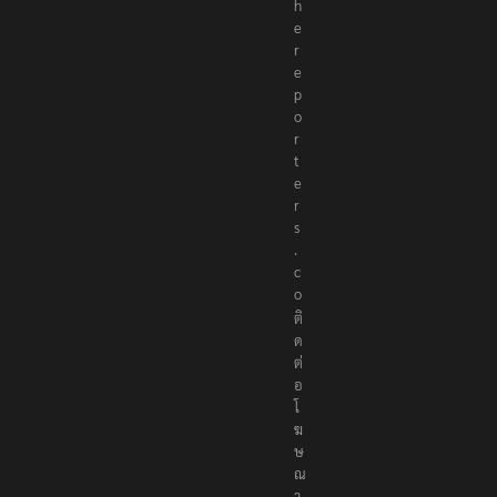
h
e
r
e
p
o
r
t
e
r
s
.
c
o
ติ
ด
ต่
อ
โ
ฆ
ษ
ณ
า