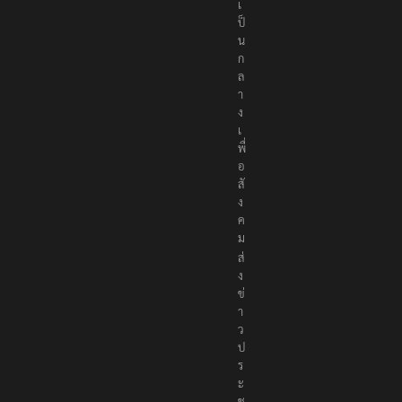
เ
ป็
น
ก
ล
า
ง
เ
พื่
อ
สั
ง
ค
ม
ส่
ง
ข่
า
ว
ป
ร
ะ
ช