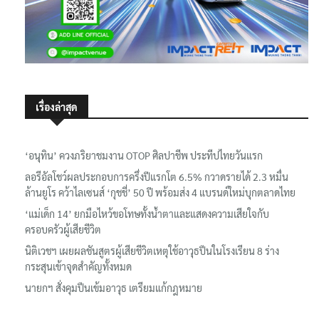
เรื่องล่าสุด
‘อนุทิน’ ควงภริยาชมงาน OTOP ศิลปาชีพ ประทีปไทยวันแรก
ลอรีอัลโชว์ผลประกอบการครึ่งปีแรกโต 6.5% กวาดรายได้ 2.3 หมื่น
ล้านยูโร คว้าไลเซนส์ ‘กุชชี่’ 50 ปี พร้อมส่ง 4 แบรนด์ใหม่บุกตลาดไทย
‘แม่เด็ก 14’ ยกมือไหว้ขอโทษทั้งน้ำตาและแสดงความเสียใจกับ
ครอบครัวผู้เสียชีวิต
นิติเวชฯ เผยผลชันสูตรผู้เสียชีวิตเหตุใช้อาวุธปืนในโรงเรียน 8 ร่าง
กระสุนเข้าจุดสำคัญทั้งหมด
นายกฯ สั่งคุมปืนเข้มอาวุธ เตรียมแก้กฎหมาย