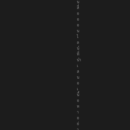
น
สื่
อ
อ
อ
น
ไ
ล
น์
ที่
นำ
เ
ส
น
อ
เ
นื้
อ
ห
า
อ
ย่
า