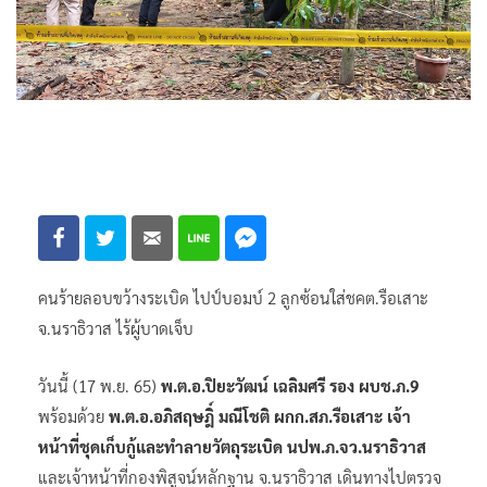
คนร้ายลอบขว้างระเบิด ไปป์บอมบ์ 2 ลูกซ้อนใส่ชคต.รือเสาะ
จ.นราธิวาส ไร้ผู้บาดเจ็บ
วันนี้ (17 พ.ย. 65)
พ.ต.อ.ปิยะวัฒน์ เฉลิมศรี รอง ผบช.ภ.9
พร้อมด้วย
พ.ต.อ.อภิสฤษฎิ์ มณีโชติ ผกก.สภ.รือเสาะ เจ้า
หน้าที่ชุดเก็บกู้และทำลายวัตถุระเบิด นปพ.ภ.จว.นราธิวาส
และเจ้าหน้าที่กองพิสูจน์หลักฐาน จ.นราธิวาส เดินทางไปตรวจ