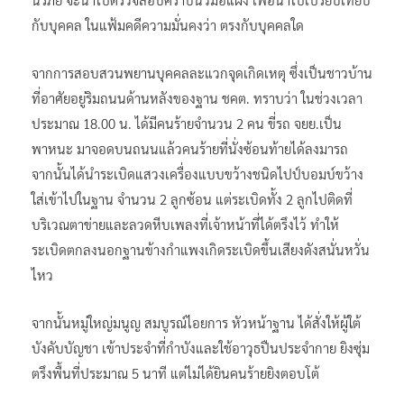
กับบุคคล ในแฟ้มคดีความมั่นคงว่า ตรงกับบุคคลใด
จากการสอบสวนพยานบุคคลละแวกจุดเกิดเหตุ ซึ่งเป็นชาวบ้าน
ที่อาศัยอยู่ริมถนนด้านหลังของฐาน ชคต. ทราบว่า ในช่วงเวลา
ประมาณ 18.00 น. ได้มีคนร้ายจำนวน 2 คน ขี่รถ จยย.เป็น
พาหนะ มาจอดบนถนนแล้วคนร้ายที่นั่งซ้อนท้ายได้ลงมารถ
จากนั้นได้นำระเบิดแสวงเครื่องแบบขว้างชนิดไปป์บอมบ์ขว้าง
ใส่เข้าไปในฐาน จำนวน 2 ลูกซ้อน แต่ระเบิดทั้ง 2 ลูกไปติดที่
บริเวณตาข่ายและลวดหีบเพลงที่เจ้าหน้าที่ได้ตรึงไว้ ทำให้
ระเบิดตกลงนอกฐานข้างกำแพงเกิดระเบิดขึ้นเสียงดังสนั่นหวั่น
ไหว
จากนั้นหมู่ใหญ่มนูญ สมบูรณ์ไอยการ หัวหน้าฐาน ได้สั่งให้ผู้ใต้
บังคับบัญชา เข้าประจำที่กำบังและใช้อาวุธปืนประจำกาย ยิงซุ่ม
ตรึงพื้นที่ประมาณ 5 นาที แต่ไม่ได้ยินคนร้ายยิงตอบโต้