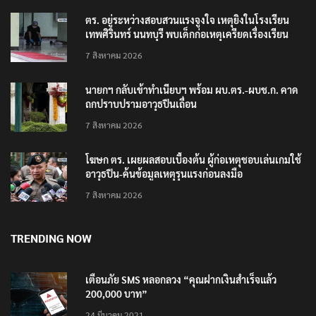
ตร. อยู่ระหว่างสอบสวนแรงจูงใจ เหตุยิงในโรงเรียน
เทพศิรินทร์ นนทบุรี พบเด็กก่อเหตุเครียดเรื่องเรียน
7 สิงหาคม 2026
นายกฯ กลับเข้าทำเนียบฯ พร้อม ผบ.ตร.-ผบช.ก. คาด
ถกปราบปรามอาวุธปืนเถื่อน
7 สิงหาคม 2026
โฆษก ตร. เผยผลสอบเบื้องต้น ผู้ก่อเหตุชอบเล่นเกมใช้
อาวุธปืน-ค้นข้อมูลเหตุรุนแรงก่อนลงมือ
7 สิงหาคม 2026
TRENDING NOW
เตือนภัย SMS หลอกลวง “คุณฝากเงินสำเร็จแล้ว
200,000 บาท”
24 มีนาคม 2021