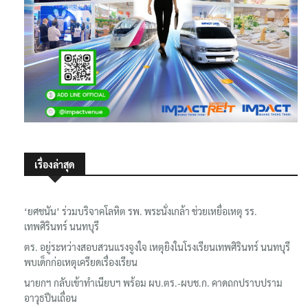
เรื่องล่าสุด
‘ยศชนัน’ ร่วมบริจาคโลหิต รพ. พระนั่งเกล้า ช่วยเหยื่อเหตุ รร.
เทพศิรินทร์ นนทบุรี
ตร. อยู่ระหว่างสอบสวนแรงจูงใจ เหตุยิงในโรงเรียนเทพศิรินทร์ นนทบุรี
พบเด็กก่อเหตุเครียดเรื่องเรียน
นายกฯ กลับเข้าทำเนียบฯ พร้อม ผบ.ตร.-ผบช.ก. คาดถกปราบปราม
อาวุธปืนเถื่อน