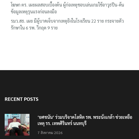
โฆษก ตร. เผยผลสอบเบื้องต้น ผู้ก่อเหตุชอบเล่นเกมใช้อาวุธปืน-ค้น
ข้อมูลเหตุรุนแรงก่อนลงมือ
รมว.สธ. เผย มีผู้บาดเจ็บจากเหตุยิงในโรงเรียน 22 ราย กระจายตัว
รักษาใน 6 รพ. วิกฤต 9 ราย
RECENT POSTS
‘ยศชนัน’ ร่วมบริจาคโลหิต รพ. พระนั่งเกล้า ช่วยเหยื่อ
เหตุ รร. เทพศิรินทร์ นนทบุรี
7 สิงหาคม 2026