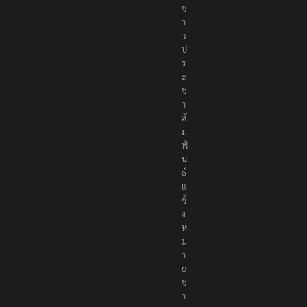
ข่
า
ว
ป
ร
ะ
ช
า
สั
ม
พั
น
ธ์
แ
จ้
ง
ห
ม
า
ย
ข่
า