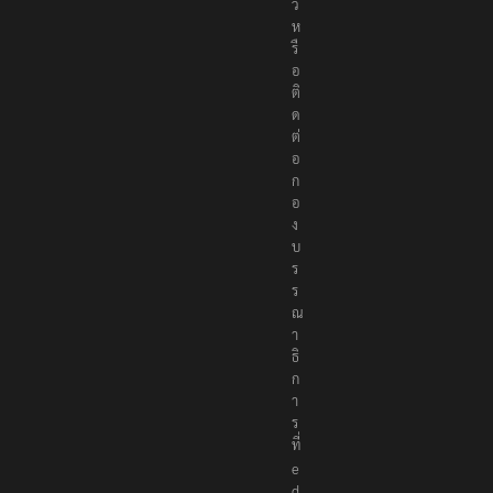
ว
ห
รื
อ
ติ
ด
ต่
อ
ก
อ
ง
บ
ร
ร
ณ
า
ธิ
ก
า
ร
ที่
e
d