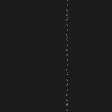
ง
ถู
ก
ต้
อ
ง
เ
ป็
น
ก
ล
า
ง
เ
พื่
อ
สั
ง
ค
ม
ส่
ง