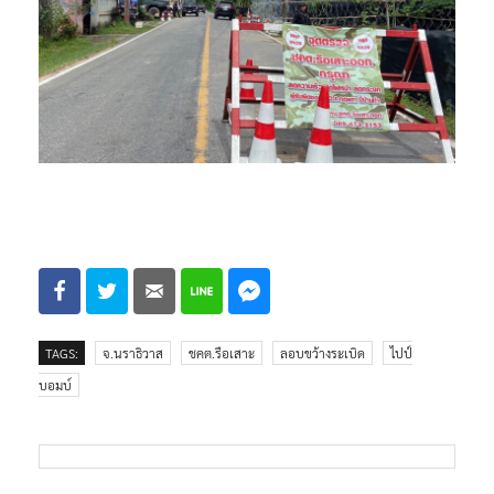
TAGS:
จ.นราธิวาส
ชคต.รือเสาะ
ลอบขว้างระเบิด
ไปป์
บอมบ์