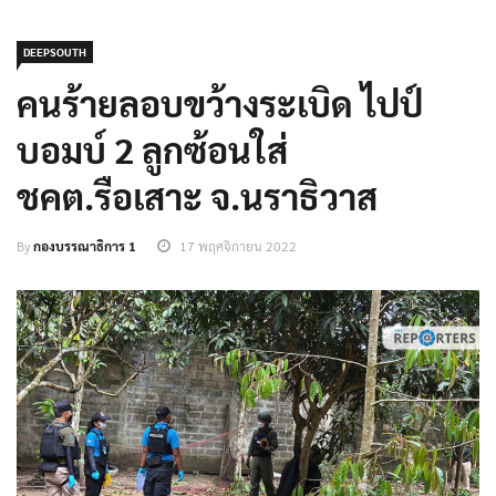
DEEPSOUTH
คนร้ายลอบขว้างระเบิด ไปป์
บอมบ์ 2 ลูกซ้อนใส่
ชคต.รือเสาะ จ.นราธิวาส
By
กองบรรณาธิการ 1
17 พฤศจิกายน 2022