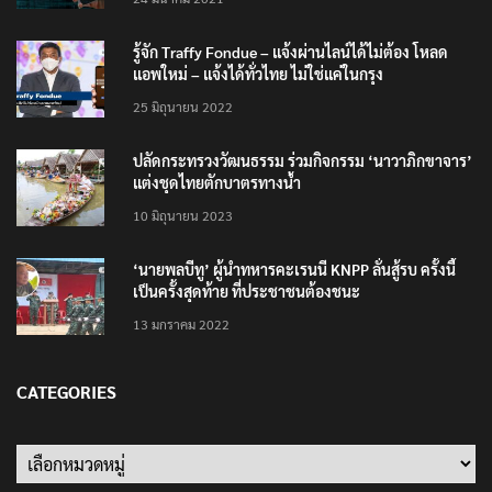
รู้จัก Traffy Fondue – แจ้งผ่านไลน์ได้ไม่ต้อง โหลด
แอพใหม่ – แจ้งได้ทั่วไทย ไม่ใช่แค่ในกรุง
25 มิถุนายน 2022
ปลัดกระทรวงวัฒนธรรม ร่วมกิจกรรม ‘นาวาภิกขาจาร’
แต่งชุดไทยตักบาตรทางน้ำ
10 มิถุนายน 2023
‘นายพลบีทู’ ผู้นำทหารคะเรนนี KNPP ลั่นสู้รบ ครั้งนี้
เป็นครั้งสุดท้าย ที่ประชาชนต้องชนะ
13 มกราคม 2022
CATEGORIES
Categories