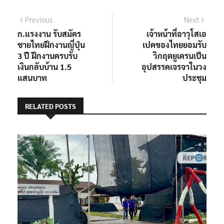
แนะแนว
Previous
Next
Previous
Next
post:
post:
ก.แรงงาน รับสมัคร
เจ้าหน้าที่อาวุโสเอ
เรื่อง
ชายไทยฝึกงานญี่ปุ่น
เปคของไทยยอมรับ
3 ปี ฝึกงานครบรับ
วิกฤตยูเครนเป็น
เงินกลับบ้าน 1.5
อุปสรรคเจรจาในวง
แสนบาท
ประชุม
RELATED POSTS