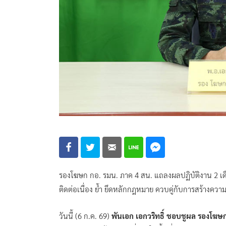
รองโฆษก กอ. รมน. ภาค 4 สน. แถลงผลปฏิบัติงาน 2 เดื
ติดต่อเนื่อง ย้ำ ยึดหลักกฎหมาย ควบคู่กับการสร้างค
วันนี้ (6 ก.ค. 69)
พันเอก เอกวริทธิ์ ชอบชูผล รองโฆ