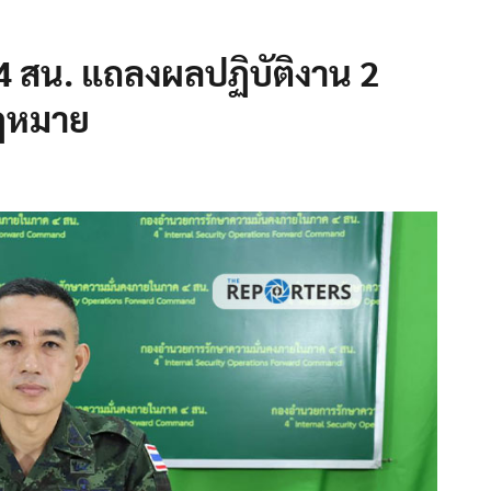
 สน. แถลงผลปฏิบัติงาน 2
กฎหมาย