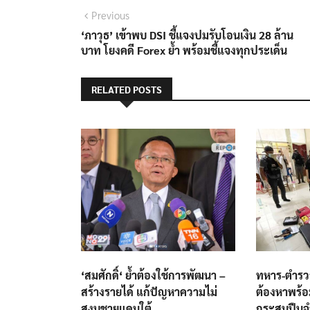
แนะแนว
Previous
Previous
post:
‘ภาวุธ’ เข้าพบ DSI ชี้แจงปมรับโอนเงิน 28 ล้าน
เรื่อง
บาท โยงคดี Forex ย้ำ พร้อมชี้แจงทุกประเด็น
RELATED POSTS
‘สมศักดิ์‘ ย้ำต้องใช้การพัฒนา –
ทหาร-ตำรวจ
สร้างรายได้ แก้ปัญหาความไม่
ต้องหาพร้อ
สงบชายแดนใต้
กระสุนปืน