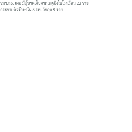
รมว.สธ. เผย มีผู้บาดเจ็บจากเหตุยิงในโรงเรียน 22 ราย
กระจายตัวรักษาใน 6 รพ. วิกฤต 9 ราย