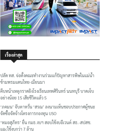
เรื่องล่าสุด
ปลัด ทส. จ่อตั้งคณะทำงานร่วมแก้ปัญหาสารพิษในแม่น้ำ
ข้ามพรมแดนไทย-เมียนมา
คืบหน้าเหตุกราดยิงโรงเรียนเทพศิรินทร์ นนทบุรี บาดเจ็บ
อย่างน้อย 15 เสียชีวิตแล้ว 5
‘ภคมน’ จับตาหวั่น ‘สรณ’ ลงนามเห็นชอบประกาศผู้ชนะ
จัดซื้อจัดจ้างโครงการกองทุน USO
‘หมอสุภัทร’ ยื่น กมธ.งบฯ สอบใช้งบอีเวนต์ สธ.-สปสช.
แฉcใช้งบกว่า 7 ล้าน