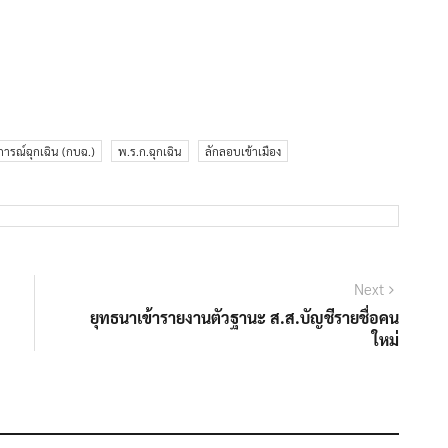
รณ์ฉุกเฉิน (กบฉ.)
พ.ร.ก.ฉุกเฉิน
ลักลอบเข้าเมือง
Next
Next
post:
ยุทธนาเข้ารายงานตัวฐานะ ส.ส.บัญชีรายชื่อคน
ใหม่