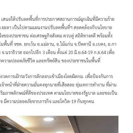
 เสนอให้ปรับลดพื้นที่การประกาศสถานการณ์ฉุกเฉินที่มีความร้าย
บัง จ.ยะลา เป็นไปตามแผนงานปรับลดพื้นที่ฯ สอดคล้องกับนโยบาย
อใจของประชาชน ต่อเศรษฐกิจสังคม ควบคู่ สถิติทางคดี พร้อมทั้ง
้นที่ จชต. ยกเว้น อ.แม่ลาน, อ.ไม้แก่น จ.ปัตตานี อ.เบตง, อ.กา
จ.นราธิวาส ออกไปอีก 3 เดือน ตั้งแต่ 20 มิ.ย.64-19 ก.ย.64 เพื่อ
ษาความปลอดภัยชีวิต และทรัพย์สิน ของประชาชนในพื้นที่
มงวดการเฝ้าระวังการลักลอบเข้าเมืองโดยผิดกม. เพื่อป้องกันการ
้าหน้าที่ฝ่ายความมั่นคงทุกนายที่เสียสละ ทุ่มเทการทำงาน ที่ผ่าน
เสริมภาพลักษณ์ที่ดีของประเทศ ตามนโยบายของรัฐบาล และขอเป็น
ร็จ มีความปลอดภัยจากภารกิจ และโควิด-19 กันทุกคน