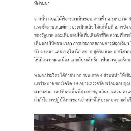
ที่ผ่านมา
จากนั้น กบฉ.ได้พิจารณาเห็นชอบ ตามที่ กอ.รมน.ภาค 4
แรง ซึ่งผ่านเกณฑ์การประเมินแล้ว ได้แก่พื้นที่ อ.กา
ของรัฐบาล และเห็นชอบให้เพิ่มเติมตัวชี้วัด ความพึงพ
เห็นชอบให้ขยายเวลา การประกาศสถานการณ์ฉุกเฉินฯ ในพื
บัง จ.ยะลา และ อ.สุไหงโก-ลก, อ.สุคิริน และ อ.ศรีสาคร 
ให้เกิดความต่อเนื่อง และมีประสิทธิภาพในการดูแลรัก
พล.อ.ประวิตร ได้กำชับ กอ.รมน.ภาค 4 ส่วนหน้า ให้เข้
แพร่ระบาด ของโควิด-19 อย่างเคร่งครัด พร้อมขอบคุณ เจ
มาจนสามารถปรับลดพื้นที่ประกาศฉุกเฉินบางส่วน ส่ง
กำลังใจการปฏิบัติงานของเจ้าหน้าที่ให้ประสบความสำเ