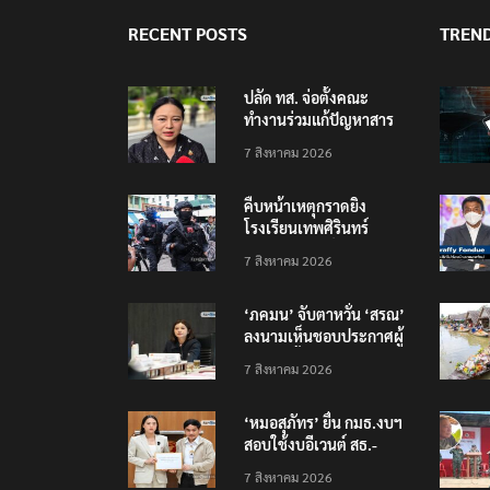
RECENT POSTS
TREN
ปลัด ทส. จ่อตั้งคณะ
ทำงานร่วมแก้ปัญหาสาร
พิษในแม่น้ำข้ามพรมแดน
7 สิงหาคม 2026
ไทย-เมียนมา
คืบหน้าเหตุกราดยิง
โรงเรียนเทพศิรินทร์
นนทบุรี บาดเจ็บอย่างน้อย
7 สิงหาคม 2026
15 เสียชีวิตแล้ว 5
‘ภคมน’ จับตาหวั่น ‘สรณ’
ลงนามเห็นชอบประกาศผู้
ชนะจัดซื้อจัดจ้าง
7 สิงหาคม 2026
โครงการกองทุน USO
‘หมอสุภัทร’ ยื่น กมธ.งบฯ
สอบใช้งบอีเวนต์ สธ.-
สปสช. แฉcใช้งบกว่า 7
7 สิงหาคม 2026
ล้าน