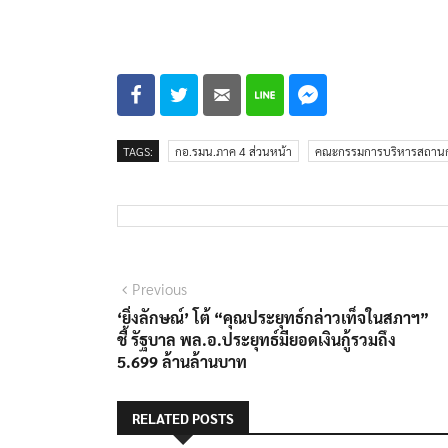
TAGS:
กอ.รมน.ภาค 4 ส่วนหน้า
คณะกรรมการบริหารสถานกา
แนะแนว
Previous
Previous
post:
‘ยิ่งลักษณ์’ โต้ “คุณประยุทธ์กล่าวเท็จในสภาฯ”
เรื่อง
ชี้ รัฐบาล พล.อ.ประยุทธ์มียอดเงินกู้รวมถึง
5.699 ล้านล้านบาท
RELATED POSTS