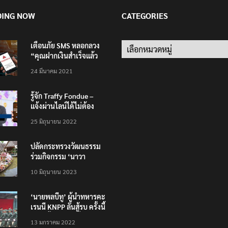
DING NOW
CATEGORIES
เตือนภัย SMS หลอกลวง
Categories
“คุณฝากเงินสำเร็จแล้ว
200,000 บาท”
24 มีนาคม 2021
รู้จัก Traffy Fondue –
แจ้งผ่านไลน์ได้ไม่ต้อง
โหลดแอพใหม่ – แจ้งได้
25 มิถุนายน 2022
ทั่วไทย ไม่ใช่แค่ในกรุง
ปลัดกระทรวงวัฒนธรรม
ร่วมกิจกรรม ‘นาวา
ภิกขาจาร’ แต่งชุดไทย
10 มิถุนายน 2023
ตักบาตรทางน้ำ
‘นายพลบีทู’ ผู้นำทหารคะ
เรนนี KNPP ลั่นสู้รบ ครั้งนี้
เป็นครั้งสุดท้าย ที่
13 มกราคม 2022
ประชาชนต้องชนะ