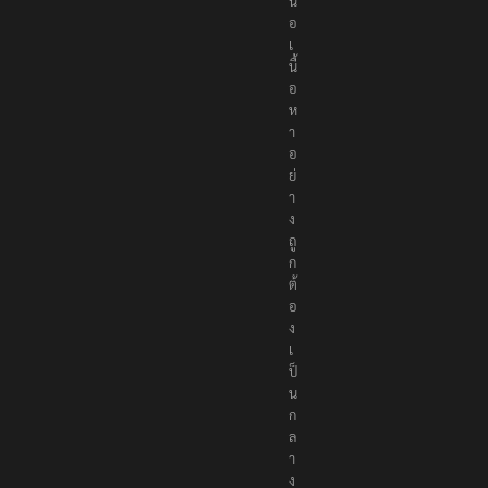
น
อ
เ
นื้
อ
ห
า
อ
ย่
า
ง
ถู
ก
ต้
อ
ง
เ
ป็
น
ก
ล
า
ง