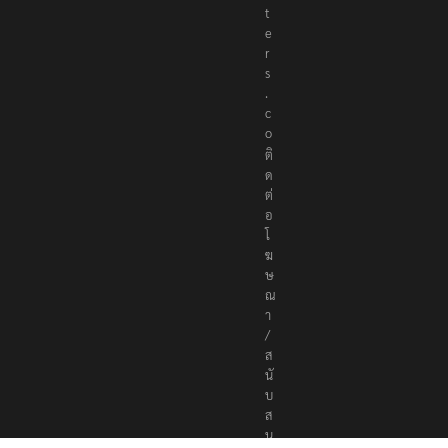
t
e
r
s
.
c
o
ติ
ด
ต่
อ
โ
ฆ
ษ
ณ
า
/
ส
นั
บ
ส
นุ