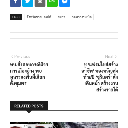
TAGS:
จังหวัดชายแดนใต้
ยะลา
ลอบวางระเบิด
แนะแนว
Previous
Next
Previous
Next
post:
post:
ทบ.สั่งสอบกรณีฝ่าย
ชู ‘แฟรนไชส์สร้าง
เรื่อง
การเมืองอ้าง พบ
อาชีพ’ ของขวัญส่ง
ทหารลงพื้นที่เลือก
ท้ายปี ‘จุรินทร์’ สั่ง
ตั้งชุมพร
เดินหน้า สร้างงาน
สร้างรายได้
RELATED POSTS