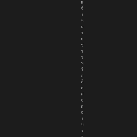
แ
จ้
ง
ห
ม
า
ย
ข่
า
ว
ห
รื
อ
ติ
ด
ต่
อ
ก
อ
ง
บ
ร
ร