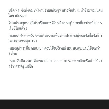
ปลัด ทส. จ่อตั้งคณะทำงานร่วมแก้ปัญหาสารพิษในแม่น้ำข้ามพรมแดน
ไทย-เมียนมา
คืบหน้าเหตุกราดยิงโรงเรียนเทพศิรินทร์ นนทบุรี บาดเจ็บอย่างน้อย 15
เสียชีวิตแล้ว 5
‘ภคมน’ จับตาหวั่น ‘สรณ’ ลงนามเห็นชอบประกาศผู้ชนะจัดซื้อจัดจ้าง
โครงการกองทุน USO
‘หมอสุภัทร’ ยื่น กมธ.งบฯ สอบใช้งบอีเวนต์ สธ.-สปสช. แฉcใช้งบกว่า
7 ล้าน
กทม. จับมือ อพท. จัดงาน TCCN Forum 2026 รวมพลังเครือข่ายเมือง
สร้างสรรค์ยูเนสโก