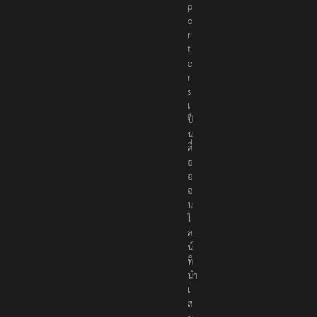
p
o
r
t
e
r
s
เ
ป็
น
สื่
อ
อ
อ
น
ไ
ล
น์
ที่
นำ
เ
ส