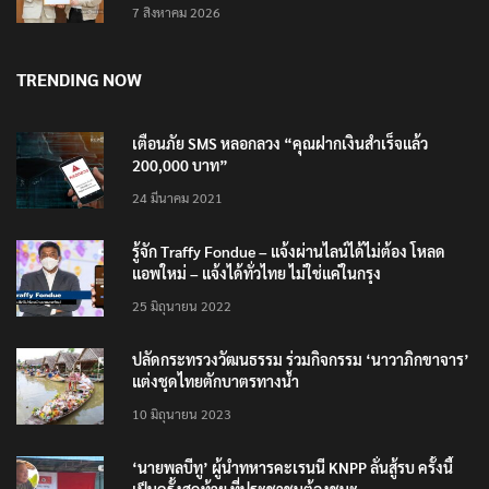
7 สิงหาคม 2026
TRENDING NOW
เตือนภัย SMS หลอกลวง “คุณฝากเงินสำเร็จแล้ว
200,000 บาท”
24 มีนาคม 2021
รู้จัก Traffy Fondue – แจ้งผ่านไลน์ได้ไม่ต้อง โหลด
แอพใหม่ – แจ้งได้ทั่วไทย ไม่ใช่แค่ในกรุง
25 มิถุนายน 2022
ปลัดกระทรวงวัฒนธรรม ร่วมกิจกรรม ‘นาวาภิกขาจาร’
แต่งชุดไทยตักบาตรทางน้ำ
10 มิถุนายน 2023
‘นายพลบีทู’ ผู้นำทหารคะเรนนี KNPP ลั่นสู้รบ ครั้งนี้
เป็นครั้งสุดท้าย ที่ประชาชนต้องชนะ