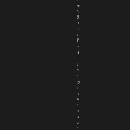
ณ
า
ธิ
ก
า
ร
ที่
e
d
i
t
o
r
@
t
h
e
r
e
p
o
r