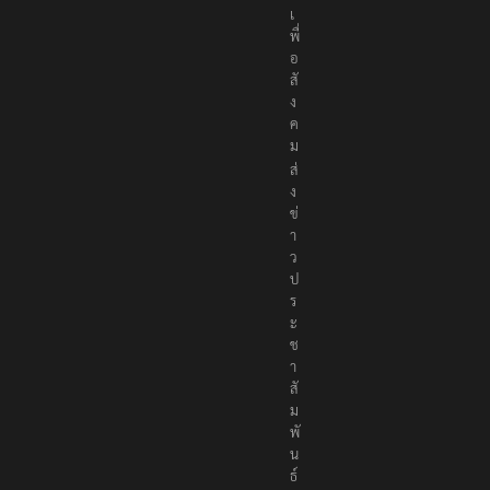
เ
พื่
อ
สั
ง
ค
ม
ส่
ง
ข่
า
ว
ป
ร
ะ
ช
า
สั
ม
พั
น
ธ์