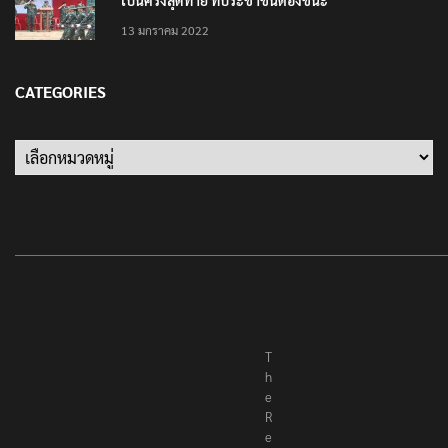
13 มกราคม 2022
CATEGORIES
Categories
T
h
e
R
e