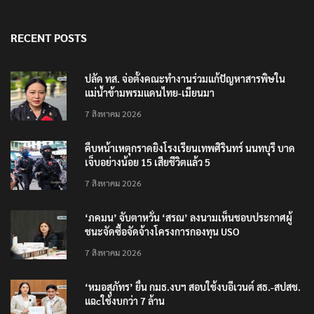
RECENT POSTS
ปลัด ทส. จ่อตั้งคณะทำงานร่วมแก้ปัญหาสารพิษใน
แม่น้ำข้ามพรมแดนไทย-เมียนมา
7 สิงหาคม 2026
คืบหน้าเหตุกราดยิงโรงเรียนเทพศิรินทร์ นนทบุรี บาด
เจ็บอย่างน้อย 15 เสียชีวิตแล้ว 5
7 สิงหาคม 2026
‘ภคมน’ จับตาหวั่น ‘สรณ’ ลงนามเห็นชอบประกาศผู้
ชนะจัดซื้อจัดจ้างโครงการกองทุน USO
7 สิงหาคม 2026
‘หมอสุภัทร’ ยื่น กมธ.งบฯ สอบใช้งบอีเวนต์ สธ.-สปสช.
แฉcใช้งบกว่า 7 ล้าน