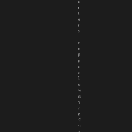
o
r
t
e
r
s
.
c
o
ติ
ด
ต่
อ
โ
ฆ
ษ
ณ
า
/
ส
นั
บ
ส