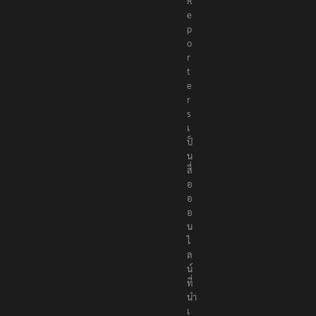
R
e
p
o
r
t
e
r
s
เ
ป็
น
สื่
อ
อ
อ
น
ไ
ล
น์
ที่
นำ
เ