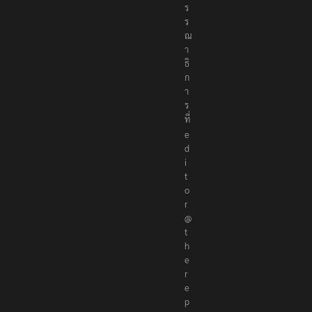
ร
ร
ณ
า
ธิ
ก
า
ร
ที่
e
d
i
t
o
r
@
t
h
e
r
e
p