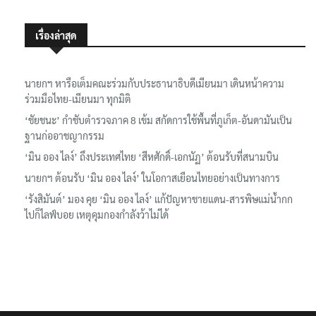
เรื่องล่าสุด
นายกฯ หารือเต็มคณะร่วมกับประธานาธิบดีเมียนมา เดินหน้าความ
ร่วมมือไทย-เมียนมา ทุกมิติ
‘ชัยชนะ’ กำชับตำรวจภาค 8 เข้ม สกัดการใช้พื้นที่ภูเก็ต-อันดามันเป็น
ฐานก่ออาชญากรรม
‘มิน ออง ไลง์’ ถึงประเทศไทย ‘สีหศักดิ์-เอกนัฏ’ ต้อนรับที่สนามบิน
นายกฯ ต้อนรับ ‘มิน ออง ไลง์’ ในโอกาสเยือนไทยอย่างเป็นทางการ
‘รังสิมันต์’ มอง คุย ‘มิน ออง ไลง์’ แก้ปัญหาชายแดน-สารพิษแม่น้ำกก
ไปก็ไลฟ์บอย เหตุคุมกองกำลังว้าไม่ได้