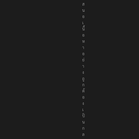
ส
น
อ
เ
นื้
อ
ห
า
อ
ย่
า
ง
ถู
ก
ต้
อ
ง
เ
ป็
น
ก
ล