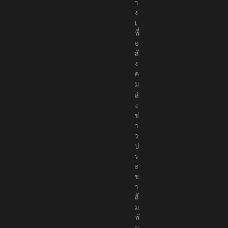
า
ง
เ
พื่
อ
สั
ง
ค
ม
ส่
ง
ข่
า
ว
ป
ร
ะ
ช
า
สั
ม
พั
น