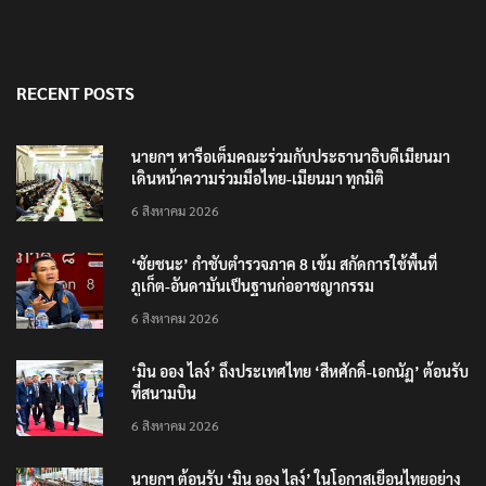
RECENT POSTS
นายกฯ หารือเต็มคณะร่วมกับประธานาธิบดีเมียนมา
เดินหน้าความร่วมมือไทย-เมียนมา ทุกมิติ
6 สิงหาคม 2026
‘ชัยชนะ’ กำชับตำรวจภาค 8 เข้ม สกัดการใช้พื้นที่
ภูเก็ต-อันดามันเป็นฐานก่ออาชญากรรม
6 สิงหาคม 2026
‘มิน ออง ไลง์’ ถึงประเทศไทย ‘สีหศักดิ์-เอกนัฏ’ ต้อนรับ
ที่สนามบิน
6 สิงหาคม 2026
นายกฯ ต้อนรับ ‘มิน ออง ไลง์’ ในโอกาสเยือนไทยอย่าง