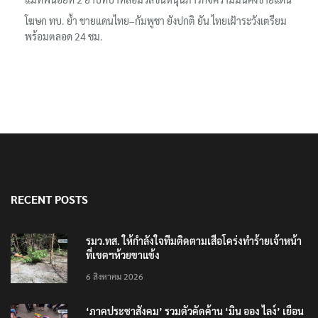
เรื่องล่าสุด
รมว.ทส. ให้กำลังใจทีมติดตามเสือโคร่งทำร้ายเจ้าหน้าที่เขตฯห้วยขา
แข้ง
‘ภาคประชาสังคม’ รวมตัวคัดค้าน ‘มิน ออง ไลง์’ เยือนไทย ขึงป้าย ‘ไม่
ต้อนรับอาชญากร’
กรมอุทยานฯ ชี้ เสือโคร่งทำร้าย จนท.ห้วยขาแข้งเป็นลูกเสือวัยซน เป็น
เหตุบังเอิญ ไม่เข้าข่าย ‘เสือกินคน’
แม่ทัพน้อยที่ 2 ย้ำบทบาทสื่อมวลชนหนุนภารกิจความมั่นคงชายแดน