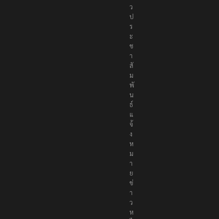
ก
ต้
อ
ง
เ
ป็
น
ก
ล
า
ง
เ
พื่
อ
สั
ง
ค
ม
ส่
ง
ข่
า