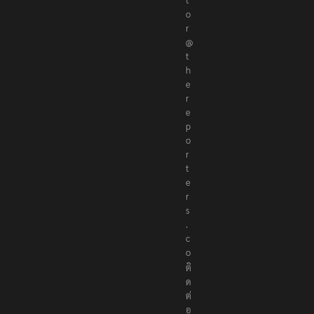
รื
อ
ติ
ด
ต่
อ
ก
อ
ง
บ
ร
ร
ณ
า
ธิ
ก
า
ร
ที่
e
d
i
t