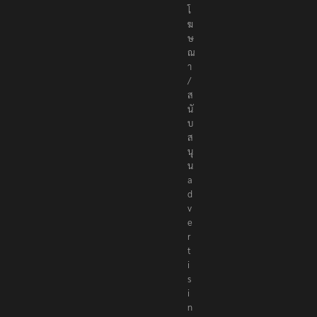
o
r
@
t
h
e
r
e
p
o
r
t
e
r
s
.
c
o
ติ
ด
ต่
อ