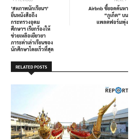
แนะแนว
post:
post:
‘สหภาพนักเรียนฯ’
Airbnb ชี้ยอดค้นหา
เรื่อง
ยื่นหนังสือถึง
“ภูเก็ต” บน
กระทรวงอุดม
แพลตฟอร์มพุ่ง
ศึกษาฯ เรียกร้องให้
ช่วยเหลือเยียวยา
ภาระค่าเล่าเรียนของ
นักศึกษาโดยเร็วที่สุด
RELATED POSTS