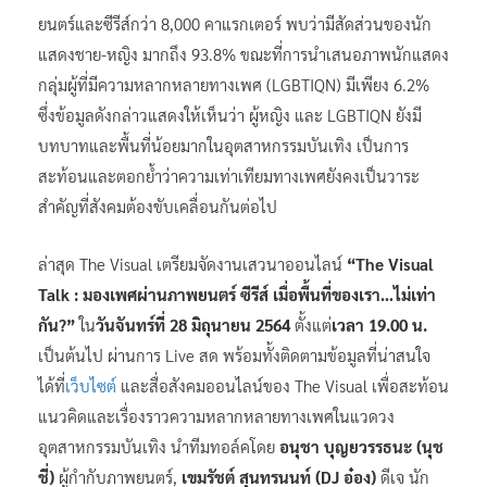
ยนตร์และซีรีส์กว่า 8,000 คาแรกเตอร์ พบว่ามีสัดส่วนของนัก
แสดงชาย-หญิง มากถึง 93.8% ขณะที่การนำเสนอภาพนักแสดง
กลุ่มผู้ที่มีความหลากหลายทางเพศ (LGBTIQN) มีเพียง 6.2%
ซึ่งข้อมูลดังกล่าวแสดงให้เห็นว่า ผู้หญิง และ LGBTIQN ยังมี
บทบาทและพื้นที่น้อยมากในอุตสาหกรรมบันเทิง เป็นการ
สะท้อนและตอกย้ำว่าความเท่าเทียมทางเพศยังคงเป็นวาระ
สำคัญที่สังคมต้องขับเคลื่อนกันต่อไป
ล่าสุด The Visual เตรียมจัดงานเสวนาออนไลน์
“The Visual
Talk : มองเพศผ่านภาพยนตร์ ซีรีส์ เมื่อพื้นที่ของเรา…ไม่เท่า
กัน?”
ใน
วันจันทร์ที่ 28 มิถุนายน 2564
ตั้งแต่
เวลา 19.00 น.
เป็นต้นไป ผ่านการ Live สด พร้อมทั้งติดตามข้อมูลที่น่าสนใจ
ได้ที่
เว็บไซต์
และสื่อสังคมออนไลน์ของ The Visual เพื่อสะท้อน
แนวคิดและเรื่องราวความหลากหลายทางเพศในแวดวง
อุตสาหกรรมบันเทิง นำทีมทอล์คโดย
อนุชา บุญยวรรธนะ (นุช
ชี่)
ผู้กำกับภาพยนตร์,
เขมรัชต์ สุนทรนนท์ (DJ อ๋อง)
ดีเจ นัก