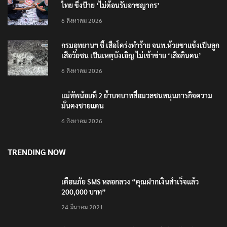
โฆษก ทบ. ย้ำ ชายแดนไทย–กัมพูชา ยังปกติ ยัน ไทยเฝ้าระวังเตรียม
พร้อมตลอด 24 ชม.
RECENT POSTS
รมว.ทส. ให้กำลังใจทีมติดตามเสือโคร่งทำร้ายเจ้าหน้า
ที่เขตฯห้วยขาแข้ง
6 สิงหาคม 2026
‘ภาคประชาสังคม’ รวมตัวคัดค้าน ‘มิน ออง ไลง์’ เยือน