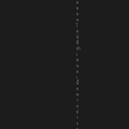
T
h
e
R
e
p
o
r
t
e
r
s
เ
ป็
น
สื่