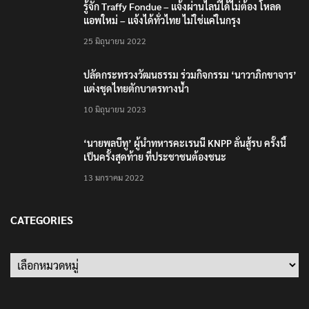
ไทย ขึงป้าย ‘ไม่ต้อนรับอาชญากร’
6 สิงหาคม 2026
กรมอุทยานฯ ชี้ เสือโคร่งทำร้าย จนท.ห้วยขาแข้งเป็นลูก
เสือวัยซน เป็นเหตุบังเอิญ ไม่เข้าข่าย ‘เสือกินคน’
6 สิงหาคม 2026
แม่ทัพน้อยที่ 2 ย้ำบทบาทสื่อมวลชนหนุนภารกิจความ
มั่นคงชายแดน
6 สิงหาคม 2026
TRENDING NOW
เตือนภัย SMS หลอกลวง “คุณฝากเงินสำเร็จแล้ว
200,000 บาท”
24 มีนาคม 2021