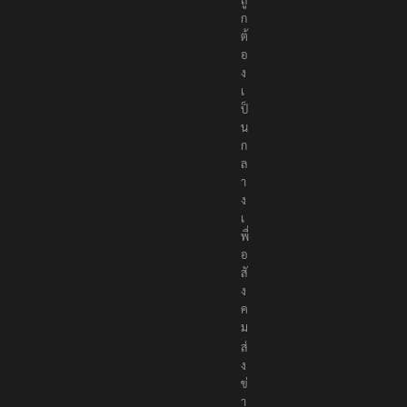
อ
อ
อ
น
ไ
ล
น์
ที่
นำ
เ
ส
น
อ
เ
นื้
อ
ห
า
อ
ย่
า
ง
ถู