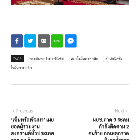
TAGS:
พระสันตะปาปาฟรังซิส
สภาโรมันคาทอลิค
สำนักมิสซัง
โรมันคาทอลิก
แนะแนว
Previous
Next
Previous
Next
post:
post:
‘เซ็นทรัลพัฒนา’ เผย
ผบช.ภาค 9 ระดม
เรื่อง
ยอดผู้ร่วมงาน
กำลังติดตาม 2
สงกรานต์ทั่วประเทศ
คนร้าย ก่อเหตุกราด