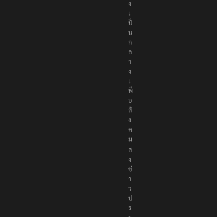
ง
เ
ป็
น
ก
ล
า
ง
เ
พื่
อ
สั
ง
ค
ม
ส่
ง
ข่
า
ว
ป
ร