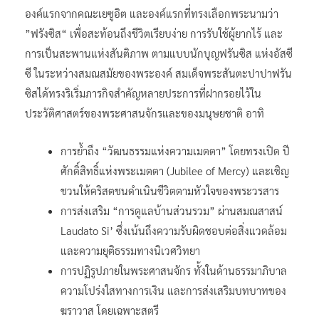
องค์แรกจากคณะเยซูอิต และองค์แรกที่ทรงเลือกพระนามว่า
”ฟรังซิส“ เพื่อสะท้อนถึงชีวิตเรียบง่าย การรับใช้ผู้ยากไร้ และ
การเป็นสะพานแห่งสันติภาพ ตามแบบนักบุญฟรันซิส แห่งอัสซี
ซี ในระหว่างสมณสมัยของพระองค์ สมเด็จพระสันตะปาปาฟรัน
ซิสได้ทรงริเริ่มภารกิจสำคัญหลายประการที่ฝากรอยไว้ใน
ประวัติศาสตร์ของพระศาสนจักรและของมนุษยชาติ อาทิ
การย้ำถึง “วัฒนธรรมแห่งความเมตตา” โดยทรงเปิด ปี
ศักดิ์สิทธิ์แห่งพระเมตตา (Jubilee of Mercy) และเชิญ
ชวนให้คริสตชนดำเนินชีวิตตามหัวใจของพระวรสาร
การส่งเสริม “การดูแลบ้านส่วนรวม” ผ่านสมณสาสน์
Laudato Si’ ซึ่งเน้นถึงความรับผิดชอบต่อสิ่งแวดล้อม
และความยุติธรรมทางนิเวศวิทยา
การปฏิรูปภายในพระศาสนจักร ทั้งในด้านธรรมาภิบาล
ความโปร่งใสทางการเงิน และการส่งเสริมบทบาทของ
ฆราวาส โดยเฉพาะสตรี