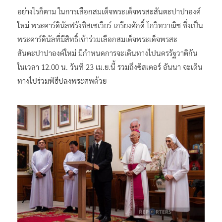
อย่างไรก็ตาม ในการเลือกสมเด็จพระเด็จพรสะสันตะปาปาองค์
ใหม่ พระคาร์ดินัลฟรังซิสเซเวียร์ เกรียงศักดิ์ โกวิทวาณิช ซึ่งเป็น
พระคาร์ดินัลที่มีสิทธิ์เข้าร่วมเลือกสมเด็จพระเด็จพรสะ
สันตะปาปาองค์ใหม่ มีกำหนดการจะเดินทางไปนครรัฐวาติกัน
ในเวลา 12.00 น. วันที่ 23 เม.ย.นี้ รวมถึงซิสเตอร์ อันนา จะเดิน
ทางไปร่วมพิธีปลงพระศพด้วย