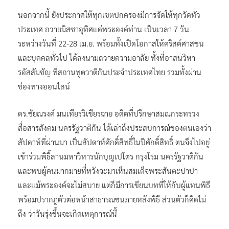
นอกจากนี้ ยังประกาศให้ทุกเขตปกครองมีการจัดให้ทุกวัดทั่ว
ประเทศ ถวายมิสซาอุทิศแด่พระองค์ท่าน เป็นเวลา 7 วัน
ระหว่างวันที่ 22-28 เม.ย. พร้อมทั้งเปิดโอกาสให้คริสต์ศาสชน
และบุคคลทั่วไป ได้ลงนามถวายความอาลัย ทั้งที่อาสนวิหา
รอัสสัมชัญ ที่สถานทูตวาติกันประจำประเทศไทย รวมทั้งผ่าน
ช่องทางออนไลน์
ดร.ชัยณรงค์ มนเทียรวิเชียรฉาย อดีตที่ปรึกษาสมณกระทรวง
สื่อสารสังคม นครรัฐวาติกัน ได้เล่าถึงประสบการณ์ของตนเองว่า
สัปดาห์ที่ผ่านมา เป็นสัปดาห์ศักดิ์สิทธิ์ในปีศักดิ์สิทธิ์ ตนจึงไปอยู่
เข้าร่วมพิธี้ลานมหาวิหารนักบุญเปโตร กรุงโรม นครรัฐวาติกัน
และพบผู้คนมากมายที่หวังจะมาเห็นสมเด็จพระสันตะปาปา
และแม้พระองค์จะไม่สบาย แต่ก็มีการเขียนบทที่ให้กับผู้แทนพิธี
พร้อมปรากฎตัวต่อหน้าสาธารณชนภายหลังพิธี ส่วนตัวก็คิดไม่
ถึง ว่าวันรุ่งขึ้นจะเกิดเหตุการณ์นี้