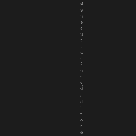
ต่
อ
ก
อ
ง
บ
ร
ร
ณ
า
ธิ
ก
า
ร
ที่
e
d
i
t
o
r
@