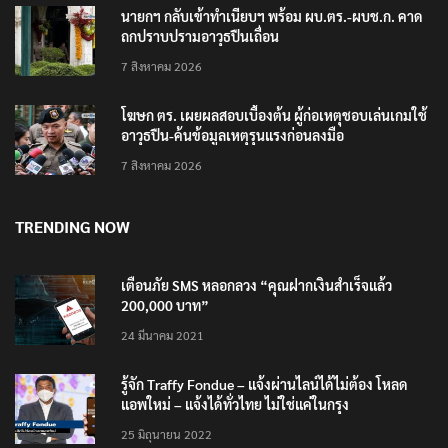
นายกฯ กลับเข้าทำเนียบฯ พร้อม ผบ.ตร.-ผบช.ก. คาด
ถกปราบปรามอาวุธปืนเถื่อน
7 สิงหาคม 2026
โฆษก ตร. เผยผลสอบเบื้องต้น ผู้ก่อเหตุชอบเล่นเกมใช้
อาวุธปืน-ค้นข้อมูลเหตุรุนแรงก่อนลงมือ
7 สิงหาคม 2026
TRENDING NOW
เตือนภัย SMS หลอกลวง “คุณฝากเงินสำเร็จแล้ว
200,000 บาท”
24 มีนาคม 2021
รู้จัก Traffy Fondue – แจ้งผ่านไลน์ได้ไม่ต้อง โหลด
แอพใหม่ – แจ้งได้ทั่วไทย ไม่ใช่แค่ในกรุง
25 มิถุนายน 2022