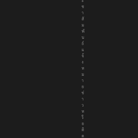
ะ
ช
า
สั
ม
พั
น
ธ์
แ
จ้
ง
ห
ม
า
ย
ข่
า
ว
ห
รื
อ
ติ
ด