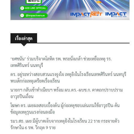
เรื่องล่าสุด
‘ยศชนัน’ ร่วมบริจาคโลหิต รพ. พระนั่งเกล้า ช่วยเหยื่อเหตุ รร.
เทพศิรินทร์ นนทบุรี
ตร. อยู่ระหว่างสอบสวนแรงจูงใจ เหตุยิงในโรงเรียนเทพศิรินทร์ นนทบุรี
พบเด็กก่อเหตุเครียดเรื่องเรียน
นายกฯ กลับเข้าทำเนียบฯ พร้อม ผบ.ตร.-ผบช.ก. คาดถกปราบปราม
อาวุธปืนเถื่อน
โฆษก ตร. เผยผลสอบเบื้องต้น ผู้ก่อเหตุชอบเล่นเกมใช้อาวุธปืน-ค้น
ข้อมูลเหตุรุนแรงก่อนลงมือ
รมว.สธ. เผย มีผู้บาดเจ็บจากเหตุยิงในโรงเรียน 22 ราย กระจายตัว
รักษาใน 6 รพ. วิกฤต 9 ราย