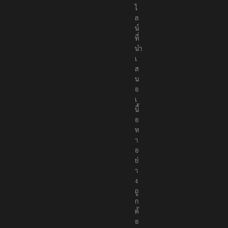
ไ
ล
น์
ที่
นำ
เ
ส
น
อ
เ
นื้
อ
ห
า
อ
ย่
า
ง
ถู
ก
ต้
อ