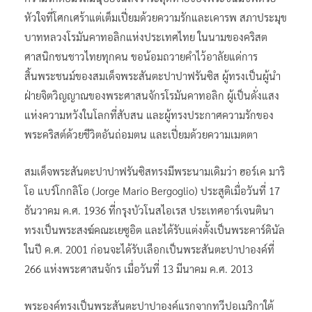
หัวใจที่โศกเศร้าแต่เต็มเปี่ยมด้วยความรักและเคารพ สภาประมุข
บาทหลวงโรมันคาทอลิกแห่งประเทศไทย ในนามของคริสต
ศาสนิกชนชาวไทยทุกคน ขอน้อมถวายคำไว้อาลัยแด่การ
สิ้นพระชนม์ของสมเด็จพระสันตะปาปาฟรันซิส ผู้ทรงเป็นผู้นำ
ฝ่ายจิตวิญญาณของพระศาสนจักรโรมันคาทอลิก ผู้เป็นดั่งแสง
แห่งความหวังในโลกที่สับสน และผู้ทรงประกาศความรักของ
พระคริสต์ด้วยชีวิตอันถ่อมตน และเปี่ยมด้วยความเมตตา
สมเด็จพระสันตะปาปาฟรันซิสทรงมีพระนามเดิมว่า ฮอร์เค มาริ
โอ แบร์โกกลิโอ (Jorge Mario Bergoglio) ประสูติเมื่อวันที่ 17
ธันวาคม ค.ศ. 1936 ที่กรุงบัวโนสไอเรส ประเทศอาร์เจนตินา
ทรงเป็นพระสงฆ์คณะเยซูอิต และได้รับแต่งตั้งเป็นพระคาร์ดินัล
ในปี ค.ศ. 2001 ก่อนจะได้รับเลือกเป็นพระสันตะปาปาองค์ที่
266 แห่งพระศาสนจักร เมื่อวันที่ 13 มีนาคม ค.ศ. 2013
พระองค์ทรงเป็นพระสันตะปาปาองค์แรกจากทวีปอเมริกาใต้