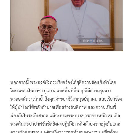
นอกจากนี้ พระองค์ยังทรงเรียกร้องให้ยุติความขัดแย้งทั่วโลก
โดยเฉพาะในกาซา ยูเครน และพื้นที่อื่น ๆ ที่มีความรุนแรง
พระองค์ทรงเน้นย้ำถึงคุณค่าของชีวิตมนุษย์ทุกคน และเรียกร้อง
ให้ผู้นำโลกใช้พลังอำนาจเพื่อสร้างสันติภาพ และความเป็นพี่
น้องกันในระดับสากล แม้จะทรงพระประชวรอย่างหนัก สมเด็จ
พระสันตะปาปาฟรันซิสยังคงปฏิบัติภารกิจด้วยความมุ่งมั่นและ
ความรักต่อมวลมนุษย์จนถึงวาระสุดท้ายของพระชนมชีพด้วย