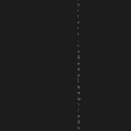
o
r
t
e
r
s
.
c
o
ติ
ด
ต่
อ
โ
ฆ
ษ
ณ
า
/
ส
นั
บ