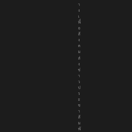
า
ง
เ
พื่
อ
สั
ง
ค
ม
ส่
ง
ข่
า
ว
ป
ร
ะ
ช
า
สั
ม
พั