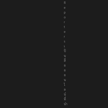
R
e
p
o
r
t
e
r
s
เ
ป็
น
สื่
อ
อ
อ
น
ไ
ล
น์
ที่
นำ