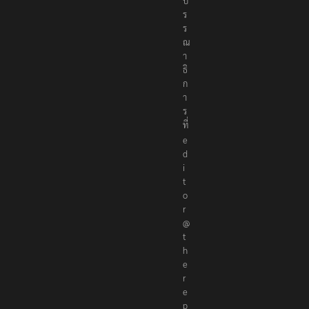
บ
ร
ร
ณ
า
ธิ
ก
า
ร
ที่
e
d
i
t
o
r
@
t
h
e
r
e
p