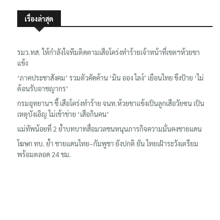
เรื่องล่าสุด
รมว.ทส. ให้กำลังใจทีมติดตามเสือโคร่งทำร้ายเจ้าหน้าที่เขตฯห้วยขา
แข้ง
‘ภาคประชาสังคม’ รวมตัวคัดค้าน ‘มิน ออง ไลง์’ เยือนไทย ขึงป้าย ‘ไม่
ต้อนรับอาชญากร’
กรมอุทยานฯ ชี้ เสือโคร่งทำร้าย จนท.ห้วยขาแข้งเป็นลูกเสือวัยซน เป็น
เหตุบังเอิญ ไม่เข้าข่าย ‘เสือกินคน’
แม่ทัพน้อยที่ 2 ย้ำบทบาทสื่อมวลชนหนุนภารกิจความมั่นคงชายแดน
โฆษก ทบ. ย้ำ ชายแดนไทย–กัมพูชา ยังปกติ ยัน ไทยเฝ้าระวังเตรียม
พร้อมตลอด 24 ชม.