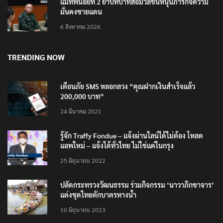
แม่ทัพน้อยที่ 2 ย้ำบทบาทสื่อมวลชนหนุนภารกิจความ
มั่นคงชายแดน
6 สิงหาคม 2026
TRENDING NOW
เตือนภัย SMS หลอกลวง “คุณฝากเงินสำเร็จแล้ว
200,000 บาท”
24 มีนาคม 2021
รู้จัก Traffy Fondue – แจ้งผ่านไลน์ได้ไม่ต้อง โหลด
แอพใหม่ – แจ้งได้ทั่วไทย ไม่ใช่แค่ในกรุง
25 มิถุนายน 2022
ปลัดกระทรวงวัฒนธรรม ร่วมกิจกรรม ‘นาวาภิกขาจาร’
แต่งชุดไทยตักบาตรทางน้ำ
10 มิถุนายน 2023