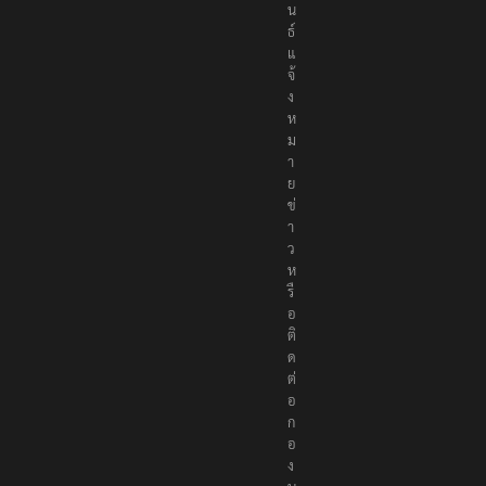
น
ธ์
แ
จ้
ง
ห
ม
า
ย
ข่
า
ว
ห
รื
อ
ติ
ด
ต่
อ
ก
อ
ง