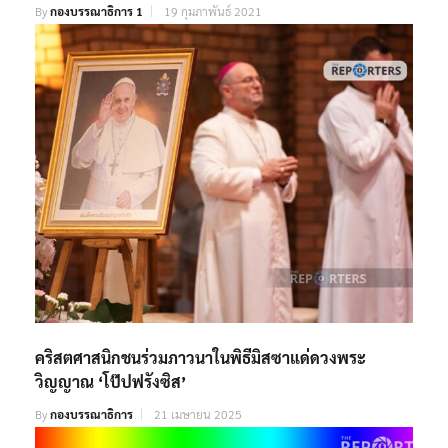
By
กองบรรณาธิการ 1
19 กุมภาพันธ์ 2021
คริสตศาสนิกชนร่วมภาวนาในพิธีมิสซาแด่ดวงพระ
วิญญาณ ‘โป๊ปฟรังซิส’
By
กองบรรณาธิการ
21 เมษายน 2025