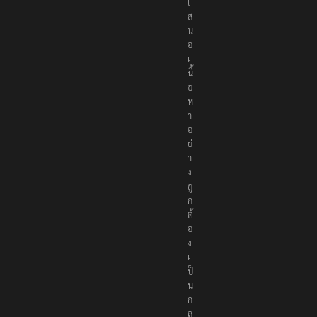
เ
ส
น
อ
เ
นื้
อ
ห
า
อ
ย่
า
ง
ถู
ก
ต้
อ
ง
เ
ป็
น
ก
ล