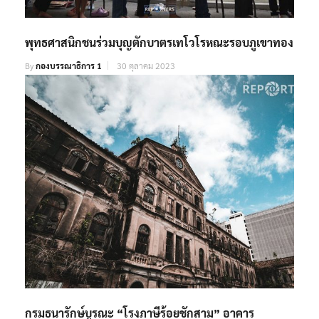
พุทธศาสนิกชนร่วมบุญตักบาตรเทโวโรหณะรอบภูเขาทอง
By
กองบรรณาธิการ 1
30 ตุลาคม 2023
กรมธนารักษ์บูรณะ “โรงภาษีร้อยชักสาม” อาคาร