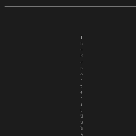
T
h
e
R
e
p
o
r
t
e
r
s
เ
ป็
น
สื่
อ