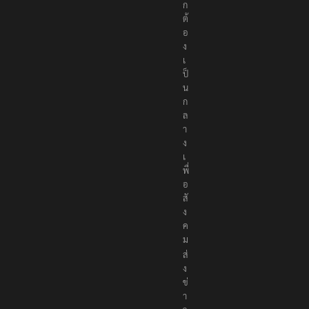
ก
ต้
อ
ง
เ
ป็
น
ก
ล
า
ง
เ
พื่
อ
สั
ง
ค
ม
ส่
ง
ข่
า