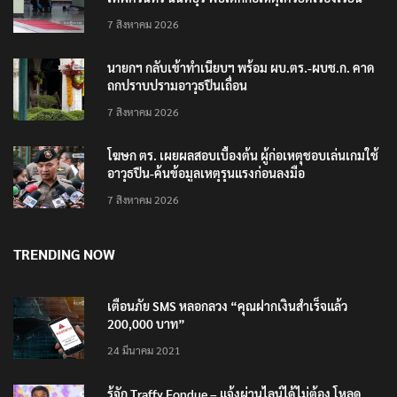
7 สิงหาคม 2026
นายกฯ กลับเข้าทำเนียบฯ พร้อม ผบ.ตร.-ผบช.ก. คาด
ถกปราบปรามอาวุธปืนเถื่อน
7 สิงหาคม 2026
โฆษก ตร. เผยผลสอบเบื้องต้น ผู้ก่อเหตุชอบเล่นเกมใช้
อาวุธปืน-ค้นข้อมูลเหตุรุนแรงก่อนลงมือ
7 สิงหาคม 2026
TRENDING NOW
เตือนภัย SMS หลอกลวง “คุณฝากเงินสำเร็จแล้ว
200,000 บาท”
24 มีนาคม 2021
รู้จัก Traffy Fondue – แจ้งผ่านไลน์ได้ไม่ต้อง โหลด