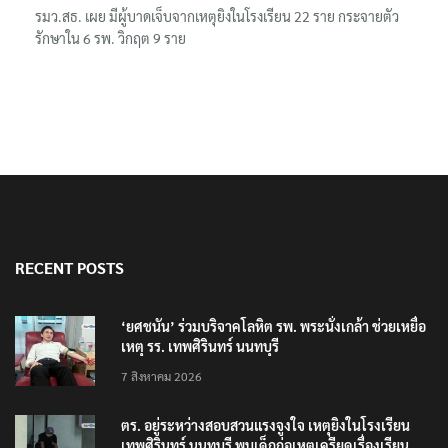
รมว.สธ. เผย มีผู้บาดเจ็บจากเหตุยิงในโรงเรียน 22 ราย กระจายตัว
รักษาใน 6 รพ. วิกฤต 9 ราย
RECENT POSTS
‘ยศชนัน’ ร่วมบริจาคโลหิต รพ. พระนั่งเกล้า ช่วยเหยื่อ
เหตุ รร. เทพศิรินทร์ นนทบุรี
7 สิงหาคม 2026
ตร. อยู่ระหว่างสอบสวนแรงจูงใจ เหตุยิงในโรงเรียน
เทพศิรินทร์ นนทบุรี พบเด็กก่อเหตุเครียดเรื่องเรียน