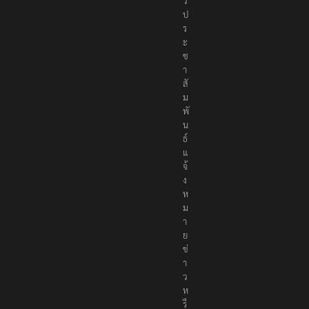
ว
ป
ร
ะ
ช
า
สั
ม
พั
น
ธ์
แ
จ้
ง
ห
ม
า
ย
ข่
า
ว
ห
รื