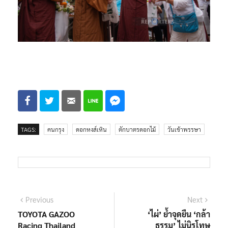
TAGS:
คนกรุง
ดอกหงส์เหิน
ตักบาตรดอกไม้
วันเข้าพรรษา
แนะแนว
Previous
Next
Previous
Next
post:
post:
TOYOTA GAZOO
‘ไผ่’ ย้ำจุดยืน ‘กล้า
เรื่อง
Racing Thailand
ธรรม’ ไม่นิรโทษ