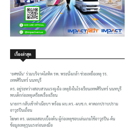
เรื่องล่าสุด
‘ยศชนัน’ ร่วมบริจาคโลหิต รพ. พระนั่งเกล้า ช่วยเหยื่อเหตุ รร.
เทพศิรินทร์ นนทบุรี
ตร. อยู่ระหว่างสอบสวนแรงจูงใจ เหตุยิงในโรงเรียนเทพศิรินทร์ นนทบุรี
พบเด็กก่อเหตุเครียดเรื่องเรียน
นายกฯ กลับเข้าทำเนียบฯ พร้อม ผบ.ตร.-ผบช.ก. คาดถกปราบปราม
อาวุธปืนเถื่อน
โฆษก ตร. เผยผลสอบเบื้องต้น ผู้ก่อเหตุชอบเล่นเกมใช้อาวุธปืน-ค้น
ข้อมูลเหตุรุนแรงก่อนลงมือ