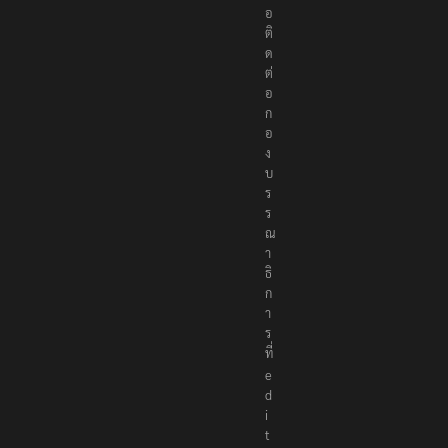
อ
ติ
ด
ต่
อ
ก
อ
ง
บ
ร
ร
ณ
า
ธิ
ก
า
ร
ที่
e
d
i
t