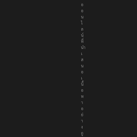
อ
อ
น
ไ
ล
น์
ที่
นำ
เ
ส
น
อ
เ
นื้
อ
ห
า
อ
ย่
า
ง
ถู