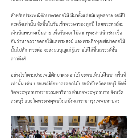
สำหรับประเพณีตักบาตรดอกไม้ มีมาตั้งแต่สมัยพุทธกาล จะมีปี
ละครั้งเท่านั้น จัดขึ้นในวันเข้าพรรษาของทุกปี โดยพระสงฆ์จะ
เดินบิณฑบาตเป็นสาย เพื่อรับดอกไม้จากพุทธศาสนิกชน เชื่อ
กันว่าหากถวายดอกไม้แด่พระสงฆ์ และพระภิกษุสงฆ์นำดอกไม้
นั้นไปสักการะต่อ จะส่งผลบุญแก่ผู้ถวายให้ได้ขึ้นสวรรค์ชั้น
ดาวดึงส์
อย่างไรก็ตามประเพณีตักบาตรดอกไม้ จะพบเห็นได้ในบางพื้นที่
เท่านั้น เช่น ประเพณีตักบาตรดอกไม้ประจำจังหวัดสระบุรี จัดที่
วัดพระพุทธบาทราชวรมหาวิหาร อำเภอพระพุทธบาท จังหวัด
สระบุรี และวัดพระเชตุพนวิมลมังคลาราม กรุงเทพมหานคร