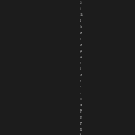
o
r
@
t
h
e
r
e
p
o
r
t
e
r
s
.
c
o
ติ
ด
ต่
อ