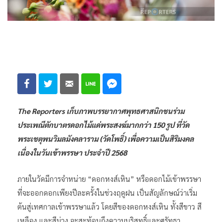
The Reporters เก็บภาพบรรยากาศพุทธศาสนิกชนร่วม
ประเพณีตักบาตรดอกไม้แด่พระสงฆ์มากกว่า 150 รูป ที่วัด
พระเชตุพนวิมลมังคลาราม (วัดโพธิ์) เพื่อความเป็นสิริมงคล
เนื่องในวันเข้าพรรษา ประจำปี 2568
ภายในวัดมีการจำหน่าย “ดอกหงส์เหิน” หรือดอกไม้เข้าพรรษา
ที่จะออกดอกเพียงปีละครั้งในช่วงฤดูฝน เป็นสัญลักษณ์ว่าเริ่ม
ต้นสู่เทศกาลเข้าพรรษาแล้ว โดยสีของดอกหงส์เหิน ทั้งสีขาว สี
เหลือง และสีม่วง จะสะท้อนถึงความบริสุทธิ์และศรัทธา