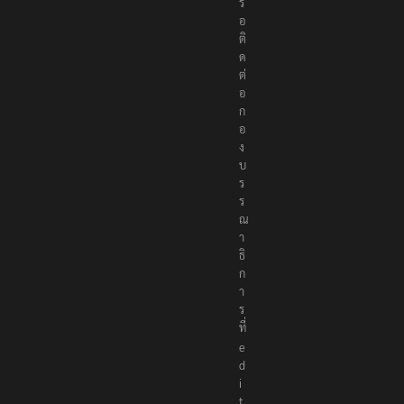
รื
อ
ติ
ด
ต่
อ
ก
อ
ง
บ
ร
ร
ณ
า
ธิ
ก
า
ร
ที่
e
d
i
t