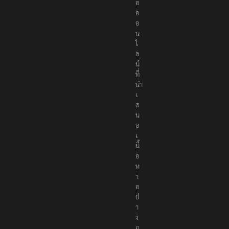
อ
อ
อ
น
ไ
ล
น์
ที่
นำ
เ
ส
น
อ
เ
นื้
อ
ห
า
อ
ย่
า
ง
ถู