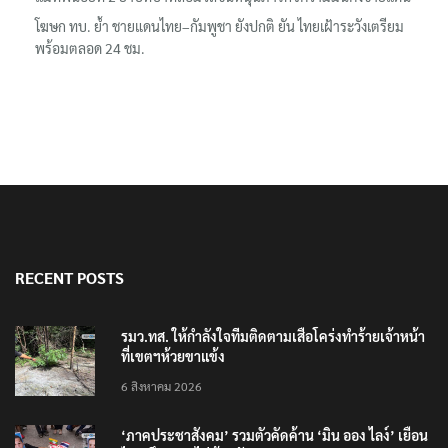
โฆษก ทบ. ย้ำ ชายแดนไทย–กัมพูชา ยังปกติ ยัน ไทยเฝ้าระวังเตรียม
พร้อมตลอด 24 ชม.
RECENT POSTS
รมว.ทส. ให้กำลังใจทีมติดตามเสือโคร่งทำร้ายเจ้าหน้า
ที่เขตฯห้วยขาแข้ง
6 สิงหาคม 2026
‘ภาคประชาสังคม’ รวมตัวคัดค้าน ‘มิน ออง ไลง์’ เยือน