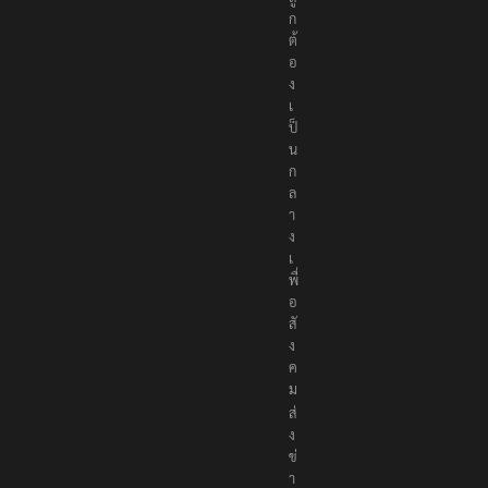
ก
ต้
อ
ง
เ
ป็
น
ก
ล
า
ง
เ
พื่
อ
สั
ง
ค
ม
ส่
ง
ข่
า