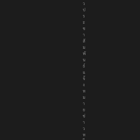
ว
ป
ร
ะ
ช
า
สั
ม
พั
น
ธ์
แ
จ้
ง
ห
ม
า
ย
ข่
า
ว
ห