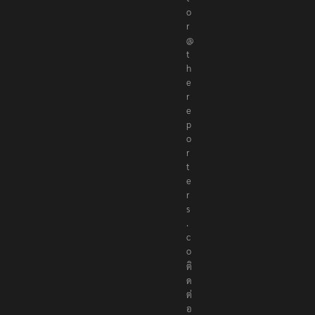
o
r
@
t
h
e
r
e
p
o
r
t
e
r
s
.
c
o
ติ
ด
ต่
อ