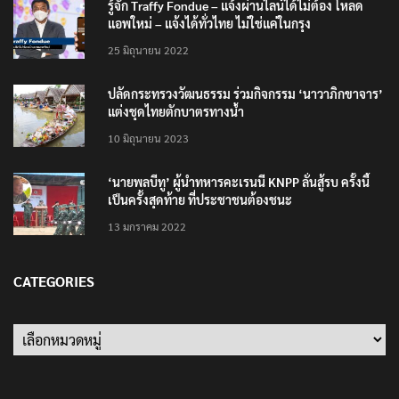
รู้จัก Traffy Fondue – แจ้งผ่านไลน์ได้ไม่ต้อง โหลด
แอพใหม่ – แจ้งได้ทั่วไทย ไม่ใช่แค่ในกรุง
25 มิถุนายน 2022
ปลัดกระทรวงวัฒนธรรม ร่วมกิจกรรม ‘นาวาภิกขาจาร’
แต่งชุดไทยตักบาตรทางน้ำ
10 มิถุนายน 2023
‘นายพลบีทู’ ผู้นำทหารคะเรนนี KNPP ลั่นสู้รบ ครั้งนี้
เป็นครั้งสุดท้าย ที่ประชาชนต้องชนะ
13 มกราคม 2022
CATEGORIES