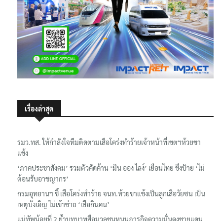
เรื่องล่าสุด
รมว.ทส. ให้กำลังใจทีมติดตามเสือโคร่งทำร้ายเจ้าหน้าที่เขตฯห้วยขา
แข้ง
‘ภาคประชาสังคม’ รวมตัวคัดค้าน ‘มิน ออง ไลง์’ เยือนไทย ขึงป้าย ‘ไม่
ต้อนรับอาชญากร’
กรมอุทยานฯ ชี้ เสือโคร่งทำร้าย จนท.ห้วยขาแข้งเป็นลูกเสือวัยซน เป็น
เหตุบังเอิญ ไม่เข้าข่าย ‘เสือกินคน’
แม่ทัพน้อยที่ 2 ย้ำบทบาทสื่อมวลชนหนุนภารกิจความมั่นคงชายแดน