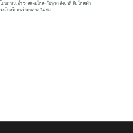
โฆษก ทบ. ย้ำ ชายแดนไทย–กัมพูชา ยังปกติ ยัน ไทยเฝ้า
ระวังเตรียมพร้อมตลอด 24 ชม.