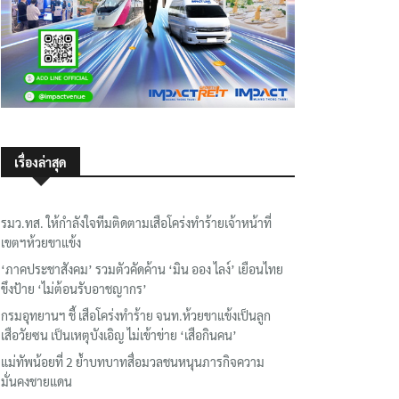
เรื่องล่าสุด
รมว.ทส. ให้กำลังใจทีมติดตามเสือโคร่งทำร้ายเจ้าหน้าที่
เขตฯห้วยขาแข้ง
‘ภาคประชาสังคม’ รวมตัวคัดค้าน ‘มิน ออง ไลง์’ เยือนไทย
ขึงป้าย ‘ไม่ต้อนรับอาชญากร’
กรมอุทยานฯ ชี้ เสือโคร่งทำร้าย จนท.ห้วยขาแข้งเป็นลูก
เสือวัยซน เป็นเหตุบังเอิญ ไม่เข้าข่าย ‘เสือกินคน’
แม่ทัพน้อยที่ 2 ย้ำบทบาทสื่อมวลชนหนุนภารกิจความ
มั่นคงชายแดน