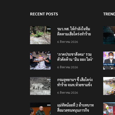
RECENT POSTS
TREN
รมว.ทส. ให้กำลังใจทีม
ติดตามเสือโคร่งทำร้าย
เจ้าหน้าที่เขตฯห้วยขาแข้ง
6 สิงหาคม 2026
‘ภาคประชาสังคม’ รวม
ตัวคัดค้าน ‘มิน ออง ไลง์’
เยือนไทย ขึงป้าย ‘ไม่
6 สิงหาคม 2026
ต้อนรับอาชญากร’
กรมอุทยานฯ ชี้ เสือโคร่ง
ทำร้าย จนท.ห้วยขาแข้ง
เป็นลูกเสือวัยซน เป็นเหตุ
6 สิงหาคม 2026
บังเอิญ ไม่เข้าข่าย ‘เสือ
กินคน’
แม่ทัพน้อยที่ 2 ย้ำบทบาท
สื่อมวลชนหนุนภารกิจ