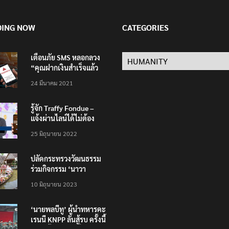
DING NOW
CATEGORIES
เตือนภัย SMS หลอกลวง
Categories
“คุณฝากเงินสำเร็จแล้ว
200,000 บาท”
24 มีนาคม 2021
รู้จัก Traffy Fondue –
แจ้งผ่านไลน์ได้ไม่ต้อง
โหลดแอพใหม่ – แจ้งได้
25 มิถุนายน 2022
ทั่วไทย ไม่ใช่แค่ในกรุง
ปลัดกระทรวงวัฒนธรรม
ร่วมกิจกรรม ‘นาวา
ภิกขาจาร’ แต่งชุดไทย
10 มิถุนายน 2023
ตักบาตรทางน้ำ
‘นายพลบีทู’ ผู้นำทหารคะ
เรนนี KNPP ลั่นสู้รบ ครั้งนี้