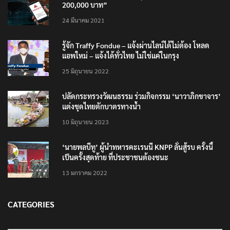
เตือนภัย SMS หลอกลวง “คุณฝากเงินสำเร็จแล้ว
200,000 บาท”
24 มีนาคม 2021
รู้จัก Traffy Fondue – แจ้งผ่านไลน์ได้ไม่ต้อง โหลด
แอพใหม่ – แจ้งได้ทั่วไทย ไม่ใช่แค่ในกรุง
25 มิถุนายน 2022
ปลัดกระทรวงวัฒนธรรม ร่วมกิจกรรม ‘นาวาภิกขาจาร’
แต่งชุดไทยตักบาตรทางน้ำ
10 มิถุนายน 2023
‘นายพลบีทู’ ผู้นำทหารคะเรนนี KNPP ลั่นสู้รบ ครั้งนี้
เป็นครั้งสุดท้าย ที่ประชาชนต้องชนะ
13 มกราคม 2022
CATEGORIES