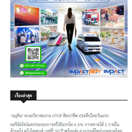
เรื่องล่าสุด
‘อนุทิน’ ควงภริยาชมงาน OTOP ศิลปาชีพ ประทีปไทยวันแรก