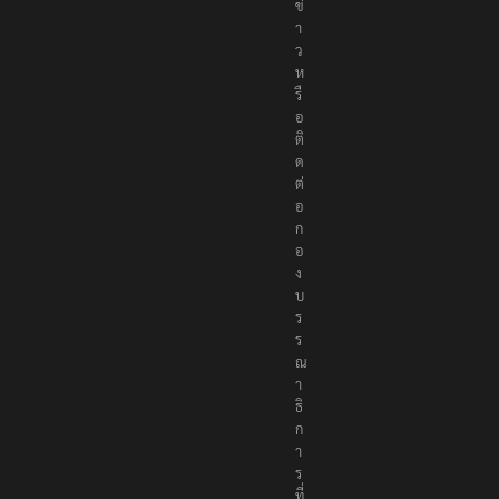
า
ย
ข่
า
ว
ห
รื
อ
ติ
ด
ต่
อ
ก
อ
ง
บ
ร
ร
ณ
า
ธิ
ก
า