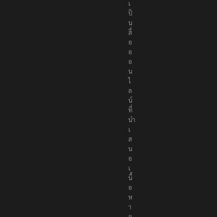
r
s
เ
ป็
น
สื่
อ
อ
อ
น
ไ
ล
น์
ที่
นำ
เ
ส
น
อ
เ
นื้
อ