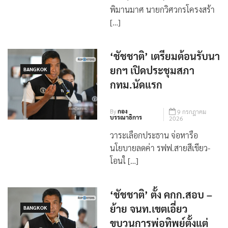
บรรณาธิการ
2026
วันนี้ (10 ก.ค.69) ศ.ดร.อมร
พิมานมาศ นายกวิศวกรโครงสร้า
[…]
‘ชัชชาติ’ เตรียมต้อนรับนา
ยกฯ เปิดประชุมสภา
BANGKOK
กทม.นัดแรก
By
กอง
9 กรกฎาคม
บรรณาธิการ
2026
วาระเลือกประธาน จ่อหารือ
นโยบายลดค่า รฟฟ.สายสีเขียว-
โอนใ […]
‘ชัชชาติ’ ตั้ง คกก.สอบ –