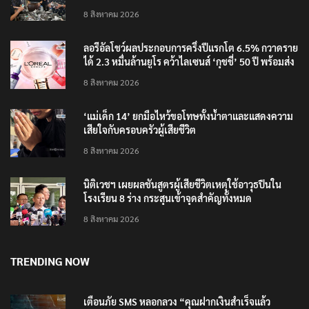
‘อนุทิน’ ควงภริยาชมงาน OTOP ศิลปาชีพ ประทีปไทย
วันแรก
8 สิงหาคม 2026
ลอรีอัลโชว์ผลประกอบการครึ่งปีแรกโต 6.5% กวาดราย
ได้ 2.3 หมื่นล้านยูโร คว้าไลเซนส์ ‘กุชชี่’ 50 ปี พร้อมส่ง
4 แบรนด์ใหม่บุกตลาดไทย
8 สิงหาคม 2026
‘แม่เด็ก 14’ ยกมือไหว้ขอโทษทั้งน้ำตาและแสดงความ
เสียใจกับครอบครัวผู้เสียชีวิต
8 สิงหาคม 2026
นิติเวชฯ เผยผลชันสูตรผู้เสียชีวิตเหตุใช้อาวุธปืนใน
โรงเรียน 8 ร่าง กระสุนเข้าจุดสำคัญทั้งหมด
8 สิงหาคม 2026
TRENDING NOW