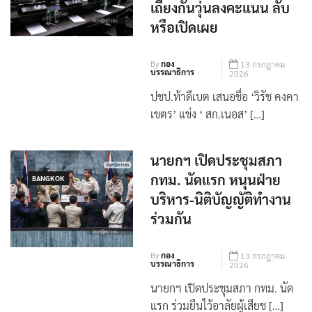
กทม.แข่ง ‘ สก.เนอส’ ก่อน
เถียงกันวุ่นลงคะแนน ลับ
หรือเปิดเผย
By
กอง
13 กรกฎาคม
บรรณาธิการ
2026
ปชป.ท้าดีเบต เสนอชื่อ ‘วิรัช คงคา
เขตร’ แข่ง ‘ สก.เนอส’ […]
นายกฯ เปิดประชุมสภา
กทม. นัดแรก หนุนฝ่าย
BANGKOK
บริหาร-นิติบัญญัติทำงาน
ร่วมกัน
By
กอง
13 กรกฎาคม
บรรณาธิการ
2026