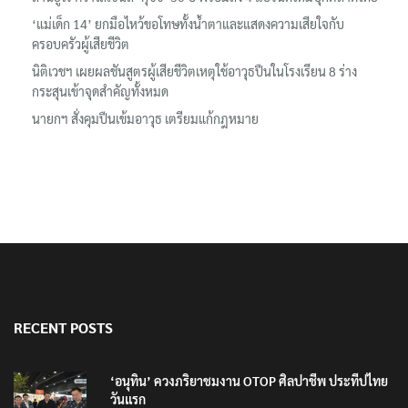
ลอรีอัลโชว์ผลประกอบการครึ่งปีแรกโต 6.5% กวาดรายได้ 2.3 หมื่น
ล้านยูโร คว้าไลเซนส์ ‘กุชชี่’ 50 ปี พร้อมส่ง 4 แบรนด์ใหม่บุกตลาดไทย
‘แม่เด็ก 14’ ยกมือไหว้ขอโทษทั้งน้ำตาและแสดงความเสียใจกับ
ครอบครัวผู้เสียชีวิต
นิติเวชฯ เผยผลชันสูตรผู้เสียชีวิตเหตุใช้อาวุธปืนในโรงเรียน 8 ร่าง
กระสุนเข้าจุดสำคัญทั้งหมด
นายกฯ สั่งคุมปืนเข้มอาวุธ เตรียมแก้กฎหมาย
RECENT POSTS