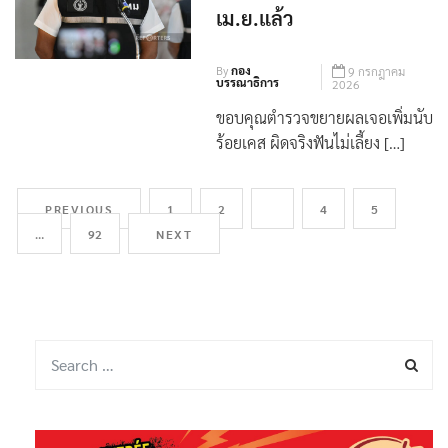
ย้าย จนท.เขตเอี่ยว
BANGKOK
ขบวนการพ่อทิพย์ตั้งแต่
เม.ย.แล้ว
By
กอง
9 กรกฎาคม
บรรณาธิการ
2026
ขอบคุณตำรวจขยายผลเจอเพิ่มนับ
ร้อยเคส ผิดจริงฟันไม่เลี้ยง […]
PREVIOUS
1
2
3
4
5
…
92
NEXT