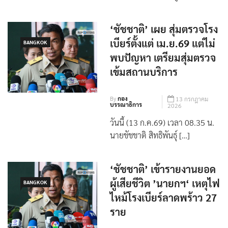
นายกฯ เปิดประชุมสภา กทม. นัด
แรก ร่วมยืนไว้อาลัยผู้เสียช […]
‘ชัชชาติ’ เผย สุ่มตรวจโรง
เบียร์ตั้งแต่ เม.ย.69 แต่ไม่
BANGKOK
พบปัญหา เตรียมสุ่มตรวจ
เข้มสถานบริการ
By
กอง
13 กรกฎาคม
บรรณาธิการ
2026
วันนี้ (13 ก.ค.69) เวลา 08.35 น.
นายชัชชาติ สิทธิพันธุ์ […]
‘ชัชชาติ’ เข้ารายงานยอด
ผู้เสียชีวิต ’นายกฯ‘ เหตุไฟ
BANGKOK
ไหม้โรงเบียร์ลาดพร้าว 27