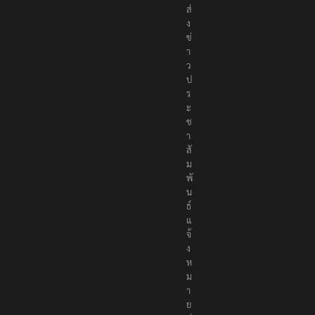
ค
ม
ส่
ง
ข่
า
ว
ป
ร
ะ
ช
า
สั
ม
พั
น
ธ์
แ
จ้
ง
ห
ม