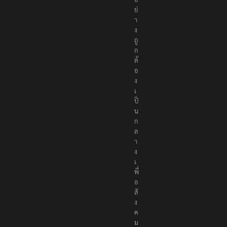
ห
า
อ
ย่
า
ง
ถู
ก
ต้
อ
ง
เ
ป็
น
ก
ล
า
ง
เ
พื่
อ
สั
ง