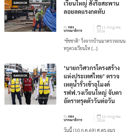
‘ชัชชาติ’ ตรวจถนนทรุดวง
เวียนใหญ่ สั่งรื้อสะพาน
BANGKOK
ลอยลดแรงกดทับ
By
กอง
11 กรกฎาคม
บรรณาธิการ
2026
‘ชัชชาติ’ วิ่งจากบ้านมาตรวจถนน
ทรุดวงเวียนให […]
‘นายกวิศวกรโครงสร้าง
แห่งประเทศไทย’ ตรวจ
BANGKOK
เหตุน้ำรั่วเข้าอุโมงค์
รฟฟ.วงเวียนใหญ่ จับตา
อัตราทรุดตัววันต่อวัน
By
กอง
10 กรกฎาคม