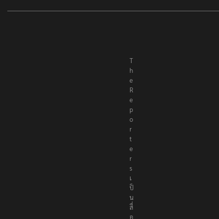
T
h
e
R
e
p
o
r
t
e
r
s
เ
ป็
น
สื่
อ