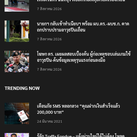
7 สิงหาคม 2026
นายกฯ กลับเข้าทำเนียบฯ พร้อม ผบ.ตร.-ผบช.ก. คาด
ถกปราบปรามอาวุธปืนเถื่อน
7 สิงหาคม 2026
โฆษก ตร. เผยผลสอบเบื้องต้น ผู้ก่อเหตุชอบเล่นเกมใช้
อาวุธปืน-ค้นข้อมูลเหตุรุนแรงก่อนลงมือ
7 สิงหาคม 2026
TRENDING NOW
เตือนภัย SMS หลอกลวง “คุณฝากเงินสำเร็จแล้ว
200,000 บาท”
24 มีนาคม 2021
รู้จัก Traffy Fondue – แจ้งผ่านไลน์ได้ไม่ต้อง โหลด