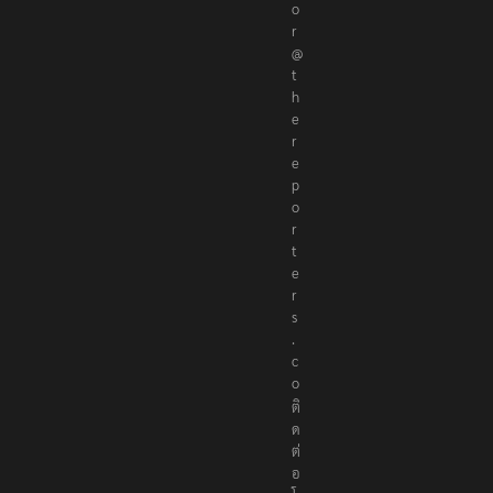
o
r
@
t
h
e
r
e
p
o
r
t
e
r
s
.
c
o
ติ
ด
ต่
อ