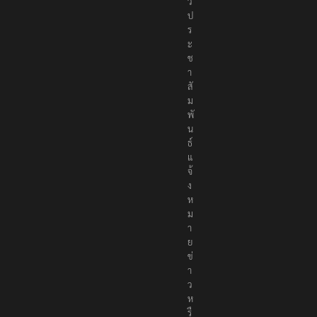
ว
ป
ร
ะ
ช
า
สั
ม
พั
น
ธ์
แ
จ้
ง
ห
ม
า
ย
ข่
า
ว
ห
รื