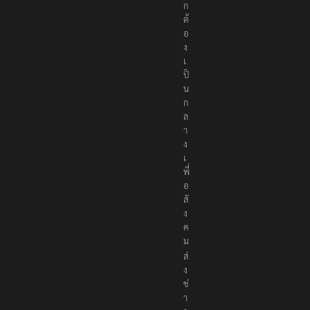
ก
ต้
อ
ง
เ
ป็
น
ก
ล
า
ง
เ
พื่
อ
สั
ง
ค
ม
ส่
ง
ข่
า