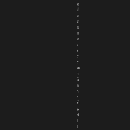
อ
ติ
ด
ต่
อ
ก
อ
ง
บ
ร
ร
ณ
า
ธิ
ก
า
ร
ที่
e
d
i
t