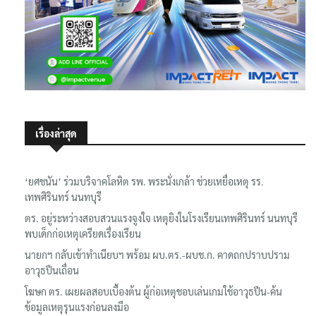
เรื่องล่าสุด
‘ยศชนัน’ ร่วมบริจาคโลหิต รพ. พระนั่งเกล้า ช่วยเหยื่อเหตุ รร.
เทพศิรินทร์ นนทบุรี
ตร. อยู่ระหว่างสอบสวนแรงจูงใจ เหตุยิงในโรงเรียนเทพศิรินทร์ นนทบุรี
พบเด็กก่อเหตุเครียดเรื่องเรียน
นายกฯ กลับเข้าทำเนียบฯ พร้อม ผบ.ตร.-ผบช.ก. คาดถกปราบปราม
อาวุธปืนเถื่อน
โฆษก ตร. เผยผลสอบเบื้องต้น ผู้ก่อเหตุชอบเล่นเกมใช้อาวุธปืน-ค้น
ข้อมูลเหตุรุนแรงก่อนลงมือ