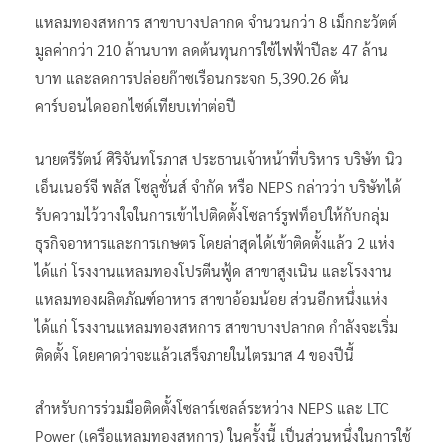
แหลมทองสหการ สาขาบางปลากด จำนวนกว่า 8 เม็กกะวัตต์
มูลค่ากว่า 210 ล้านบาท ลดต้นทุนการใช้ไฟฟ้าปีละ 47 ล้าน
บาท และลดการปล่อยก๊าซเรือนกระจก 5,390.26 ตัน
คาร์บอนไดออกไซด์เทียบเท่าต่อปี
นายตรีรัตน์ ศิริจันทโรภาส ประธานเจ้าหน้าที่บริหาร บริษัท นิว
เอ็นเนอร์จี พลัส โซลูชั่นส์ จำกัด หรือ NEPS กล่าวว่า บริษัทได้
รับความไว้วางใจในการเข้าไปติดตั้งโซลาร์รูฟท็อปให้กับกลุ่ม
ธุรกิจอาหารและการเกษตร โดยล่าสุดได้เข้าติดตั้งแล้ว 2 แห่ง
ได้แก่ โรงงานแหลมทองโปรตีนฟู้ด สาขาสูงเนิน และโรงงาน
แหลมทองผลิตภัณฑ์อาหาร สาขาอ้อมน้อย ส่วนอีกหนึ่งแห่ง
ได้แก่ โรงงานแหลมทองสหการ สาขาบางปลากด กำลังจะเริ่ม
ติดตั้ง โดยคาดว่าจะแล้วเสร็จภายในไตรมาส 4 ของปีนี้
สำหรับการร่วมมือติดตั้งโซลาร์เซลล์ระหว่าง NEPS และ LTC
Power (เครือแหลมทองสหการ) ในครั้งนี้ เป็นส่วนหนึ่งในการใช้