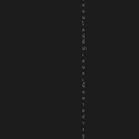
อ
อ
น
ไ
ล
น์
ที่
นำ
เ
ส
น
อ
เ
นื้
อ
ห
า
อ
ย่
า
ง
ถู