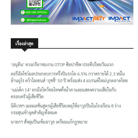
เรื่องล่าสุด
‘อนุทิน’ ควงภริยาชมงาน OTOP ศิลปาชีพ ประทีปไทยวันแรก
ลอรีอัลโชว์ผลประกอบการครึ่งปีแรกโต 6.5% กวาดรายได้ 2.3 หมื่น
ล้านยูโร คว้าไลเซนส์ ‘กุชชี่’ 50 ปี พร้อมส่ง 4 แบรนด์ใหม่บุกตลาดไทย
‘แม่เด็ก 14’ ยกมือไหว้ขอโทษทั้งน้ำตาและแสดงความเสียใจกับ
ครอบครัวผู้เสียชีวิต
นิติเวชฯ เผยผลชันสูตรผู้เสียชีวิตเหตุใช้อาวุธปืนในโรงเรียน 8 ร่าง
กระสุนเข้าจุดสำคัญทั้งหมด
นายกฯ สั่งคุมปืนเข้มอาวุธ เตรียมแก้กฎหมาย