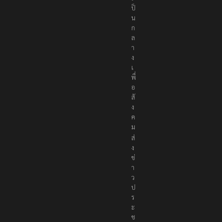
ป็
น
ก
ล
า
ง
เ
พื่
อ
สั
ง
ค
ม
ส่
ง
ข่
า
ว
ป
ร
ะ
ช