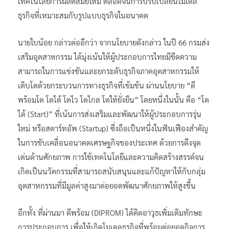
เทคโนโลยีการผลิตสมัยใหม่ ตลอดจนการปรับเปลี่ยนโมเดล
ธุรกิจที่เหมาะสมกับรูปแบบธุรกิจในอนาคต
นายใบน้อย กล่าวต่ออีกว่า จากนโยบายดังกล่าว ในปี 66 กรมส่ง
เสริมอุตสาหกรรม ได้มุ่งเน้นให้ผู้ประกอบการไทยมีขีดความ
สามารถในการแข่งขันและยกระดับธุรกิจภาคอุตสาหกรรมให้
เติบโตด้วยกระบวนการทางธุรกิจที่เข้มข้น ผ่านนโยบาย “ดี
พร้อมโต โตได้ โตไว โตไกล โตให้ยั่งยืน” โดยหนึ่งในนั้น คือ “โต
ได้ (Start)” ที่เน้นการส่งเสริมและพัฒนาให้ผู้ประกอบการรุ่น
ใหม่ หรือสตาร์ทอัพ (Startup) ซึ่งถือเป็นหนึ่งในฟันเฟืองสำคัญ
ในการขับเคลื่อนอนาคตเศรษฐกิจของประเทศ ด้วยการดึงจุด
เด่นด้านศักยภาพ การใช้เทคโนโลยีและความคิดสร้างสรรค์จน
เกิดเป็นนวัตกรรมที่สามารถสนับสนุนและแก้ปัญหาให้กับกลุ่ม
อุตสาหกรรมที่มีมูลค่าสูงมาต่อยอดพัฒนาศักยภาพให้สูงขึ้น
อีกทั้ง ที่ผ่านมา ดีพร้อม (DIPROM) ได้ติดอาวุธเพิ่มเติมทักษะ
การประกอบการ เพื่อให้เกิดโมเดลธุรกิจที่พร้อมต่อยอดกิจการ