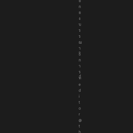
อ
ก
อ
ง
บ
ร
ร
ณ
า
ธิ
ก
า
ร
ที่
e
d
i
t
o
r
@
t
h