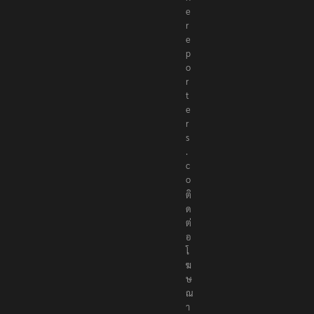
e
r
e
p
o
r
t
e
r
s
.
c
o
ติ
ด
ต่
อ
โ
ฆ
ษ
ณ
า