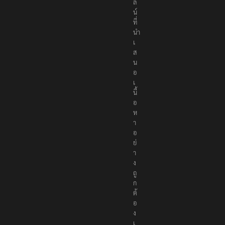
ล
น์
ที่
นำ
เ
ส
น
อ
เ
นื้
อ
ห
า
อ
ย่
า
ง
ถู
ก
ต้
อ
ง
เ