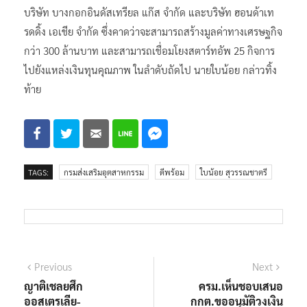
บริษัท บางกอกอินดัสเทรียล แก๊ส จำกัด และบริษัท ฮอนด้าเท
รดดิ้ง เอเชีย จำกัด ซึ่งคาดว่าจะสามารถสร้างมูลค่าทางเศรษฐกิจ
กว่า 300 ล้านบาท และสามารถเชื่อมโยงสตาร์ทอัพ 25 กิจการ
ไปยังแหล่งเงินทุนคุณภาพ ในลำดับถัดไป นายใบน้อย กล่าวทิ้ง
ท้าย
TAGS:
กรมส่งเสริมอุตสาหกรรม
ดีพร้อม
ใบน้อย สุวรรณชาตรี
แนะแนว
Previous
Next
Previous
Next
post:
post:
ญาติเชลยศึก
ครม.เห็นชอบเสนอ
เรื่อง
ออสเตรเลีย-
กกต.ขออนุมัติวงเงิน