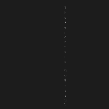
T
h
e
R
e
p
o
r
t
e
r
s
เ
ป็
น
สื่
อ
อ
อ
น
ไ