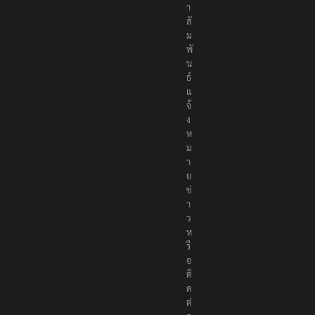
า
สั
ม
พั
น
ธ์
แ
จ้
ง
ห
ม
า
ย
ข่
า
ว
ห
รื
อ
ติ
ด
ต่