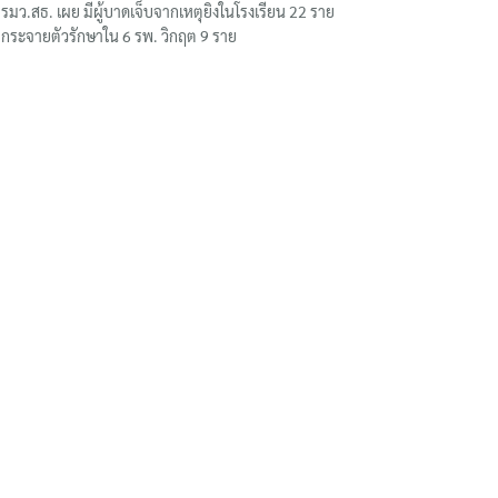
รมว.สธ. เผย มีผู้บาดเจ็บจากเหตุยิงในโรงเรียน 22 ราย
กระจายตัวรักษาใน 6 รพ. วิกฤต 9 ราย