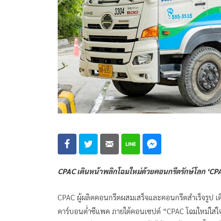
CPAC เดินหน้าพลิกโฉมใหม่ด้วยคอนกรีตรักษ์โลก ‘
CPAC ผู้ผลิตคอนกรีตผสมเสร็จและคอนกรีตสำเร็จรูป เ
คาร์บอนต่ำซีแพค ภายใต้คอนเซปต์ “CPAC โฉมใหม่ใส่ใ