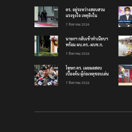
ตร. อยู่ระหว่างสอบสวน
แรงจูงใจ เหตุยิงใน
โรงเรียนเทพศิรินทร์
7 สิงหาคม 2026
นนทบุรี พบเด็กก่อเหตุ
เครียดเรื่องเรียน
นายกฯ กลับเข้าทำเนียบฯ
พร้อม ผบ.ตร.-ผบช.ก.
คาดถกปราบปรามอาวุธ
7 สิงหาคม 2026
ปืนเถื่อน
โฆษก ตร. เผยผลสอบ
เบื้องต้น ผู้ก่อเหตุชอบเล่น
เกมใช้อาวุธปืน-ค้นข้อมูล
7 สิงหาคม 2026
เหตุรุนแรงก่อนลงมือ