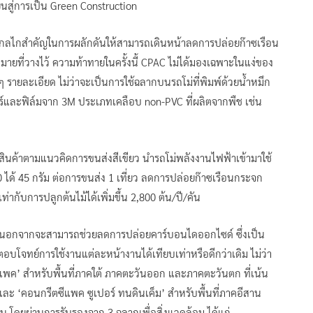
ยืนสู่การเป็น Green Construction
ึ่งกลไกสำคัญในการผลักดันให้สามารถเดินหน้าลดการปล่อยก๊าซเรือน
มายที่วางไว้ ความท้าทายในครั้งนี้ CPAC ไม่ได้มองเฉพาะในแง่ของ
ๆ รายละเอียด ไม่ว่าจะเป็นการใช้ฉลากบนรถโม่ที่พิมพ์ด้วยน้ำหมึก
ร์และฟิล์มจาก 3M ประเภทเคลือบ non-PVC ที่ผลิตจากพืช เช่น
ินค้าตามแนวคิดการขนส่งสีเขียว นำรถโม่พลังงานไฟฟ้าเข้ามาใช้
ได้ 45 กรัม ต่อการขนส่ง 1 เที่ยว ลดการปล่อยก๊าซเรือนกระจก
่ากับการปลูกต้นไม้ได้เพิ่มขึ้น 2,800 ต้น/ปี/คัน
นอกจากจะสามารถช่วยลดการปล่อยคาร์บอนไดออกไซด์ ซึ่งเป็น
โจทย์การใช้งานแต่ละหน้างานได้เทียบเท่าหรือดีกว่าเดิม ไม่ว่า
พค’ สำหรับพื้นที่ภาคใต้ ภาคตะวันออก และภาคตะวันตก ที่เน้น
และ ‘คอนกรีตซีแพค ซูเปอร์ ทนดินเค็ม’ สำหรับพื้นที่ภาคอีสาน
 โดยผ่านการรับรองจาก 3 ฉลากเพื่อสิ่งแวดล้อม ได้แก่