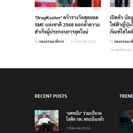
‘DragKooler’ คว้ารางวัลสุดยอด
เปิดตัว บัลม
SME แห่งชาติ 2568 ตอกย้ำความ
ไฟฟ้าญี่ปุ่
สำเร็จผู้ประกอบการยุคใหม่
ภัณฑ์ไฮไลต
By
กองบรรณาธิการ
22 สิงหาคม 2025
By
กองบรรณาธิ
16 พฤศจิกายน
RECENT POSTS
TREN
‘ยศชนัน’ ร่วมบริจาค
โลหิต รพ. พระนั่งเกล้า
ช่วยเหยื่อเหตุ รร.
7 สิงหาคม 2026
เทพศิรินทร์ นนทบุรี