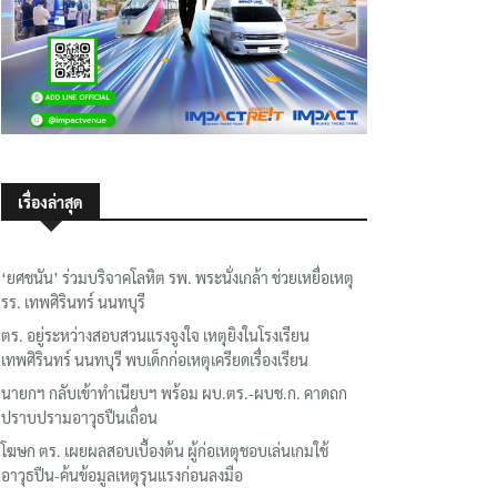
เรื่องล่าสุด
‘ยศชนัน’ ร่วมบริจาคโลหิต รพ. พระนั่งเกล้า ช่วยเหยื่อเหตุ
รร. เทพศิรินทร์ นนทบุรี
ตร. อยู่ระหว่างสอบสวนแรงจูงใจ เหตุยิงในโรงเรียน
เทพศิรินทร์ นนทบุรี พบเด็กก่อเหตุเครียดเรื่องเรียน
นายกฯ กลับเข้าทำเนียบฯ พร้อม ผบ.ตร.-ผบช.ก. คาดถก
ปราบปรามอาวุธปืนเถื่อน
โฆษก ตร. เผยผลสอบเบื้องต้น ผู้ก่อเหตุชอบเล่นเกมใช้
อาวุธปืน-ค้นข้อมูลเหตุรุนแรงก่อนลงมือ