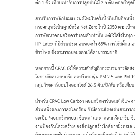
ต่อ 1 คิว เทียบเท่ากับการปลูกต้นไม้ 2.5 ต้น ตอกย้ำจุด
สำหรับการพลิกโฉมแบรนด์ใหม่ในครั้งนี้ นับเป็นอีกหน
กระจกสุทธิเป็นศูนย์หรือ Net Zero ในปี 2050 ตามเป้าห
การพัฒนาคอนกรีตคาร์บอนต่ำเท่านั้น แต่ยังใส่ใจในทุก 
HP-Latex ที่มีส่วนประกอบของน้ำ 65% การใช้สติ๊กเกอ
ข้าวโพด ซึ่งสามารถย่อยสลายได้ตามธรรมชาติ
นอกจากนี้ CPAC ยังให้ความสำคัญถึงกระบวนการจัดส่งส
ในการจัดส่งคอนกรีต ลดปริมาณฝุ่น PM 2.5 และ PM 10 
กลุ่มก๊าซคาร์บอนไดออกไซด์ 26.5 ตัน/ปี/คัน หรือเทียบเท
สำหรับ CPAC Low Carbon คอนกรีตคาร์บอนต่ำซีแพค 
ส่วนหนึ่งของการลดโลกร้อน ยังมีความโดดเด่นสามารถตอบ
จะเป็น ‘คอนกรีตชายเล ซีแพค’ และ ‘คอนกรีตมารีน ซีแ
งานป้องกันโครงสร้างของสิ่งปลูกสร้างใกล้ชายฝั่งทะเล 
ต้านทานการซึมผ่านของคลอไรด์และซัลเฟตที่สะสมใต้ดิน