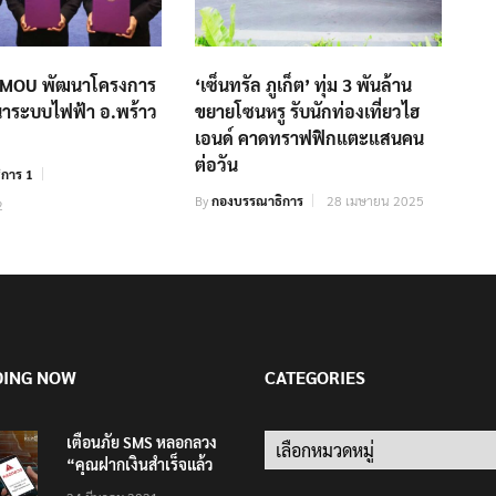
์ MOU พัฒนาโครงการ
‘เซ็นทรัล ภูเก็ต’ ทุ่ม 3 พันล้าน
นาระบบไฟฟ้า อ.พร้าว
ขยายโซนหรู รับนักท่องเที่ยวไฮ
เอนด์ คาดทราฟฟิกแตะแสนคน
ต่อวัน
การ 1
By
กองบรรณาธิการ
28 เมษายน 2025
2
DING NOW
CATEGORIES
เตือนภัย SMS หลอกลวง
Categories
“คุณฝากเงินสำเร็จแล้ว
200,000 บาท”