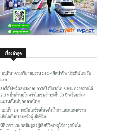
เรื่องล่าสุด
‘อนุทิน’ ควงภริยาชมงาน OTOP ศิลปาชีพ ประทีปไทยวัน
แรก
ลอรีอัลโชว์ผลประกอบการครึ่งปีแรกโต 6.5% กวาดรายได้
2.3 หมื่นล้านยูโร คว้าไลเซนส์ ‘กุชชี่’ 50 ปี พร้อมส่ง 4
แบรนด์ใหม่บุกตลาดไทย
‘แม่เด็ก 14’ ยกมือไหว้ขอโทษทั้งน้ำตาและแสดงความ
เสียใจกับครอบครัวผู้เสียชีวิต
นิติเวชฯ เผยผลชันสูตรผู้เสียชีวิตเหตุใช้อาวุธปืนใน