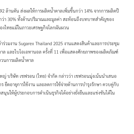
92 ล้านตัน ส่งผลให้การผลิตน้ำตาลเพิ่มขึ้นกว่า 14% จากการผลิตปี
กกว่า 30% ทั้งด้านปริมาณและมูลค่า สะท้อนถึงบทบาทสำคัญของ
ของไทยแม้ในภาวะเศรษฐกิจโลกผันผวน
ข้าร่วมงาน Sugarex Thailand 2025 งานแสดงสินค้าและการประชุม
้ำตาล และไบโอเอทานอล ครั้งที่ 11 เพื่อแสดงศักยภาพของผลิตภัณฑ์
ะบวนการผลิตน้ำตาล
หญ่ บริษัท เชฟรอน (ไทย) จำกัด กล่าวว่า เชฟรอนมุ่งเน้นนำเสนอ
ักร ยืดอายุการใช้งาน และลดการใช้จ่ายด้านการบำรุงรักษา ควบคู่กับ
ุนให้ผู้ประกอบการดำเนินธุรกิจได้อย่างยั่งยืนและแข่งขันได้ใน