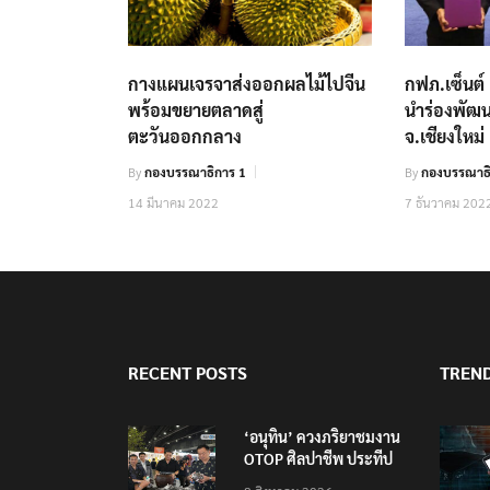
กางแผนเจรจาส่งออกผลไม้ไปจีน
กฟภ.เซ็นต
พร้อมขยายตลาดสู่
นำร่องพัฒ
ตะวันออกกลาง
จ.เชียงใหม่
By
กองบรรณาธิการ 1
By
กองบรรณาธิ
14 มีนาคม 2022
7 ธันวาคม 202
RECENT POSTS
TREN
‘อนุทิน’ ควงภริยาชมงาน
OTOP ศิลปาชีพ ประทีป
ไทยวันแรก