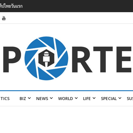
รายได้ 2.3 หมื่นล้านยูโร คว้าไลเซนส์ ‘กุชชี่’ 50 ปี พร้อมส่ง 4 แบรนด์ใหม่บ
ITICS
BIZ
NEWS
WORLD
LIFE
SPECIAL
SU