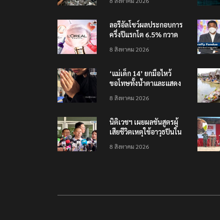
8 สิงหาคม 2026
ลอรีอัลโชว์ผลประกอบการ
ครึ่งปีแรกโต 6.5% กวาด
รายได้ 2.3 หมื่นล้านยูโร
8 สิงหาคม 2026
คว้าไลเซนส์ ‘กุชชี่’ 50 ปี
พร้อมส่ง 4 แบรนด์ใหม่บุก
‘แม่เด็ก 14’ ยกมือไหว้
ตลาดไทย
ขอโทษทั้งน้ำตาและแสดง
ความเสียใจกับครอบครัวผู้
8 สิงหาคม 2026
เสียชีวิต
นิติเวชฯ เผยผลชันสูตรผู้
เสียชีวิตเหตุใช้อาวุธปืนใน
โรงเรียน 8 ร่าง กระสุนเข้า
8 สิงหาคม 2026
จุดสำคัญทั้งหมด