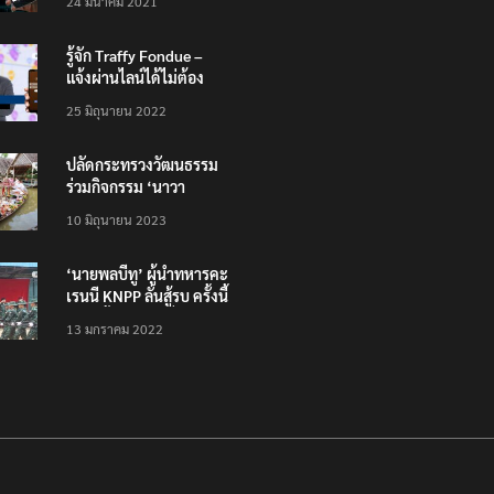
24 มีนาคม 2021
รู้จัก Traffy Fondue –
แจ้งผ่านไลน์ได้ไม่ต้อง
โหลดแอพใหม่ – แจ้งได้
25 มิถุนายน 2022
ทั่วไทย ไม่ใช่แค่ในกรุง
ปลัดกระทรวงวัฒนธรรม
ร่วมกิจกรรม ‘นาวา
ภิกขาจาร’ แต่งชุดไทย
10 มิถุนายน 2023
ตักบาตรทางน้ำ
‘นายพลบีทู’ ผู้นำทหารคะ
เรนนี KNPP ลั่นสู้รบ ครั้งนี้
เป็นครั้งสุดท้าย ที่
13 มกราคม 2022
ประชาชนต้องชนะ