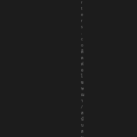
r
t
e
r
s
.
c
o
ติ
ด
ต่
อ
โ
ฆ
ษ
ณ
า
/
ส
นั
บ
ส