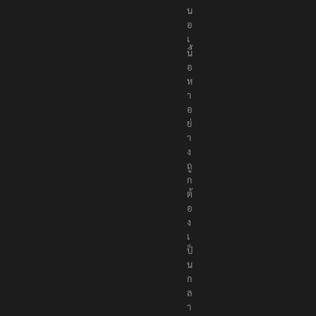
น
อ
เ
นื้
อ
ห
า
อ
ย่
า
ง
ถู
ก
ต้
อ
ง
เ
ป็
น
ก
ล
า