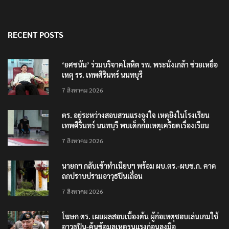
RECENT POSTS
‘ยศชนัน’ ร่วมบริจาคโลหิต รพ. พระนั่งเกล้า ช่วยเหยื่อ
เหตุ รร. เทพศิรินทร์ นนทบุรี
7 สิงหาคม 2026
ตร. อยู่ระหว่างสอบสวนแรงจูงใจ เหตุยิงในโรงเรียน
เทพศิรินทร์ นนทบุรี พบเด็กก่อเหตุเครียดเรื่องเรียน
7 สิงหาคม 2026
นายกฯ กลับเข้าทำเนียบฯ พร้อม ผบ.ตร.-ผบช.ก. คาด
ถกปราบปรามอาวุธปืนเถื่อน
7 สิงหาคม 2026
โฆษก ตร. เผยผลสอบเบื้องต้น ผู้ก่อเหตุชอบเล่นเกมใช้
อาวุธปืน-ค้นข้อมูลเหตุรุนแรงก่อนลงมือ