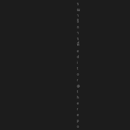
ร
ณ
า
ธิ
ก
า
ร
ที่
e
d
i
t
o
r
@
t
h
e
r
e
p
o