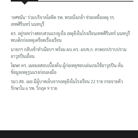
‘ยศชนัน’ ร่วมบริจาคโลหิต รพ. พระนั่งเกล้า ช่วยเหยื่อเหตุ รร.
เทพศิรินทร์ นนทบุรี
ตร. อยู่ระหว่างสอบสวนแรงจูงใจ เหตุยิงในโรงเรียนเทพศิรินทร์ นนทบุรี
พบเด็กก่อเหตุเครียดเรื่องเรียน
นายกฯ กลับเข้าทำเนียบฯ พร้อม ผบ.ตร.-ผบช.ก. คาดถกปราบปราม
อาวุธปืนเถื่อน
โฆษก ตร. เผยผลสอบเบื้องต้น ผู้ก่อเหตุชอบเล่นเกมใช้อาวุธปืน-ค้น
ข้อมูลเหตุรุนแรงก่อนลงมือ
รมว.สธ. เผย มีผู้บาดเจ็บจากเหตุยิงในโรงเรียน 22 ราย กระจายตัว
รักษาใน 6 รพ. วิกฤต 9 ราย