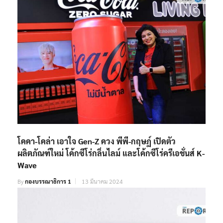
โคคา-โคล่า เอาใจ Gen-Z ควง พีพี-กฤษฏ์ เปิดตัว
ผลิตภัณฑ์ใหม่ โค้กซีโร่กลิ่นไลม์ และโค้กซีโร่ครีเอชั่นส์ K-
Wave
By
กองบรรณาธิการ 1
13 มีนาคม 2024