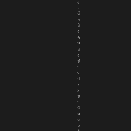
ง
เ
พื่
อ
สั
ง
ค
ม
ส่
ง
ข่
า
ว
ป
ร
ะ
ช
า
สั
ม
พั
น