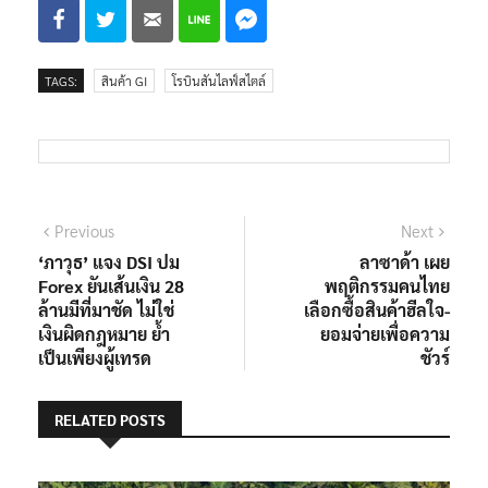
TAGS:
สินค้า GI
โรบินสันไลฟ์สไตล์
แนะแนว
Previous
Next
Previous
Next
post:
post:
‘ภาวุธ’ แจง DSI ปม
ลาซาด้า เผย
เรื่อง
Forex ยันเส้นเงิน 28
พฤติกรรมคนไทย
ล้านมีที่มาชัด ไม่ใช่
เลือกซื้อสินค้าฮีลใจ-
เงินผิดกฎหมาย ย้ำ
ยอมจ่ายเพื่อความ
เป็นเพียงผู้เทรด
ชัวร์
RELATED POSTS