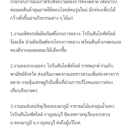
ประกอบการมีโอกาสรับฟังความต้องการของตลาด เพื่อนำไป
ต่อยอดสินค้าคุณภาพให้ตอบโจทย์คนรุ่นใหม่ นักท่องเที่ยวได้
กว้างยิ่งขึ้นผ่านกิจกรรมต่าง ๆ ได้แก่
1.งานมหัศจรรย์ผลิตภัณฑ์โครงการหลวง: โรบินสันไลฟ์สไตล์
ร้อยเอ็ด นำผลิตภัณฑ์จากโครงการหลวง พร้อมสินค้าเกษตรและ
ของดีจากยอดดอยมาให้เลือกซื้อ
2.งานลองกองยะลา: โรบินสันไลฟ์สไตล์ ราชพฤกษ์ ร่วมกับ
พาณิชย์จังหวัด ส่งเสริมเกษตรกรและชาวสวนเพิ่มช่องทางการ
ตลาด กระตุ้นเศรษฐกิจในพื้นที่ผ่านการบริโภคและการท่อง
เที่ยวเชิงเกษตร
3.งานมนต์เสน่ห์ทุเรียนทองผาภูมิ ราชาผลไม้แห่งลุ่มน้ำแคว:
โรบินสันไลฟ์สไตล์ กาญจนบุรี จัดเทศกาลทุเรียนจากสวน
อ.ทองผาภูมิ จ.กาญจนบุรี ส่งถึงผู้บริโภค