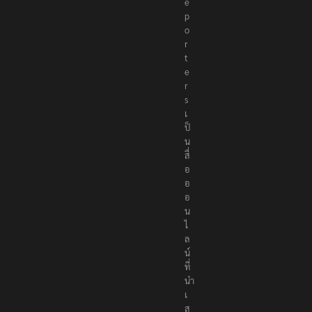
e
p
o
r
t
e
r
s
เ
ป็
น
สื่
อ
อ
อ
น
ไ
ล
น์
ที่
นำ
เ
ส