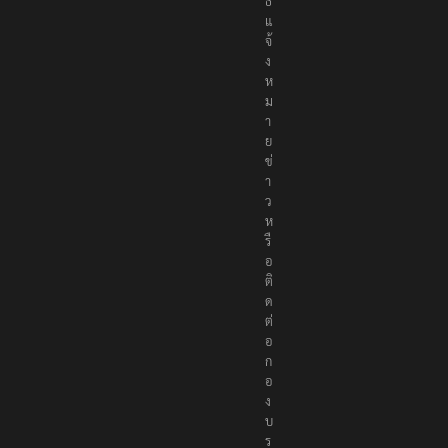
ธ์
แ
จ้
ง
ห
ม
า
ย
ข่
า
ว
ห
รื
อ
ติ
ด
ต่
อ
ก
อ
ง
บ
ร