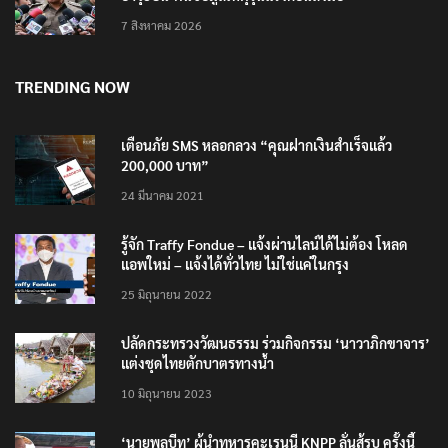
7 สิงหาคม 2026
TRENDING NOW
เตือนภัย SMS หลอกลวง “คุณฝากเงินสำเร็จแล้ว
200,000 บาท”
24 มีนาคม 2021
รู้จัก Traffy Fondue – แจ้งผ่านไลน์ได้ไม่ต้อง โหลด
แอพใหม่ – แจ้งได้ทั่วไทย ไม่ใช่แค่ในกรุง
25 มิถุนายน 2022
ปลัดกระทรวงวัฒนธรรม ร่วมกิจกรรม ‘นาวาภิกขาจาร’
แต่งชุดไทยตักบาตรทางน้ำ
10 มิถุนายน 2023
‘นายพลบีทู’ ผู้นำทหารคะเรนนี KNPP ลั่นสู้รบ ครั้งนี้