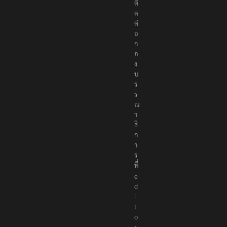
ติ
ด
ต่
อ
ก
อ
ง
บ
ร
ร
ณ
า
ธิ
ก
า
ร
ที่
e
d
i
t
o
r