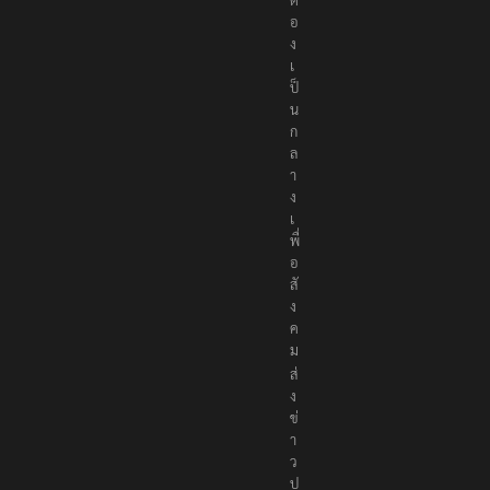
อ
ง
เ
ป็
น
ก
ล
า
ง
เ
พื่
อ
สั
ง
ค
ม
ส่
ง
ข่
า
ว
ป