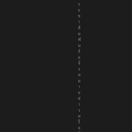
ร
ะ
ช
า
สั
ม
พั
น
ธ์
แ
จ้
ง
ห
ม
า
ย
ข่
า
ว
ห
รื
อ