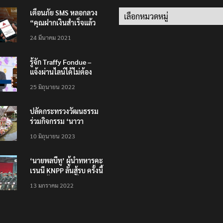
เตือนภัย SMS หลอกลวง
Categories
“คุณฝากเงินสำเร็จแล้ว
200,000 บาท”
24 มีนาคม 2021
รู้จัก Traffy Fondue –
แจ้งผ่านไลน์ได้ไม่ต้อง
โหลดแอพใหม่ – แจ้งได้
25 มิถุนายน 2022
ทั่วไทย ไม่ใช่แค่ในกรุง
ปลัดกระทรวงวัฒนธรรม
ร่วมกิจกรรม ‘นาวา
ภิกขาจาร’ แต่งชุดไทย
10 มิถุนายน 2023
ตักบาตรทางน้ำ
‘นายพลบีทู’ ผู้นำทหารคะ
เรนนี KNPP ลั่นสู้รบ ครั้งนี้
เป็นครั้งสุดท้าย ที่
13 มกราคม 2022
ประชาชนต้องชนะ