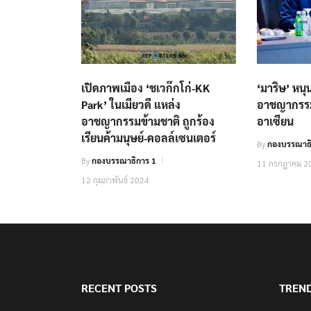
เปิดภาพเมือง ‘ชเวก๊กโก่-KK
‘มาริษ’ หนุ
Park’ ในเมียวดี แหล่ง
อาชญากรรม
อาชญากรรมข้ามชาติ ถูกร้อง
อาเซียน
เรียนค้ามนุษย์-คอลล์เซนเตอร์
By
กองบรรณาธ
By
กองบรรณาธิการ 1
11 กรกฎาคม 2
12 กุมภาพันธ์ 2024
RECENT POSTS
TREN