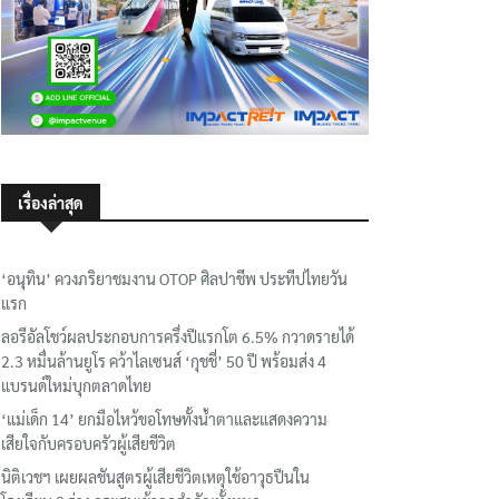
เรื่องล่าสุด
‘อนุทิน’ ควงภริยาชมงาน OTOP ศิลปาชีพ ประทีปไทยวัน
แรก
ลอรีอัลโชว์ผลประกอบการครึ่งปีแรกโต 6.5% กวาดรายได้
2.3 หมื่นล้านยูโร คว้าไลเซนส์ ‘กุชชี่’ 50 ปี พร้อมส่ง 4
แบรนด์ใหม่บุกตลาดไทย
‘แม่เด็ก 14’ ยกมือไหว้ขอโทษทั้งน้ำตาและแสดงความ
เสียใจกับครอบครัวผู้เสียชีวิต
นิติเวชฯ เผยผลชันสูตรผู้เสียชีวิตเหตุใช้อาวุธปืนใน