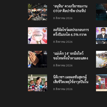
‘อนุทิน’ ควงภริยาชมงาน
OTOP ศิลปาชีพ ประทีป
ไทยวันแรก
8 สิงหาคม 2026
ลอรีอัลโชว์ผลประกอบการ
ครึ่งปีแรกโต 6.5% กวาด
รายได้ 2.3 หมื่นล้านยูโร
8 สิงหาคม 2026
คว้าไลเซนส์ ‘กุชชี่’ 50 ปี
พร้อมส่ง 4 แบรนด์ใหม่บุก
‘แม่เด็ก 14’ ยกมือไหว้
ตลาดไทย
ขอโทษทั้งน้ำตาและแสดง
ความเสียใจกับครอบครัวผู้
8 สิงหาคม 2026
เสียชีวิต
นิติเวชฯ เผยผลชันสูตรผู้
เสียชีวิตเหตุใช้อาวุธปืนใน
โรงเรียน 8 ร่าง กระสุนเข้า
8 สิงหาคม 2026
จุดสำคัญทั้งหมด