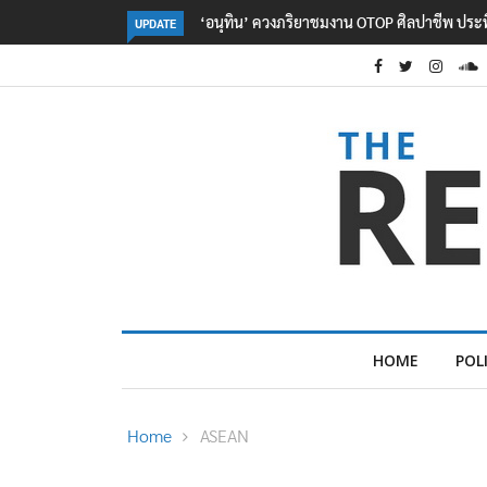
OTOP ศิลปาชีพ ประทีปไทยวันแรก
ลอรีอัลโชว์ผลประกอบการครึ่งปีแรกโต 6.5% 
UPDATE
2.3 หมื่นล้านยูโร คว้าไลเซนส์ ‘กุชชี่’ 50 ปี พร
ใหม่บุกตลาดไทย
HOME
POL
Home
ASEAN