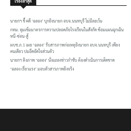
เรื่องล่าสุด
นายกฯ ชี้ คดี ‘ฉลอง’ บุกยิงนายก อบจ.นนทบุรี ไม่มีละเว้น
กทม. คุมเข้มมาตรการความปลอดภัยโรงเรียนในสังกัด ซ้อมแผนฉุกเฉิน
หนี-ซ่อน-สู้
ผบช.ภ.1 เผย ‘ฉลอง’ รับสารภาพก่อเหตุยิงนายก อบจ.นนทบุรี เพียง
คนเดียว ปมอึดอัดใจส่วนตัว
นายกฯ ติงภาพ ‘ฉลอง’ นั่งแถลงข่าวกำชับ ต้องดำเนินการเด็ดขาด
‘ฉลอง เรี่ยวแรง’ มอบตัวสารภาพยิงจริง