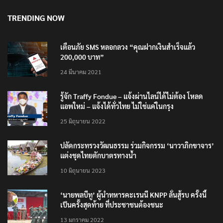
TRENDING NOW
เตือนภัย SMS หลอกลวง “คุณฝากเงินสำเร็จแล้ว
200,000 บาท”
24 มีนาคม 2021
รู้จัก Traffy Fondue – แจ้งผ่านไลน์ได้ไม่ต้อง โหลด
แอพใหม่ – แจ้งได้ทั่วไทย ไม่ใช่แค่ในกรุง
25 มิถุนายน 2022
ปลัดกระทรวงวัฒนธรรม ร่วมกิจกรรม ‘นาวาภิกขาจาร’
แต่งชุดไทยตักบาตรทางน้ำ
10 มิถุนายน 2023
‘นายพลบีทู’ ผู้นำทหารคะเรนนี KNPP ลั่นสู้รบ ครั้งนี้
เป็นครั้งสุดท้าย ที่ประชาชนต้องชนะ
13 มกราคม 2022