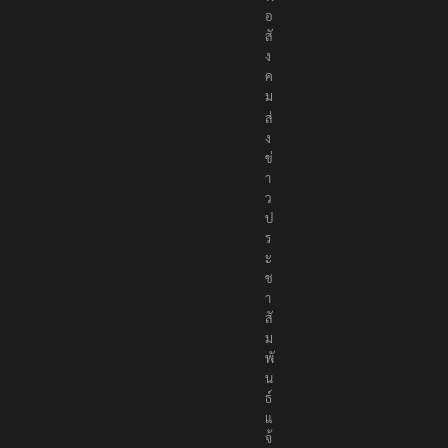
อ
สั
ง
ค
ม
ส่
ง
ข่
า
ว
ป
ร
ะ
ช
า
สั
ม
พั
น
ธ์
แ
จ้