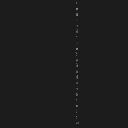
ง
ห
ม
า
ย
ข่
า
ว
ห
รื
อ
ติ
ด
ต่
อ
ก
อ
ง
บ
ร
ร
ณ