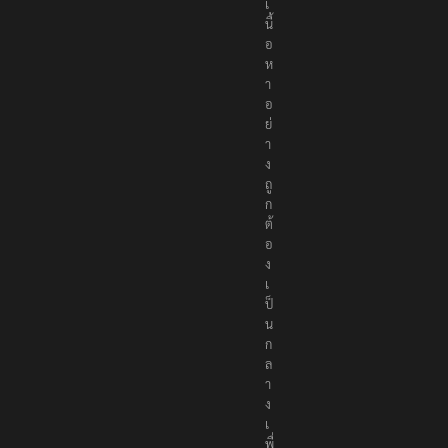
เ
นื้
อ
ห
า
อ
ย่
า
ง
ถู
ก
ต้
อ
ง
เ
ป็
น
ก
ล
า
ง
เ
พื่