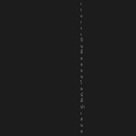
r
t
e
r
s
เ
ป็
น
สื่
อ
อ
อ
น
ไ
ล
น์
ที่
นำ
เ
ส
น
อ