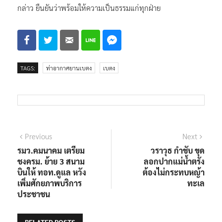
กล่าว ยืนยันว่าพร้อมให้ความเป็นธรรมแก่ทุกฝ่าย
TAGS:
ท่าอากาศยานเบตง
เบตง
แนะแนว
Previous
Next
Previous
Next
post:
post:
รมว.คมนาคม เตรียม
วราวุธ กำชับ ขุด
เรื่อง
ชงครม. ย้าย 3 สนาม
ลอกปากแม่น้ำตรัง
บินให้ ทอท.ดูแล หวัง
ต้องไม่กระทบหญ้า
เพิ่มศักยภาพบริการ
ทะเล
ประชาชน
RELATED POSTS