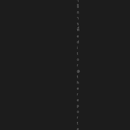
า
ธิ
ก
า
ร
ที่
e
d
i
t
o
r
@
t
h
e
r
e
p
o
r
t
e