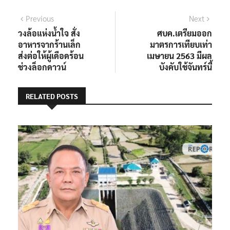
แนะแนว
Previous
Next
Previous
Next
post:
post:
วงล้อแห่งน้ำใจ สั่ง
ศบค.เตรียมออก
เรื่อง
อาหารจากร้านเล็ก
มาตรการเทียบเท่า
ส่งต่อให้ผู้เดือดร้อน
เมษายน 2563 มีผล
ช่วงล็อกดาวน์
บังคับใช้จันทร์นี้
RELATED POSTS