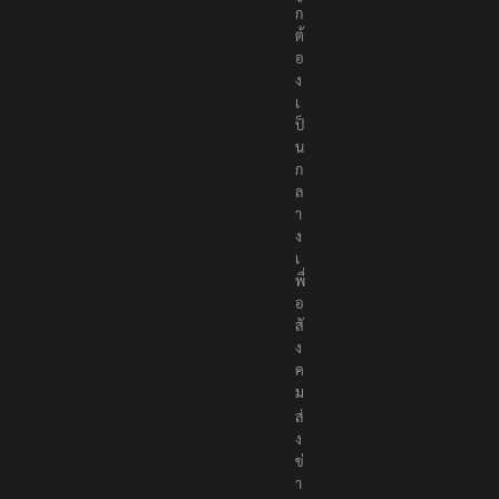
ก
ต้
อ
ง
เ
ป็
น
ก
ล
า
ง
เ
พื่
อ
สั
ง
ค
ม
ส่
ง
ข่
า