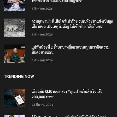
ไทย ขึงป้าย ‘ไม่ต้อนรับอาชญากร’
6 สิงหาคม 2026
กรมอุทยานฯ ชี้ เสือโคร่งทำร้าย จนท.ห้วยขาแข้งเป็นลูก
เสือวัยซน เป็นเหตุบังเอิญ ไม่เข้าข่าย ‘เสือกินคน’
6 สิงหาคม 2026
แม่ทัพน้อยที่ 2 ย้ำบทบาทสื่อมวลชนหนุนภารกิจความ
มั่นคงชายแดน
6 สิงหาคม 2026
TRENDING NOW
เตือนภัย SMS หลอกลวง “คุณฝากเงินสำเร็จแล้ว
200,000 บาท”
24 มีนาคม 2021