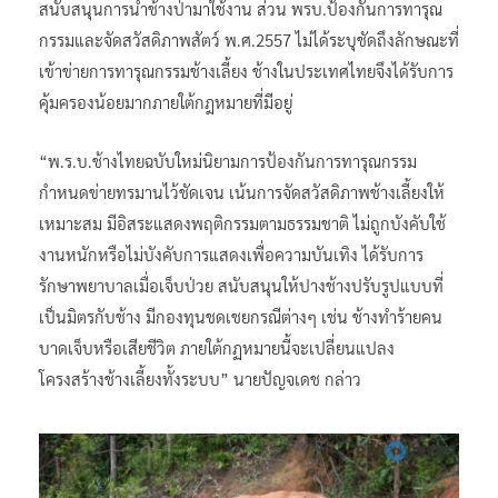
สนับสนุนการนำช้างป่ามาใช้งาน ส่วน พรบ.ป้องกันการทารุณ
กรรมและจัดสวัสดิภาพสัตว์ พ.ศ.2557 ไม่ได้ระบุชัดถึงลักษณะที่
เข้าข่ายการทารุณกรรมช้างเลี้ยง ช้างในประเทศไทยจึงได้รับการ
คุ้มครองน้อยมากภายใต้กฎหมายที่มีอยู่
“พ.ร.บ.ช้างไทยฉบับใหม่นิยามการป้องกันการทารุณกรรม
กำหนดข่ายทรมานไว้ชัดเจน เน้นการจัดสวัสดิภาพช้างเลี้ยงให้
เหมาะสม มีอิสระแสดงพฤติกรรมตามธรรมชาติ ไม่ถูกบังคับใช้
งานหนักหรือไม่บังคับการแสดงเพื่อความบันเทิง ได้รับการ
รักษาพยาบาลเมื่อเจ็บป่วย สนับสนุนให้ปางช้างปรับรูปแบบที่
เป็นมิตรกับช้าง มีกองทุนชดเชยกรณีต่างๆ เช่น ช้างทำร้ายคน
บาดเจ็บหรือเสียชีวิต ภายใต้กฏหมายนี้จะเปลี่ยนแปลง
โครงสร้างช้างเลี้ยงทั้งระบบ” นายปัญจเดช กล่าว