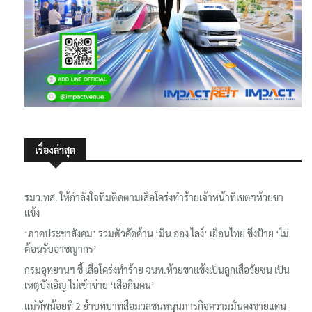
เรื่องล่าสุด
รมว.ทส. ให้กำลังใจทีมติดตามเสือโคร่งทำร้ายเจ้าหน้าที่เขตฯห้วยขา
แข้ง
‘ภาคประชาสังคม’ รวมตัวคัดค้าน ‘มิน ออง ไลง์’ เยือนไทย ขึงป้าย ‘ไม่
ต้อนรับอาชญากร’
กรมอุทยานฯ ชี้ เสือโคร่งทำร้าย จนท.ห้วยขาแข้งเป็นลูกเสือวัยซน เป็น
เหตุบังเอิญ ไม่เข้าข่าย ‘เสือกินคน’
แม่ทัพน้อยที่ 2 ย้ำบทบาทสื่อมวลชนหนุนภารกิจความมั่นคงชายแดน