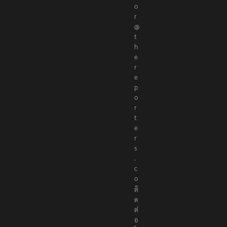
o
r
@
t
h
e
r
e
p
o
r
t
e
r
s
.
c
o
ติ
ด
ต่
อ