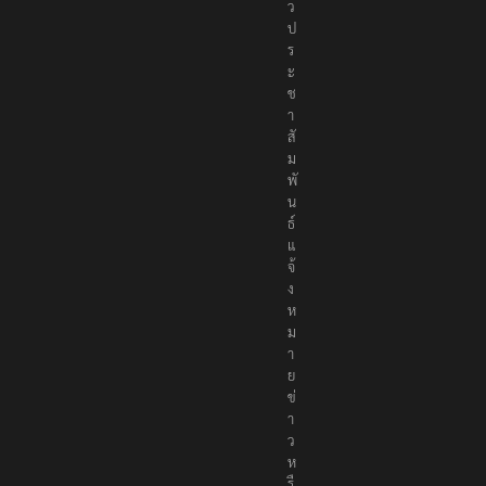
ว
ป
ร
ะ
ช
า
สั
ม
พั
น
ธ์
แ
จ้
ง
ห
ม
า
ย
ข่
า
ว
ห
รื