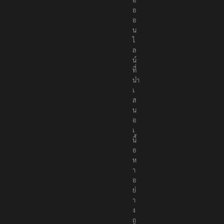
อ
อ
น
ไ
ล
น์
ที่
นำ
เ
ส
น
อ
เ
นื้
อ
ห
า
อ
ย่
า
ง
ถู