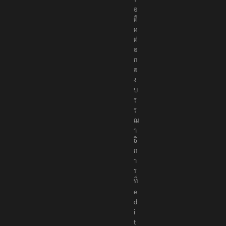
อ
ติ
ด
ต่
อ
ก
อ
ง
บ
ร
ร
ณ
า
ธิ
ก
า
ร
ที่
e
d
i
t