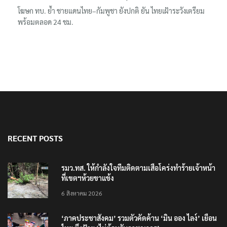
โฆษก ทบ. ย้ำ ชายแดนไทย–กัมพูชา ยังปกติ ยัน ไทยเฝ้าระวังเตรียม
พร้อมตลอด 24 ชม.
RECENT POSTS
รมว.ทส. ให้กำลังใจทีมติดตามเสือโคร่งทำร้ายเจ้าหน้า
ที่เขตฯห้วยขาแข้ง
6 สิงหาคม 2026
‘ภาคประชาสังคม’ รวมตัวคัดค้าน ‘มิน ออง ไลง์’ เยือน