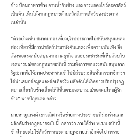
ช้าง ป้อนอาหารช้าง อาบน้ำกับช้าง และการแสดงโชว์ละครสัตว์
เป็นต้น เห็นได้จากกฏหมายด้านสวัสดิภาพสัตว์ของประเทศ
เหล่านั้น
“ตัวอย่างเช่น สมาคมท่องเที่ยวยุโรปประกาศไม่สนับสนุนแหล่ง
ท่องเที่ยวที่มีการนำสัตว์ป่ามาบังคับแสดงเพื่อความบันเทิง จึง
ต้องขอแรงสนับสนุนจากภาคธุรกิจ และประชาชนที่เห็นด้วยกับ
เจตนารมณ์ของกฏหมายฉบับนี้ รวมทั้งการขอแรงสนับสนุนจาก
รัฐสภาเพื่อให้ภาคประชาชนเข้าไปมีส่วนร่วมในชั้นกรรมาธิการฯ
ได้นำเสนอข้อมูลและข้อเท็จจริง ผลักดันให้เกิดการปรับปรุงกฏ
หมายเกี่ยวกับช้างเลี้ยงให้ดีขึ้นตามเจตนารมณ์ของคนไทยผู้รัก
ช้าง” นายปัญจเดช กล่าว
นายหาญณรงค์ เยาวเลิศ เครือข่ายภาคประชาชนที่ร่วมร่างและ
ผลักดันร่างกฎหมายฉบับนี้ กล่าวว่า ภายใต้ร่าง พ.ร.บ.ฉบับนี้
ช้างไทยจะไม่ใช่สัตว์พาหนะตามกฎหมายเก่าอีกต่อไป เพราะ