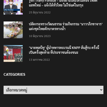
รู้จัก Traffy Fondue – แจ้งผ่านไลน์ได้ไม่ต้อง โหลด
แอพใหม่ – แจ้งได้ทั่วไทย ไม่ใช่แค่ในกรุง
25 มิถุนายน 2022
ปลัดกระทรวงวัฒนธรรม ร่วมกิจกรรม ‘นาวาภิกขาจาร’
แต่งชุดไทยตักบาตรทางน้ำ
10 มิถุนายน 2023
‘นายพลบีทู’ ผู้นำทหารคะเรนนี KNPP ลั่นสู้รบ ครั้งนี้
เป็นครั้งสุดท้าย ที่ประชาชนต้องชนะ
13 มกราคม 2022
CATEGORIES
Categories