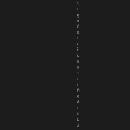
ย่
า
ง
ถู
ก
ต้
อ
ง
เ
ป็
น
ก
ล
า
ง
เ
พื่
อ
สั
ง
ค
ม