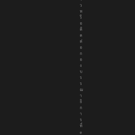
า
ว
ห
รื
อ
ติ
ด
ต่
อ
ก
อ
ง
บ
ร
ร
ณ
า
ธิ
ก
า
ร
ที่