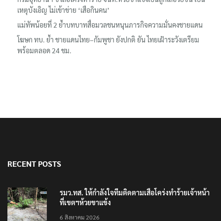
กรมอุทยานฯ ชี้ เสือโคร่งทำร้าย จนท.ห้วยขาแข้งเป็นลูกเสือวัยซน เป็น
เหตุบังเอิญ ไม่เข้าข่าย ‘เสือกินคน’
แม่ทัพน้อยที่ 2 ย้ำบทบาทสื่อมวลชนหนุนภารกิจความมั่นคงชายแดน
โฆษก ทบ. ย้ำ ชายแดนไทย–กัมพูชา ยังปกติ ยัน ไทยเฝ้าระวังเตรียม
พร้อมตลอด 24 ชม.
RECENT POSTS
รมว.ทส. ให้กำลังใจทีมติดตามเสือโคร่งทำร้ายเจ้าหน้า
ที่เขตฯห้วยขาแข้ง