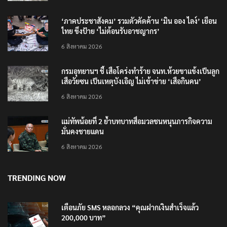
6 สิงหาคม 2026
‘ภาคประชาสังคม’ รวมตัวคัดค้าน ‘มิน ออง ไลง์’ เยือน
ไทย ขึงป้าย ‘ไม่ต้อนรับอาชญากร’
6 สิงหาคม 2026
กรมอุทยานฯ ชี้ เสือโคร่งทำร้าย จนท.ห้วยขาแข้งเป็นลูก
เสือวัยซน เป็นเหตุบังเอิญ ไม่เข้าข่าย ‘เสือกินคน’
6 สิงหาคม 2026
แม่ทัพน้อยที่ 2 ย้ำบทบาทสื่อมวลชนหนุนภารกิจความ
มั่นคงชายแดน
6 สิงหาคม 2026
TRENDING NOW
เตือนภัย SMS หลอกลวง “คุณฝากเงินสำเร็จแล้ว