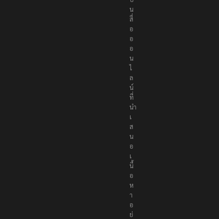
ป็
น
สื่
อ
อ
อ
น
ไ
ล
น์
ที่
นำ
เ
ส
น
อ
เ
นื้
อ
ห
า
อ