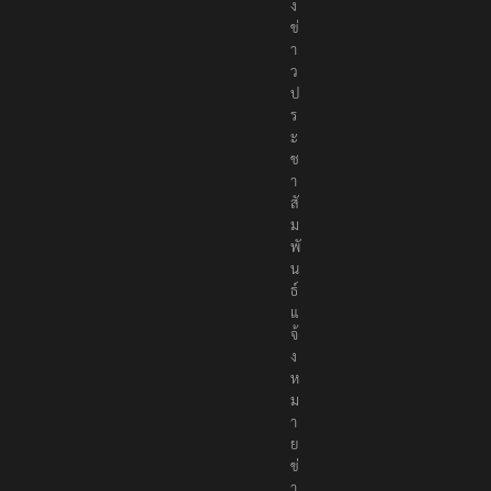
ส่
ง
ข่
า
ว
ป
ร
ะ
ช
า
สั
ม
พั
น
ธ์
แ
จ้
ง
ห
ม
า
ย
ข่