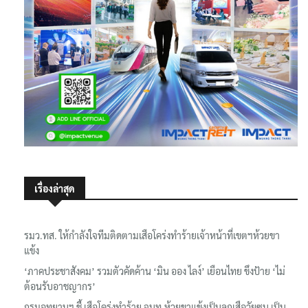
เรื่องล่าสุด
รมว.ทส. ให้กำลังใจทีมติดตามเสือโคร่งทำร้ายเจ้าหน้าที่เขตฯห้วยขา
แข้ง
‘ภาคประชาสังคม’ รวมตัวคัดค้าน ‘มิน ออง ไลง์’ เยือนไทย ขึงป้าย ‘ไม่
ต้อนรับอาชญากร’