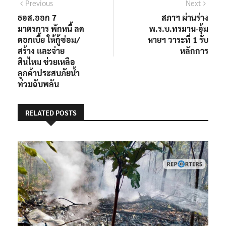
แนะแนว
Previous
Next
Previous
Next
post:
post:
ธอส.ออก 7
สภาฯ ผ่านร่าง
เรื่อง
มาตรการ พักหนี้ ลด
พ.ร.บ.ทรมาน-อุ้ม
ดอกเบี้ย ให้กู้ซ่อม/
หายฯ วาระที่ 1 รับ
สร้าง และจ่าย
หลักการ
สินไหม ช่วยเหลือ
ลูกค้าประสบภัยน้ำ
ท่วมฉับพลัน
RELATED POSTS