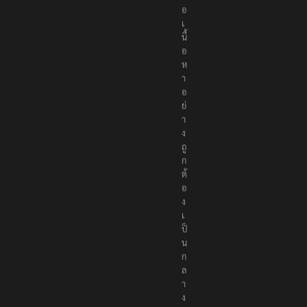
อ
เ
นื้
อ
ห
า
อ
ย่
า
ง
ถู
ก
ต้
อ
ง
เ
ป็
น
ก
ล
า
ง