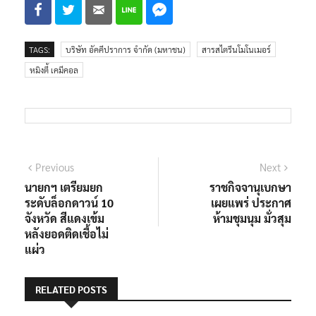
TAGS:
บริษัท อัคคีปราการ จำกัด (มหาชน)
สารสไตรีนโมโนเมอร์
หมิงตี้ เคมีคอล
แนะแนว
Previous
Next
Previous
Next
post:
post:
นายกฯ เตรียมยก
ราชกิจจานุเบกษา
เรื่อง
ระดับล็อกดาวน์ 10
เผยแพร่ ประกาศ
จังหวัด สีแดงเข้ม
ห้ามชุมนุม มั่วสุม
หลังยอดติดเชื้อไม่
แผ่ว
RELATED POSTS