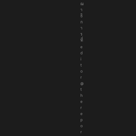
ณ
า
ธิ
ก
า
ร
ที่
e
d
i
t
o
r
@
t
h
e
r
e
p
o
r