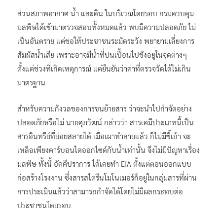
ส่วนสภาพอากาศ น้ำ และดิน ในบริเวณโดยรอบ กรมควบคุม
มลพิษได้เข้ามาตรวจสอบทั้งหมดแล้ว พบมีความปลอดภัย ไม่
เป็นอันตราย แต่ขอให้ประชาชนระมัดระวัง พยายามเลี่ยงการ
สัมผัสน้ำเสีย เพราะอาจมีน้ำที่ปนเปื้อนไปขังอยู่ในจุดต่างๆ
ตั้งแต่ช่วงที่เกิดเหตุการณ์ แต่ยืนยันว่าค่าที่ตรวจวัดได้ไม่เกิน
มาตรฐาน
สำหรับความกังวลของการขนย้ายสาร ว่าจะนำไปกำจัดอย่าง
ปลอดภัยหรือไม่ นายศุภวัฒน์ กล่าวว่า สารเคมีประเภทนี้เป็น
สารอินทรีย์ที่ย่อยสลายได้ เมื่อเผาทำลายแล้ว ก็ไม่มีขี้เถ้า จะ
เหลือเพียงคาร์บอนไดออกไซด์กับน้ำเท่านั้น จึงไม่มีปัญหาเรื่อง
มลพิษ ทั้งนี้ อัคคีปราการ ได้เคยทำ EIA ตั้งแต่ตอนออกแบบ
ก่อสร้างโรงงาน ซึ่งสารสไตรีนโมโนเมอร์ก็อยู่ในกลุ่มสารที่ผ่าน
การประเมินแล้วว่าสามารถกำจัดได้โดยไม่มีผลกระทบต่อ
ประชาชนโดยรอบ