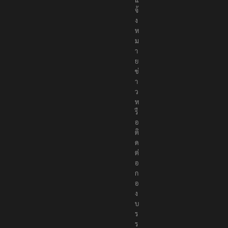
จ้
ง
ห
ม
า
ย
ข่
า
ว
ห
รื
อ
ติ
ด
ต่
อ
ก
อ
ง
บ
ร
ร