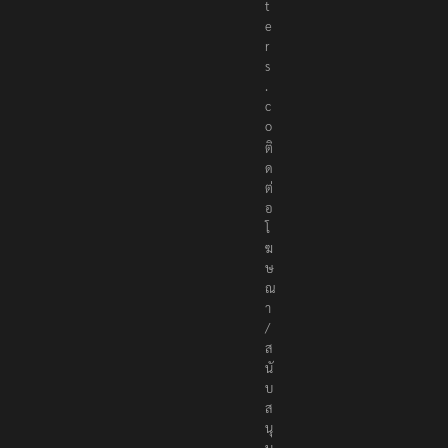
t
e
r
s
.
c
o
ติ
ด
ต่
อ
โ
ฆ
ษ
ณ
า
/
ส
นั
บ
ส
นุ
น