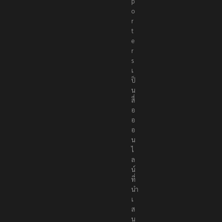
p
o
r
t
e
r
s
เ
ป็
น
สื่
อ
อ
อ
น
ไ
ล
น์
ที่
นำ
เ
ส
น