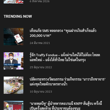
6 สิงหาคม 2026
TRENDING NOW
เตือนภัย SMS หลอกลวง “คุณฝากเงินสำเร็จแล้ว
200,000 บาท”
24 มีนาคม 2021
รู้จัก Traffy Fondue – แจ้งผ่านไลน์ได้ไม่ต้อง โหลด
แอพใหม่ – แจ้งได้ทั่วไทย ไม่ใช่แค่ในกรุง
25 มิถุนายน 2022
ปลัดกระทรวงวัฒนธรรม ร่วมกิจกรรม ‘นาวาภิกขาจาร’
แต่งชุดไทยตักบาตรทางน้ำ
10 มิถุนายน 2023
‘นายพลบีทู’ ผู้นำทหารคะเรนนี KNPP ลั่นสู้รบ ครั้งนี้
เป็นครั้งสุดท้าย ที่ประชาชนต้องชนะ