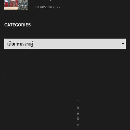
13 มกราคม 2022
CATEGORIES
Categories
T
h
e
R
e