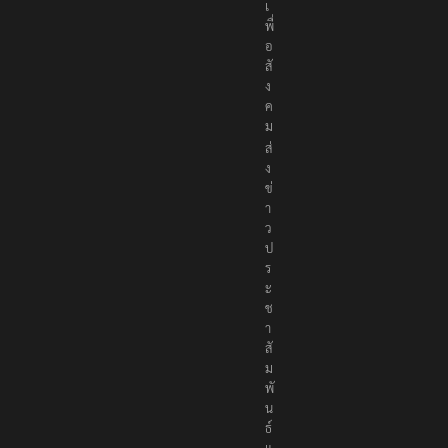
เ
พื่
อ
สั
ง
ค
ม
ส่
ง
ข่
า
ว
ป
ร
ะ
ช
า
สั
ม
พั
น
ธ์
แ