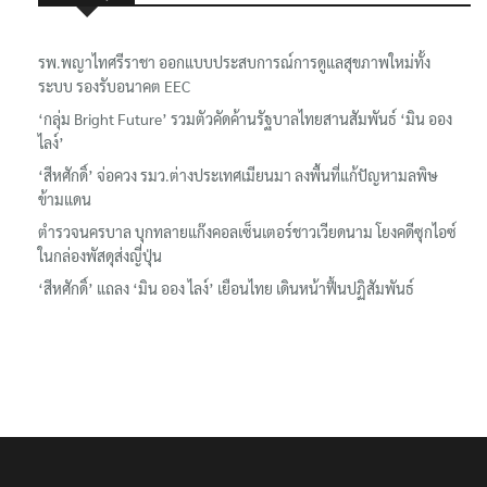
รพ.พญาไทศรีราชา ออกแบบประสบการณ์การดูแลสุขภาพใหม่ทั้ง
ระบบ รองรับอนาคต EEC
‘กลุ่ม Bright Future’ รวมตัวคัดค้านรัฐบาลไทยสานสัมพันธ์ ‘มิน ออง
ไลง์’
‘สีหศักดิ์’ จ่อควง รมว.ต่างประเทศเมียนมา ลงพื้นที่แก้ปัญหามลพิษ
ข้ามแดน
ตำรวจนครบาล บุกทลายแก๊งคอลเซ็นเตอร์ชาวเวียดนาม โยงคดีซุกไอซ์
ในกล่องพัสดุส่งญี่ปุ่น
‘สีหศักดิ์’ แถลง ‘มิน ออง ไลง์’ เยือนไทย เดินหน้าฟื้นปฏิสัมพันธ์