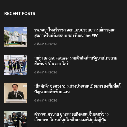
RECENT POSTS
รพ.พญาไทศรีราชา ออกแบบประสบการณ์การดูแล
สุขภาพใหม่ทั้งระบบ รองรับอนาคต EEC
6 สิงหาคม 2026
‘กลุ่ม Bright Future’ รวมตัวคัดค้านรัฐบาลไทยสาน
สัมพันธ์ ‘มิน ออง ไลง์’
6 สิงหาคม 2026
‘สีหศักดิ์’ จ่อควง รมว.ต่างประเทศเมียนมา ลงพื้นที่แก้
ปัญหามลพิษข้ามแดน
6 สิงหาคม 2026
ตำรวจนครบาล บุกทลายแก๊งคอลเซ็นเตอร์ชาว
เวียดนาม โยงคดีซุกไอซ์ในกล่องพัสดุส่งญี่ปุ่น