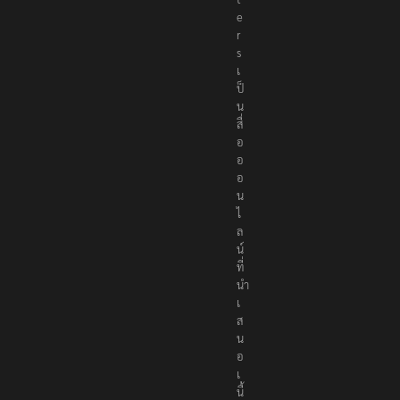
e
r
s
เ
ป็
น
สื่
อ
อ
อ
น
ไ
ล
น์
ที่
นำ
เ
ส
น
อ
เ
นื้