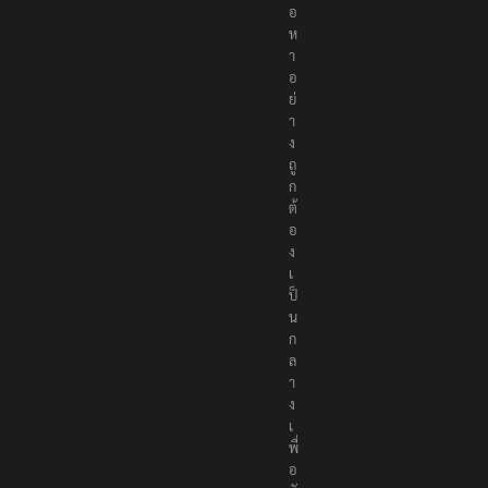
อ
ห
า
อ
ย่
า
ง
ถู
ก
ต้
อ
ง
เ
ป็
น
ก
ล
า
ง
เ
พื่
อ