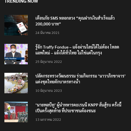
TRENDING NOW
เตือนภัย SMS หลอกลวง “คุณฝากเงินสำเร็จแล้ว
200,000 บาท”
24 มีนาคม 2021
รู้จัก Traffy Fondue – แจ้งผ่านไลน์ได้ไม่ต้อง โหลด
แอพใหม่ – แจ้งได้ทั่วไทย ไม่ใช่แค่ในกรุง
25 มิถุนายน 2022
ปลัดกระทรวงวัฒนธรรม ร่วมกิจกรรม ‘นาวาภิกขาจาร’
แต่งชุดไทยตักบาตรทางน้ำ
10 มิถุนายน 2023
‘นายพลบีทู’ ผู้นำทหารคะเรนนี KNPP ลั่นสู้รบ ครั้งนี้
เป็นครั้งสุดท้าย ที่ประชาชนต้องชนะ
13 มกราคม 2022