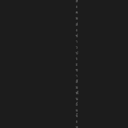
สั
ง
ค
ม
ส่
ง
ข่
า
ว
ป
ร
ะ
ช
า
สั
ม
พั
น
ธ์
แ
จ้
ง
ห