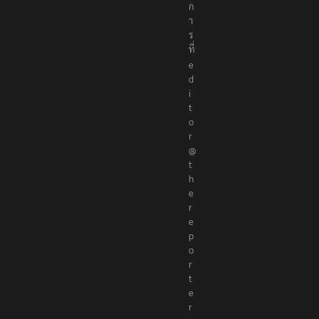
ก
า
ร
ที่
e
d
i
t
o
r
@
t
h
e
r
e
p
o
r
t
e
r