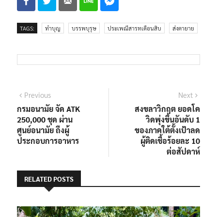
TAGS:
ทำบุญ
บรรพบุรุษ
ประเพณีสารทเดือนสิบ
ส่งตายาย
แนะแนว
Previous
Next
Previous
Next
post:
post:
กรมอนามัย จัด ATK
สงขลาวิกฤต ยอดโค
เรื่อง
250,000 ชุด ผ่าน
วิดพุ่งขึ้นอันดับ 1
ศูนย์อนามัย ถึงผู้
ของภาคใต้ตั้งเป้าลด
ประกอบการอาหาร
ผู้ติดเชื้อร้อยละ 10
ต่อสัปดาห์
RELATED POSTS