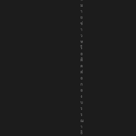
ม
า
ย
ข่
า
ว
ห
รื
อ
ติ
ด
ต่
อ
ก
อ
ง
บ
ร
ร
ณ
า
ธิ