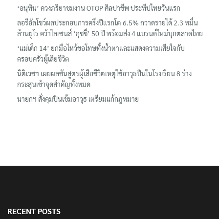
‘อนุทิน’ ควงภริยาชมงาน OTOP ศิลปาชีพ ประทีปไทยวันแรก
ลอรีอัลโชว์ผลประกอบการครึ่งปีแรกโต 6.5% กวาดรายได้ 2.3 หมื่น
ล้านยูโร คว้าไลเซนส์ ‘กุชชี่’ 50 ปี พร้อมส่ง 4 แบรนด์ใหม่บุกตลาดไทย
‘แม่เด็ก 14’ ยกมือไหว้ขอโทษทั้งน้ำตาและแสดงความเสียใจกับ
ครอบครัวผู้เสียชีวิต
นิติเวชฯ เผยผลชันสูตรผู้เสียชีวิตเหตุใช้อาวุธปืนในโรงเรียน 8 ร่าง
กระสุนเข้าจุดสำคัญทั้งหมด
นายกฯ สั่งคุมปืนเข้มอาวุธ เตรียมแก้กฎหมาย
RECENT POSTS