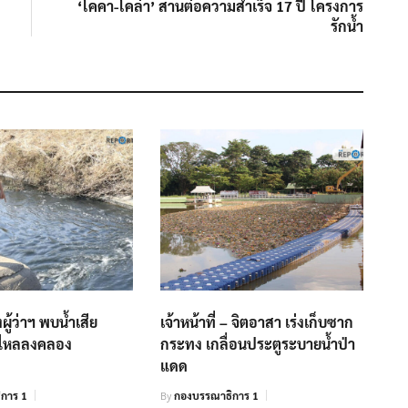
post:
‘โคคา-โคล่า’ สานต่อความสำเร็จ 17 ปี โครงการ
รักน้ำ
ผู้ว่าฯ พบน้ำเสีย
เจ้าหน้าที่ – จิตอาสา เร่งเก็บซาก
ไหลลงคลอง
กระทง เกลื่อนประตูระบายน้ำป่า
แดด
การ 1
By
กองบรรณาธิการ 1