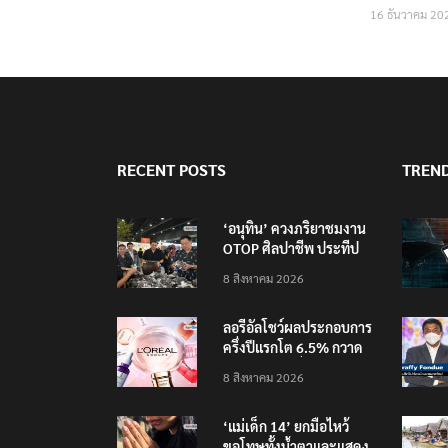
16 ธันวาคม 20
RECENT POSTS
TREN
‘อนุทิน’ ควงภริยาชมงาน
OTOP ศิลปาชีพ ประทีป
ไทยวันแรก
8 สิงหาคม 2026
ลอรีอัลโชว์ผลประกอบการ
ครึ่งปีแรกโต 6.5% กวาด
รายได้ 2.3 หมื่นล้านยูโร
8 สิงหาคม 2026
คว้าไลเซนส์ ‘กุชชี่’ 50 ปี
พร้อมส่ง 4 แบรนด์ใหม่บุก
‘แม่เด็ก 14’ ยกมือไหว้
ตลาดไทย
ขอโทษทั้งน้ำตาและแสดง