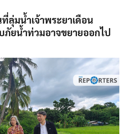
้นที่ลุ่มน้ำเจ้าพระยาเดือน
ะสบภัยน้ำท่วมอาจขยายออกไป