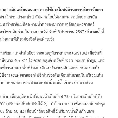
งานการขับเคลื่อนแนวทางการใช้ประโยชน์ด้านการบริหารจัดการ
้ำท่า น้ำท่วม ล่วงหน้า 2 สัปดาห์ โดยใช้ฝนคาดการณ์ของสถาบัน
ยมหาวิทยาลัยมหิดล งานน้ำท่าของมหาวิทยาลัยเกษตรศาสตร์
ทยาลัย ร่วมกันคาดการณ์ว่าวันที่ 8 กันยายน 2567 ปริมาณน้ำที่
่วยงานที่เกี่ยวข้องจึงต้องเฝ้าระวัง
นพัฒนาเทคโนโลยีอวกาศและภูมิสารสนเทศ (GISTDA) เมื่อวันที่
ะยามีขนาด 407,311 ไร่ ครอบคลุมจังหวัดเชียงราย พะเยา ลำพูน แพร่
ื้นที่การเกษตร พื้นที่ริมสองฝั่งแม่น้ำสายหลักและสายรอง รวมถึง
มในปีนี้อาจจะแผ่ขยายออกไปอีกในช่วงต้นเดือนกันยายนในบริเวณเส้น
น้ำทางตอนกลางของประเทศสองฝั่งแม่น้ำเจ้าพระยาบางส่วน
้วย เขื่อนภูมิพล มีปริมาณน้ำเก็บกัก 47% (ปริมาตรเก็บกักที่รับ
ก 78% (ปริมาตรเก็บกักที่รับได้ 2,110 ล้าน ลบ.ม.) เขื่อนแควน้อยบำรุง
03 ล้าน ลบ.ม.) เขื่อนป่าสักชลสิทธิ์ มีปริมาณน้ำเก็บกัก 28%