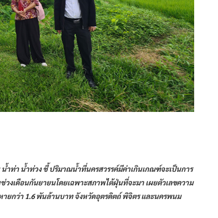
น้ำท่า น้ำท่วง ชี้ ปริมาณน้ำที่นครสวรรค์มีค่าเกินเกณฑ์จะเป็นการ
ยาในช่วงเดือนกันยายนโดยเฉพาะสภาพไต้ฝุ่นที่จะมา เผยตัวเลขความ
ยหายกว่า 1.6 พันล้านบาท จังหวัดอุตรดิตถ์ พิจิตร และนครพนม