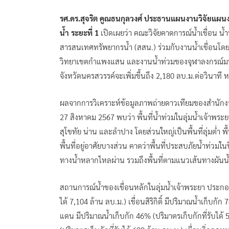
รศ.ดร.สุจริต คูณธนกุลวงศ์ ประธานแผนงานวิจัยแผน
น้ำ ระยะที่ 1
เปิดเผยว่า คณะวิจัยคาดการณ์น้ำเขื่อน น
สารสนเทศทรัพยากรน้ำ (สสน.) ร่วมกับงานน้ำเขื่อนโด
วิทยาเขตกำแพงแสน และงานน้ำท่วมของจุฬาลงกรณ์มหาวิ
จังหวัดนครสวรรค์จะเพิ่มขึ้นถึง 2,180 ลบ.ม.ต่อวินาที หน
ผลจากการวิเคราะห์ข้อมูลภาพถ่ายดาวเทียมของสำนักงา
27 สิงหาคม 2567 พบว่า พื้นที่น้ำท่วมในลุ่มน้ำเจ้าพร
สุโขทัย น่าน และลำปาง โดยส่วนใหญ่เป็นพื้นที่ลุ่มต่ำ พ
พื้นที่อยู่อาศัยบางส่วน คาดว่าพื้นที่ประสบภัยน้ำท่ว
ทางน้ำหลากไหลผ่าน รวมถึงพื้นที่ตามแนวเส้นทางผัน
สถานการณ์น้ำของเขื่อนหลักในลุ่มน้ำเจ้าพระยา ประกอบด
ได้ 7,104 ล้าน ลบ.ม.) เขื่อนสิริกิติ์ มีปริมาณน้ำเก็บกั
แดน มีปริมาณน้ำเก็บกัก 46% (ปริมาตรเก็บกักที่รับได้ 5