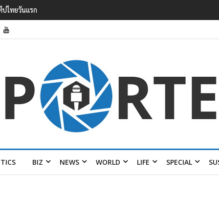
รายได้ 2.3 หมื่นล้านยูโร คว้าไลเซนส์ ‘กุชชี่’ 50 ปี พร้อมส่ง 4 แบรนด์ใหม่บ
ITICS
BIZ
NEWS
WORLD
LIFE
SPECIAL
SU