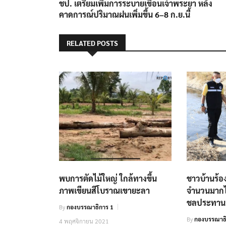
post:
ชป. เตรียมเพิ่มการระบายเขื่อนเจ้าพระยา หลัง
เรื่อง
คาดการณ์ปริมาณฝนเพิ่มขึ้น 6–8 ก.ย.นี้
RELATED POSTS
พบการตัดไม้ใหญ่ ใกล้ทางขึ้น
ชาวบ้านร้อง
ภาพเขียนสีโบราณเขายะลา
จำนวนมาก
ชลประทาน
By
กองบรรณาธิการ 1
By
กองบรรณาธิ
4 พฤศจิกายน 2021