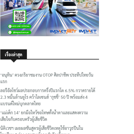
เรื่องล่าสุด
‘อนุทิน’ ควงภริยาชมงาน OTOP ศิลปาชีพ ประทีปไทยวัน
แรก
ลอรีอัลโชว์ผลประกอบการครึ่งปีแรกโต 6.5% กวาดรายได้
2.3 หมื่นล้านยูโร คว้าไลเซนส์ ‘กุชชี่’ 50 ปี พร้อมส่ง 4
แบรนด์ใหม่บุกตลาดไทย
‘แม่เด็ก 14’ ยกมือไหว้ขอโทษทั้งน้ำตาและแสดงความ
เสียใจกับครอบครัวผู้เสียชีวิต
นิติเวชฯ เผยผลชันสูตรผู้เสียชีวิตเหตุใช้อาวุธปืนใน