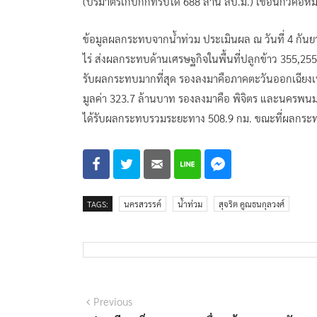
(ปริมาตรเก็บกักที่รับได้ 688 ล้าน ลบ.ม.) เขื่อนกิ่วคอห
ข้อมูลผลกระทบจากน้ำท่วม ประเมินผล ณ วันที่ 4 กันยาย
ไร่ ส่งผลกระทบด้านเศรษฐกิจในพื้นที่ปลูกข้าว 355,255 ไ
รับผลกระทบมากที่สุด รองลงมาคือภาคตะวันออกเฉียงเหนื
มูลค่า 323.7 ล้านบาท รองลงมาคือ พิจิตร และนครพนม 
ได้รับผลกระทบรวมระยะทาง 508.9 กม. ขณะที่ผลกระทบ
TAGS:
นครสวรรค์
น้ำท่วม
สุจริต คูณธนกุลวงศ์
แนะแนว
Previous
Previous