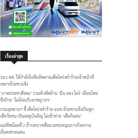
เรื่องล่าสุด
รมว.ทส. ให้กำลังใจทีมติดตามเสือโคร่งทำร้ายเจ้าหน้าที่
เขตฯห้วยขาแข้ง
‘ภาคประชาสังคม’ รวมตัวคัดค้าน ‘มิน ออง ไลง์’ เยือนไทย
ขึงป้าย ‘ไม่ต้อนรับอาชญากร’
กรมอุทยานฯ ชี้ เสือโคร่งทำร้าย จนท.ห้วยขาแข้งเป็นลูก
เสือวัยซน เป็นเหตุบังเอิญ ไม่เข้าข่าย ‘เสือกินคน’
แม่ทัพน้อยที่ 2 ย้ำบทบาทสื่อมวลชนหนุนภารกิจความ
มั่นคงชายแดน