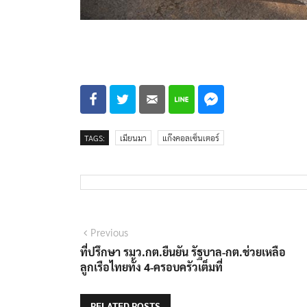
TAGS:
เมียนมา
แก๊งคอลเซ็นเตอร์
แนะแนว
Previous
Previous
post:
ที่ปรึกษา รมว.กต.ยืนยัน รัฐบาล-กต.ช่วยเหลือ
เรื่อง
ลูกเรือไทยทั้ง 4-ครอบครัวเต็มที่
RELATED POSTS