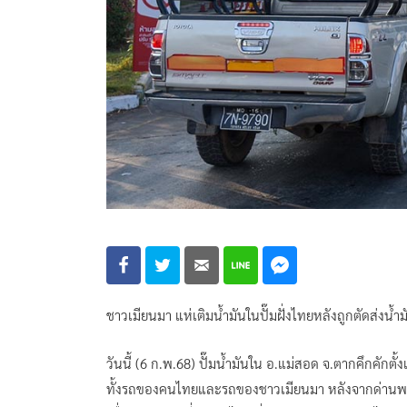
ชาวเมียนมา แห่เติมน้ำมันในปั๊มฝั่งไทยหลังถูกตัดส่ง
วันนี้ (6 ก.พ.68) ปั๊มน้ำมันใน อ.แม่สอด จ.ตากคึกคักตั
ทั้งรถของคนไทยและรถของชาวเมียนมา หลังจากด่านพรมแดน