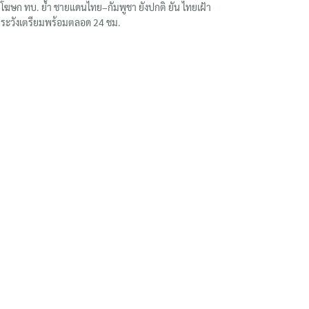
โฆษก ทบ. ย้ำ ชายแดนไทย–กัมพูชา ยังปกติ ยัน ไทยเฝ้า
ระวังเตรียมพร้อมตลอด 24 ชม.