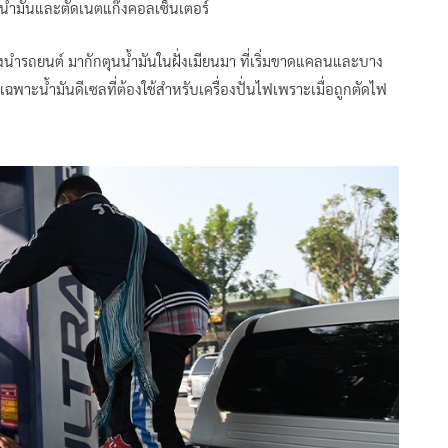
ัดน้ำมันและตัดเนตแก๊งคอลเซ็นเตอร์
นำรถยนต์ มากักตุนน้ำมันในฝั่งเมียนมา ที่เริ่มขาดแคลนและบาง
ยเฉพาะน้ำมันดีเซลที่ต้องใช้สำหรับเครื่องปั่นไฟเพราะเมื่อถูกตัดไฟ