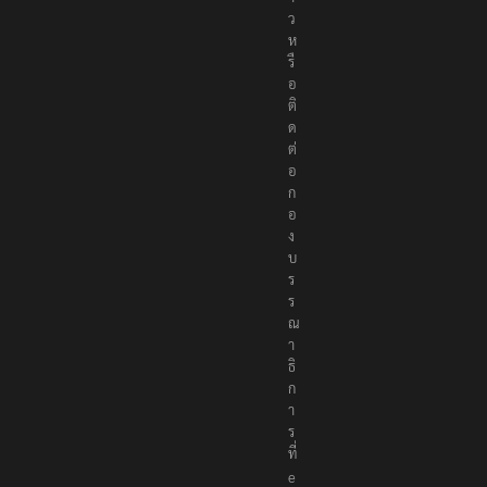
ว
ห
รื
อ
ติ
ด
ต่
อ
ก
อ
ง
บ
ร
ร
ณ
า
ธิ
ก
า
ร
ที่
e