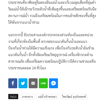
ประชาชนที่อาศัยอยู่ริมสองฝั่งแม่น้ำและบริเวณจุดเสี่ยงที่ลุ่มต่ำ
ริมแม่น้ำให้เฝ้าระวังระดับน้ำที่เพิ่มสูงขึ้นและเตรียมพร้อมรับมือ
สถานการณ์น้ำ รวมถึงเตรียมพร้อมในการขนย้ายสิ่งของขึ้นที่สูง
ให้พ้นจากแนวน้ำท่วม
นอกจากนี้ ยังประสานองค์กรปกครองส่วนท้องถิ่นและหน่วย
งานที่เกี่ยวข้องในพื้นที่ ตรวจสอบแนวคันกั้นน้ำและแนว
ป้องกันน้ำท่วมให้มีความแข็งแรง เพื่อป้องกันระดับน้ำล้นข้าม
แนวคันกั้นน้ำ อีกทั้งจัดเตรียมวัสดุอุปกรณ์ เครื่องจักรกลด้าน
สาธารณภัย เพื่อเตรียมความพร้อมปฏิบัติการให้ความช่วยเหลือ
ประชาชนตลอด 24 ชั่วโมง
TAGS:
ภาคกลาง
แม่น้ำเจ้าพระยา
ไชยวัฒน์ จุนถิระพงศ์