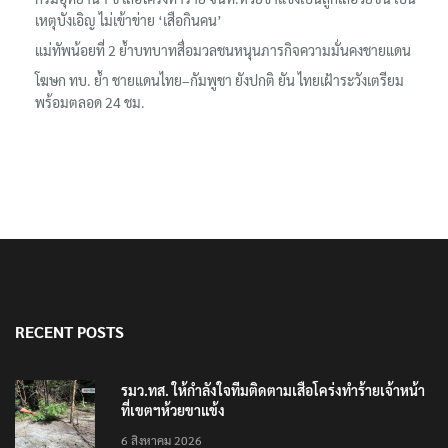
เหตุบังเอิญ ไม่เข้าข่าย ‘เสือกินคน’
แม่ทัพน้อยที่ 2 ย้ำบทบาทสื่อมวลชนหนุนภารกิจความมั่นคงชายแดน
โฆษก ทบ. ย้ำ ชายแดนไทย–กัมพูชา ยังปกติ ยัน ไทยเฝ้าระวังเตรียม
พร้อมตลอด 24 ชม.
RECENT POSTS
รมว.ทส. ให้กำลังใจทีมติดตามเสือโคร่งทำร้ายเจ้าหน้า
ที่เขตฯห้วยขาแข้ง
6 สิงหาคม 2026