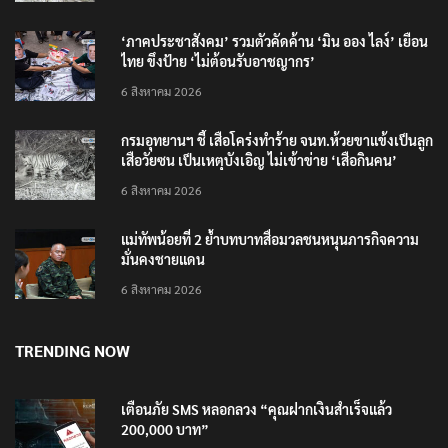
‘ภาคประชาสังคม’ รวมตัวคัดค้าน ‘มิน ออง ไลง์’ เยือน
ไทย ขึงป้าย ‘ไม่ต้อนรับอาชญากร’
6 สิงหาคม 2026
กรมอุทยานฯ ชี้ เสือโคร่งทำร้าย จนท.ห้วยขาแข้งเป็นลูก
เสือวัยซน เป็นเหตุบังเอิญ ไม่เข้าข่าย ‘เสือกินคน’
6 สิงหาคม 2026
แม่ทัพน้อยที่ 2 ย้ำบทบาทสื่อมวลชนหนุนภารกิจความ
มั่นคงชายแดน
6 สิงหาคม 2026
TRENDING NOW
เตือนภัย SMS หลอกลวง “คุณฝากเงินสำเร็จแล้ว
200,000 บาท”