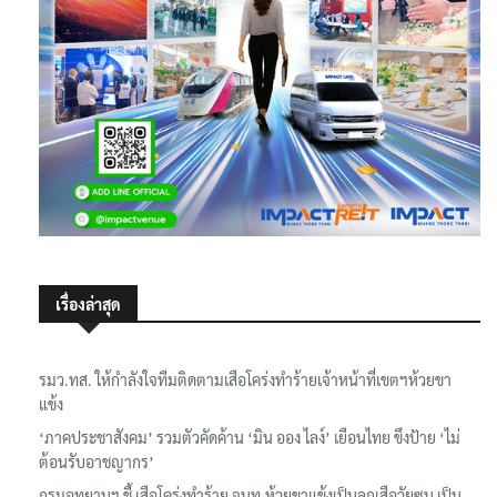
เรื่องล่าสุด
รมว.ทส. ให้กำลังใจทีมติดตามเสือโคร่งทำร้ายเจ้าหน้าที่เขตฯห้วยขา
แข้ง
‘ภาคประชาสังคม’ รวมตัวคัดค้าน ‘มิน ออง ไลง์’ เยือนไทย ขึงป้าย ‘ไม่
ต้อนรับอาชญากร’
กรมอุทยานฯ ชี้ เสือโคร่งทำร้าย จนท.ห้วยขาแข้งเป็นลูกเสือวัยซน เป็น