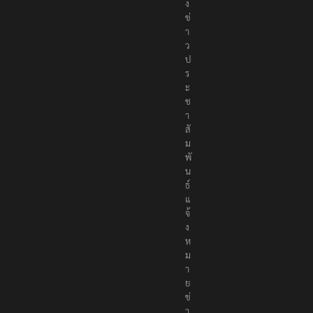
ง
ข่
า
ว
ป
ร
ะ
ช
า
สั
ม
พั
น
ธ์
แ
จ้
ง
ห
ม
า
ย
ข่
า