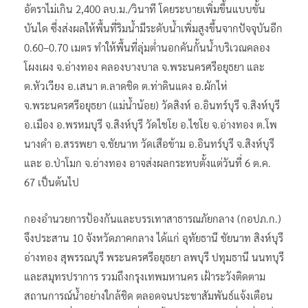
อัตราไม่เกิน 2,400 ลบ.ม./วินาที โดยระบายเพิ่มขึ้นแบบขั้น
บันได ซึ่งส่งผลให้พื้นที่ริมน้ำมีระดับน้ำเพิ่มสูงขึ้นจากปัจจุบันอีก
0.60–0.70 เมตร ทำให้พื้นที่ลุ่มต่ำนอกคันกั้นน้ำบริเวณคลอง
โผงเผง จ.อ่างทอง คลองบางบาล จ.พระนครศรีอยุธยา และ​
ต.หัวเวียง อ.เสนา ต.ลาดชิด ต.ท่าดินแดง อ.ผักไห่
จ.พระนครศรีอยุธยา (แม่น้ำน้อย) วัดสิงห์ อ.อินทร์บุรี จ.สิงห์บุรี
อ.เมือง อ.พรหมบุรี จ.สิงห์บุรี วัดไชโย อ.ไชโย จ.อ่างทอง ต.โพ
นางดำ อ.สรรพยา จ.ชัยนาท วัดเสือข้าม อ.อินทร์บุรี จ.สิงห์บุรี
และ​ อ.ป่าโมก จ.อ่างทอง อาจส่งผลกระทบตั้งแต่วันที่ 6 ต.ค.
67 เป็นต้นไป
กองอำนวยการป้องกันและบรรเทาสาธารณภัยกลาง (กอปภ.ก.)
จึงประสาน 10 จังหวัดภาคกลาง ได้แก่ อุทัยธานี ชัยนาท สิงห์บุรี
อ่างทอง สุพรรณบุรี พระนครศรีอยุธยา ลพบุรี ปทุมธานี นนทบุรี
และสมุทรปราการ รวมถึงกรุงเทพมหานคร เฝ้าระวังติดตาม
สถานการณ์น้ำอย่างใกล้ชิด ตลอดจนประชาสัมพันธ์แจ้งเตือน