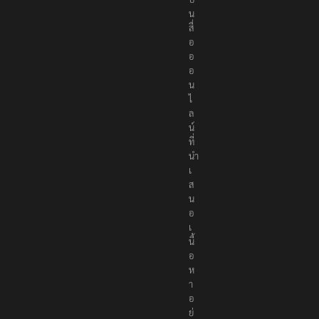
น
สื่
อ
อ
อ
น
ไ
ล
น์
ที่
นำ
เ
ส
น
อ
เ
นื้
อ
ห
า
อ
ย่