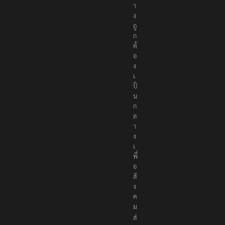
า
ง
ถู
ก
ต้
อ
ง
เ
ป็
น
ก
ล
า
ง
เ
พื่
อ
สั
ง
ค
ม
ส่