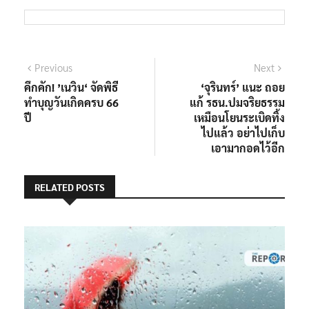
แนะแนว
Previous
Next
Previous
Next
post:
post:
คึกคัก! ’เนวิน‘ จัดพิธี
‘จุรินทร์’ แนะ ถอย
เรื่อง
ทำบุญวันเกิดครบ 66
แก้ รธน.ปมจริยธรรม
ปี
เหมือนโยนระเบิดทิ้ง
ไปแล้ว อย่าไปเก็บ
เอามากอดไว้อีก
RELATED POSTS