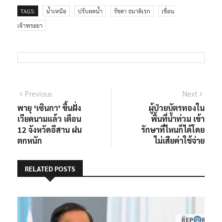
TAGS:
น้ำเหนือ
ปรับลดน้ำ
รัชดา ธนาดิเรก
เขื่อน
เจ้าพระยา
แนะแนว
Previous
Next
Previous
Next
post:
post:
พายุ ‘เซินกา’ ขึ้นฝั่ง
ผู้ป่วยบัตรทองใน
เรื่อง
เวียดนามแล้ว เตือน
พื้นที่น้ำท่วม เข้า
12 จังหวัดอีสาน ฝน
รักษาที่ไหนก็ได้โดย
ตกหนัก
ไม่เสียค่าใช้จ่าย
RELATED POSTS