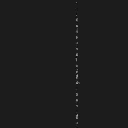
r
s
เ
ป็
น
สื่
อ
อ
อ
น
ไ
ล
น์
ที่
นำ
เ
ส
น
อ
เ
นื้
อ