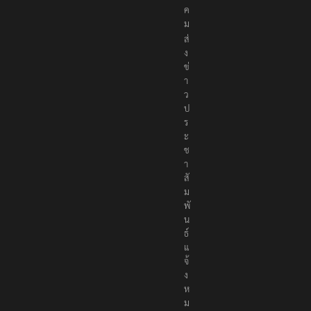
ค
ม
ส่
ง
ข่
า
ว
ป
ร
ะ
ช
า
สั
ม
พั
น
ธ์
แ
จ้
ง
ห
ม