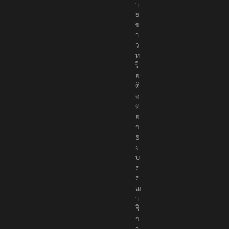
า
ย
ข่
า
ว
ห
รื
อ
ติ
ด
ต่
อ
ก
อ
ง
บ
ร
ร
ณ
า
ธิ
ก
า