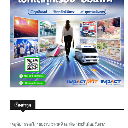
เรื่องล่าสุด
‘อนุทิน’ ควงภริยาชมงาน OTOP ศิลปาชีพ ประทีปไทยวันแรก