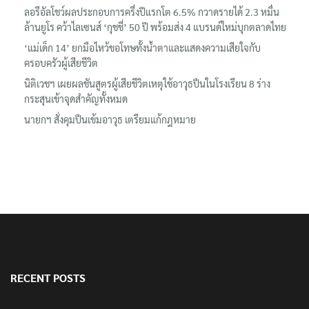
ลอรีอัลโชว์ผลประกอบการครึ่งปีแรกโต 6.5% กวาดรายได้ 2.3 หมื่น
ล้านยูโร คว้าไลเซนส์ ‘กุชชี่’ 50 ปี พร้อมส่ง 4 แบรนด์ใหม่บุกตลาดไทย
‘แม่เด็ก 14’ ยกมือไหว้ขอโทษทั้งน้ำตาและแสดงความเสียใจกับ
ครอบครัวผู้เสียชีวิต
นิติเวชฯ เผยผลชันสูตรผู้เสียชีวิตเหตุใช้อาวุธปืนในโรงเรียน 8 ร่าง
กระสุนเข้าจุดสำคัญทั้งหมด
นายกฯ สั่งคุมปืนเข้มอาวุธ เตรียมแก้กฎหมาย
RECENT POSTS