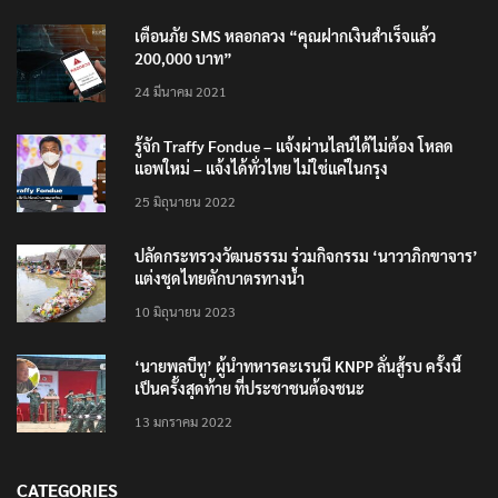
เตือนภัย SMS หลอกลวง “คุณฝากเงินสำเร็จแล้ว
200,000 บาท”
24 มีนาคม 2021
รู้จัก Traffy Fondue – แจ้งผ่านไลน์ได้ไม่ต้อง โหลด
แอพใหม่ – แจ้งได้ทั่วไทย ไม่ใช่แค่ในกรุง
25 มิถุนายน 2022
ปลัดกระทรวงวัฒนธรรม ร่วมกิจกรรม ‘นาวาภิกขาจาร’
แต่งชุดไทยตักบาตรทางน้ำ
10 มิถุนายน 2023
‘นายพลบีทู’ ผู้นำทหารคะเรนนี KNPP ลั่นสู้รบ ครั้งนี้
เป็นครั้งสุดท้าย ที่ประชาชนต้องชนะ
13 มกราคม 2022
CATEGORIES