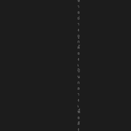
ห
า
อ
ย่
า
ง
ถู
ก
ต้
อ
ง
เ
ป็
น
ก
ล
า
ง
เ
พื่
อ
สั
ง